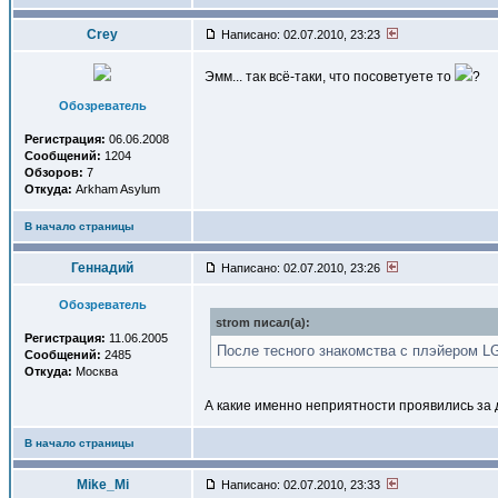
Crey
Написано: 02.07.2010, 23:23
Эмм... так всё-таки, что посоветуете то
?
Обозреватель
Регистрация:
06.06.2008
Сообщений:
1204
Обзоров:
7
Откуда:
Arkham Asylum
В начало страницы
Геннадий
Написано: 02.07.2010, 23:26
Обозреватель
strom писал(a):
Регистрация:
11.06.2005
После тесного знакомства с плэйером LG
Сообщений:
2485
Откуда:
Москва
А какие именно неприятности проявились за 
В начало страницы
Mike_Mi
Написано: 02.07.2010, 23:33