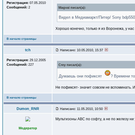
Регистрация:
07.05.2010
Сообщений:
2
Magvai писал(a):
Видел в Медиамаркт/Питер/ Sony bdp550
Хорошо конечно, только я из Воронежа, у нас
В начало страницы
tch
Написано: 10.05.2010, 15:37
Регистрация:
29.12.2005
Сообщений:
227
Crey писал(a):
Думаешь они пофиксят
? Времени то
Не пофиксят- значит совсем не вспоминать.
В начало страницы
Dumon_RNR
Написано: 11.05.2010, 10:50
Мультизоны АВС по софту, а не по железу ни у 
Модератор