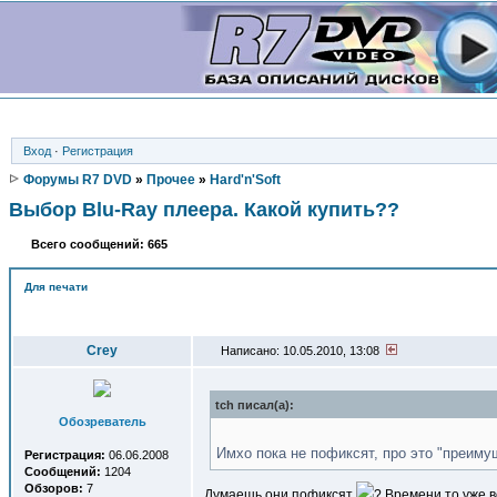
Вход
·
Регистрация
Форумы R7 DVD
»
Прочее
»
Hard'n'Soft
Выбор Blu-Ray плеера. Какой купить??
Всего сообщений: 665
Для печати
Автор
Crey
Написано: 10.05.2010, 13:08
tch писал(a):
Обозреватель
Имхо пока не пофиксят, про это "преиму
Регистрация:
06.06.2008
Сообщений:
1204
Обзоров:
7
Думаешь они пофиксят
? Времени то уже в