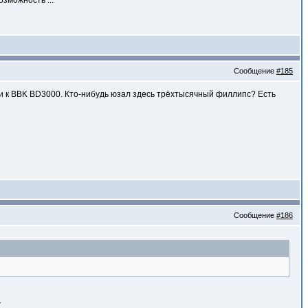
озможность ...
Сообщение
#185
0, и к BBK BD3000. Кто-нибудь юзал здесь трёхтысячный филлипс? Есть
Сообщение
#186
.