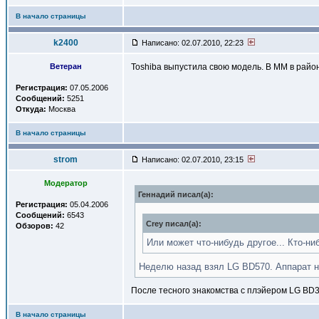
В начало страницы
k2400
Написано: 02.07.2010, 22:23
Ветеран
Toshiba выпустила свою модель. В ММ в районе
Регистрация:
07.05.2006
Сообщений:
5251
Откуда:
Москва
В начало страницы
strom
Написано: 02.07.2010, 23:15
Модератор
Геннадий писал(a):
Регистрация:
05.04.2006
Сообщений:
6543
Crey писал(a):
Обзоров:
42
Или может что-нибудь другое... Кто-ни
Неделю назад взял LG BD570. Аппарат не 
После тесного знакомства с плэйером LG BD30
В начало страницы