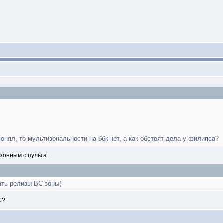
понял, то мультизональности на ббк нет, а как обстоят дела у филипса?
зонным с пульта.
ать релизы BC зоны(
C?