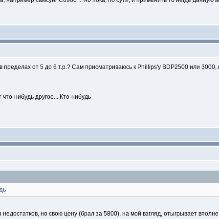
, например самсунг C6900 ... но пока, по сути, и применить то негде данную в
в пределах от 5 до 6 т.р.? Сам присматриваюсь к Phillips'у BDP2500 или 300
 что-нибудь другое... Кто-нибудь
удь
недостатков, но свою цену (брал за 5800), на мой взгляд, отыгрывает вполне