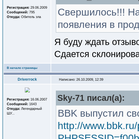
Регистрация:
29.06.2009
Свершилось!!! На
Сообщений:
795
Откуда:
Обитель зла
появления в прод
Я буду ждать отзыв
Сдается склониров
В начало страницы
Driverrock
Написано: 26.10.2009, 12:39
Sky-71 писал(a):
Регистрация:
16.06.2007
Сообщений:
1643
Откуда:
Легендарный
BBK выпустил св
ШУ...
http://www.bbk.ru
PHPSESSID=f00b