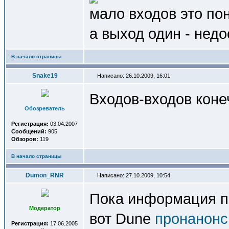
мало входов это пон
а выход один - недо
В начало страницы
Snake19
Написано: 26.10.2009, 16:01
Входов-входов коне
Обозреватель
Регистрация:
03.04.2007
Сообщений:
905
Обзоров:
119
В начало страницы
Dumon_RNR
Написано: 27.10.2009, 10:54
Пока информация по
Модератор
вот Dune
пронанонс
Регистрация:
17.06.2005