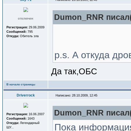
Dumon_RNR писал(
отключен
Регистрация:
29.06.2009
Сообщений:
795
Откуда:
Обитель зла
p.s. А откуда др
Да так,ОБС
В начало страницы
Driverrock
Написано: 28.10.2009, 12:45
Dumon_RNR писал(
Регистрация:
16.06.2007
Сообщений:
1643
Откуда:
Легендарный
Пока информация
ШУ...