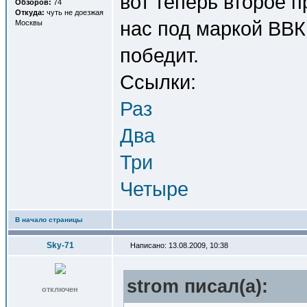
вот теперь второе 
Обзоров:
74
Откуда:
чуть не доезжая
нас под маркой ВВК 
Москвы
победит.
Ссылки:
Раз
Два
Три
Четыре
В начало страницы
Sky-71
Написано: 13.08.2009, 10:38
strom писал(a):
отключен