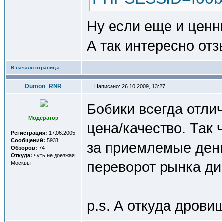
Ну если еще и ценн
А так интересно отз
В начало страницы
Dumon_RNR
Написано: 26.10.2009, 13:27
Бобики всегда отл
Модератор
цена/качество. Так
Регистрация:
17.06.2005
Сообщений:
5933
за приемлемые деньг
Обзоров:
74
Откуда:
чуть не доезжая
переворот рынка ди
Москвы
p.s. А откуда дров