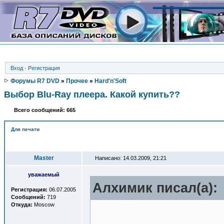
Вход
·
Регистрация
Форумы R7 DVD
»
Прочее
»
Hard'n'Soft
Выбор Blu-Ray плеера. Какой купить??
Всего сообщений: 665
Для печати
Автор
Master
Написано: 14.03.2009, 21:21
уважаемый
Алхимик писал(a):
Регистрация:
06.07.2005
Сообщений:
719
Откуда:
Moscow