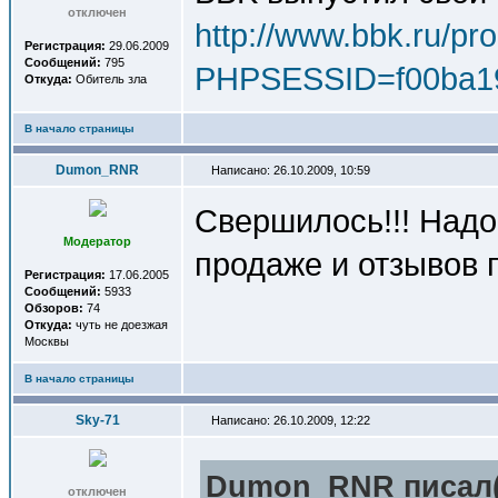
отключен
http://www.bbk.ru/pr
Регистрация:
29.06.2009
Сообщений:
795
PHPSESSID=f00ba1
Откуда:
Обитель зла
В начало страницы
Dumon_RNR
Написано: 26.10.2009, 10:59
Свершилось!!! Надо
Модератор
продаже и отзывов п
Регистрация:
17.06.2005
Сообщений:
5933
Обзоров:
74
Откуда:
чуть не доезжая
Москвы
В начало страницы
Sky-71
Написано: 26.10.2009, 12:22
Dumon_RNR писал(
отключен