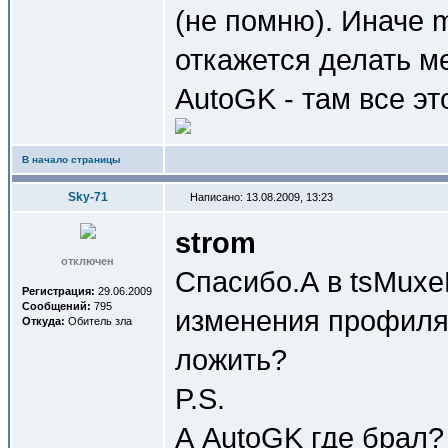
(не помню). Иначе m
откажется делать м
AutoGK - там все эт
В начало страницы
Sky-71
Написано: 13.08.2009, 13:23
strom
отключен
Спасибо.А в tsMuxe
Регистрация:
29.06.2009
Сообщений:
795
изменения профиля
Откуда:
Обитель зла
ложить?
P.S.
А AutoGK где брал?