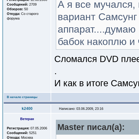
А я все мучался,
Сообщений:
2709
Обзоров:
50
вариант Самсунг 
Откуда:
Со старого
форума
аппарат....думаю
бабок накоплю и 
Сломался DVD пле
.
И как в итоге Самсу
В начало страницы
k2400
Написано: 03.06.2009, 23:16
Ветеран
Master писал(a):
Регистрация:
07.05.2006
Сообщений:
5251
Откуда:
Москва