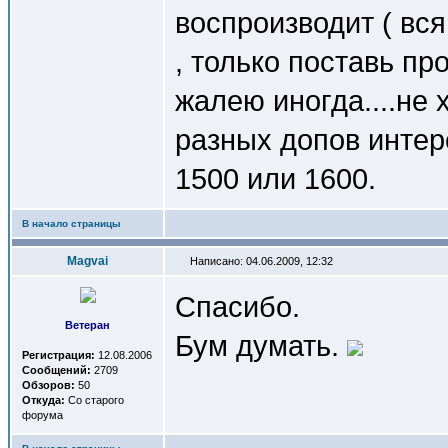
воспроизводит ( вс
, только поставь пр
жалею иногда....не 
разных допов интер
1500 или 1600.
В начало страницы
Magvai
Написано: 04.06.2009, 12:32
Спасибо.
Ветеран
Бум думать.
Регистрация:
12.08.2006
Сообщений:
2709
Обзоров:
50
Откуда:
Со старого
форума