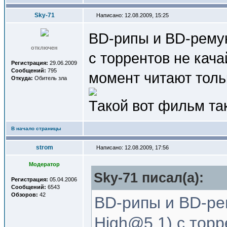
Sky-71
Написано: 12.08.2009, 15:25
BD-рипы и BD-ремук
отключен
с торрентов не кач
Регистрация:
29.06.2009
Сообщений:
795
момент читают толь
Откуда:
Обитель зла
Такой вот фильм та
В начало страницы
strom
Написано: 12.08.2009, 17:56
Модератор
Sky-71 писал(a):
Регистрация:
05.04.2006
Сообщений:
6543
Обзоров:
42
BD-рипы и BD-рем
High@5.1) с тор