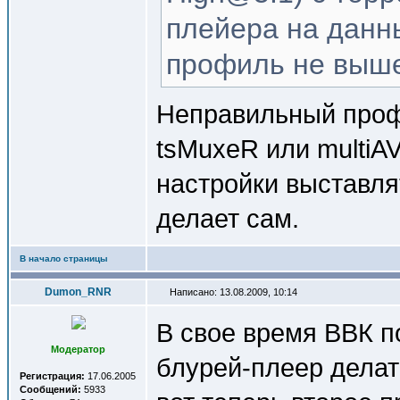
плейера на данн
профиль не выше
Неправильный проф
tsMuxeR или multiA
настройки выставля
делает сам.
В начало страницы
Dumon_RNR
Написано: 13.08.2009, 10:14
В свое время ВВК п
Модератор
блурей-плеер делат
Регистрация:
17.06.2005
Сообщений:
5933