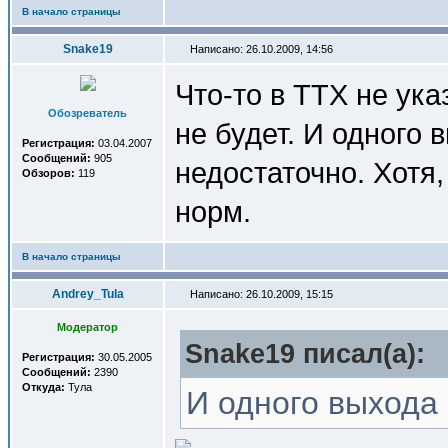
В начало страницы
Snake19
Написано: 26.10.2009, 14:56
Что-то в ТТХ не ук
Обозреватель
не будет. И одного
Регистрация:
03.04.2007
Сообщений:
905
недостаточно. Хотя,
Обзоров:
119
норм.
В начало страницы
Andrey_Tula
Написано: 26.10.2009, 15:15
Модератор
Snake19 писал(a):
Регистрация:
30.05.2005
Сообщений:
2390
Откуда:
Тула
И одного выхода