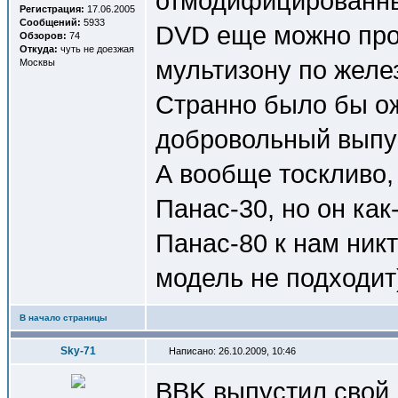
отмодифицированны
Регистрация:
17.06.2005
Сообщений:
5933
DVD еще можно про
Обзоров:
74
Откуда:
чуть не доезжая
мультизону по желе
Москвы
Странно было бы о
добровольный выпус
А вообще тоскливо,
Панас-30, но он как
Панас-80 к нам никт
модель не подходит
В начало страницы
Sky-71
Написано: 26.10.2009, 10:46
BBK выпустил свой