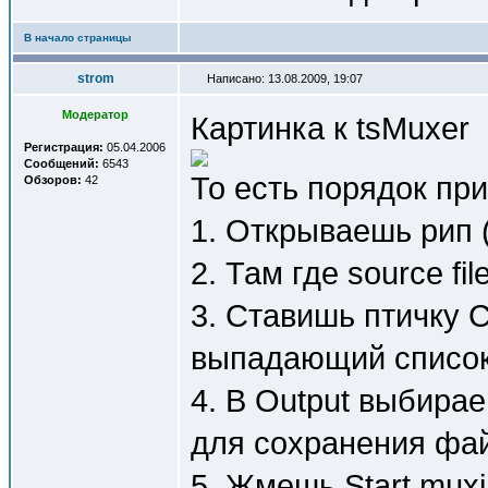
В начало страницы
strom
Написано: 13.08.2009, 19:07
Модератор
Картинка к tsMuxer
Регистрация:
05.04.2006
Сообщений:
6543
То есть порядок пр
Обзоров:
42
1. Открываешь рип 
2. Там где source fi
3. Ставишь птичку C
выпадающий список
4. В Output выбирае
для сохранения фа
5. Жмешь Start muxi