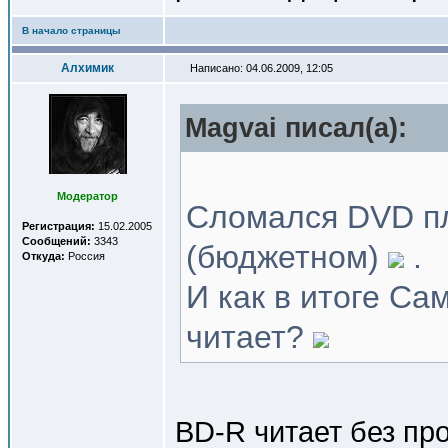
В начало страницы
Алхимик
Написано: 04.06.2009, 12:05
Magvai писал(a):
Модератор
Сломался DVD п
Регистрация:
15.02.2005
Сообщений:
3343
(бюджетном)
.
Откуда:
Россия
И как в итоге Са
читает?
BD-R читает без пр