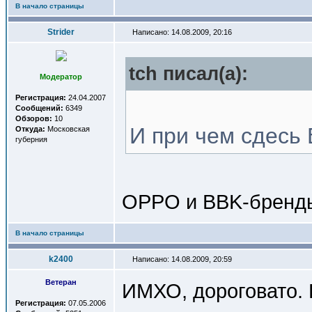
В начало страницы
Strider
Написано: 14.08.2009, 20:16
tch писал(a):
Модератор
Регистрация:
24.04.2007
Сообщений:
6349
Обзоров:
10
И при чем сдесь
Откуда:
Московская
губерния
OPPO и BBK-бренды
В начало страницы
k2400
Написано: 14.08.2009, 20:59
Ветеран
ИМХО, дороговато. 
Регистрация:
07.05.2006