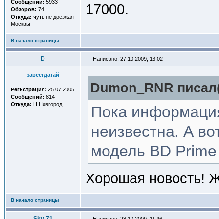
Сообщений:
5933
17000.
Обзоров:
74
Откуда:
чуть не доезжая
Москвы
В начало страницы
D
Написано: 27.10.2009, 13:02
завсегдатай
Dumon_RNR писал(
Регистрация:
25.07.2005
Сообщений:
814
Откуда:
Н.Новгород
Пока информация
неизвестна. А в
модель BD Prime 
Хорошая новость! Ж
В начало страницы
Sky-71
Написано: 28.10.2009, 11:46