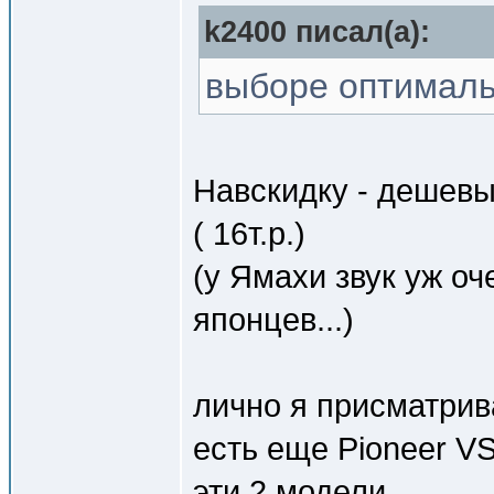
k2400 писал(a):
выборе оптималь
Навскидку - дешевы
( 16т.р.)
(у Ямахи звук уж оч
японцев...)
лично я присматрива
есть еще Pioneer VS
эти 2 модели