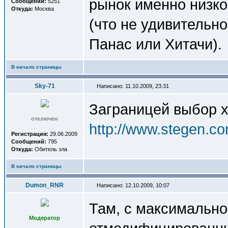
рынок именно низко
Сообщений:
5251
Откуда:
Москва
(что не удивительн
Панас или Хитачи).
В начало страницы
Sky-71
Написано: 11.10.2009, 23:31
Заграницей выбор х
отключен
http://www.stegen.co
Регистрация:
29.06.2009
Сообщений:
795
Откуда:
Обитель зла
В начало страницы
Dumon_RNR
Написано: 12.10.2009, 10:07
Там, с максимально
Модератор