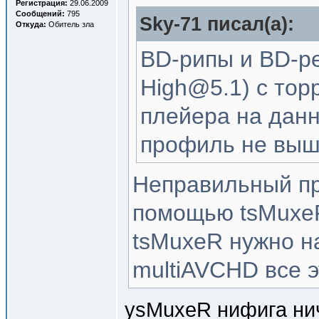
Регистрация:
29.06.2009
Сообщений:
795
Sky-71 писал(a):
Откуда:
Обитель зла
BD-рипы и BD-ре
High@5.1) с тор
плейера на дан
профиль не выш
Неправильный пр
помощью tsMuxeR
tsMuxeR нужно н
multiAVCHD все э
ysMuxeR нифига ни