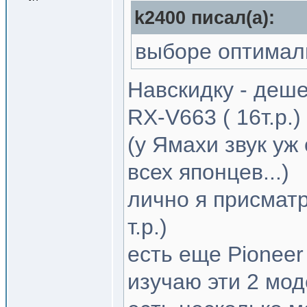
k2400 писал(a):
выборе оптимал
Навскидку - деше
RX-V663 ( 16т.р.)
(у Ямахи звук уж
всех японцев...)
лично я присматр
т.р.)
есть еще Pioneer 
изучаю эти 2 мо