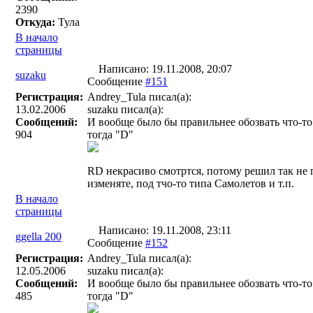
2390
Откуда:
Тула
В начало
страницы
Написано: 19.11.2008, 20:07
suzaku
Сообщение
#151
Регистрация:
Andrey_Tula писал(a):
13.02.2006
suzaku писал(a):
Сообщений:
И вообще было бы правильнее обозвать что-то т
904
тогда "D"
RD некрасиво смотртся, потому решил так не 
изменяте, под тчо-то типа Самолетов и т.п.
В начало
страницы
Написано: 19.11.2008, 23:11
ggella 200
Сообщение
#152
Регистрация:
Andrey_Tula писал(a):
12.05.2006
suzaku писал(a):
Сообщений:
И вообще было бы правильнее обозвать что-то т
485
тогда "D"