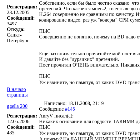
Собственно, если бы было честно сказано, ч
Регистрация:
претензий. Что касается мпег-2, то есть вещи 
23.12.2005
H.264 совершенно не сравнимы по качеству. И
Сообщений:
кодирование видео, раз уж "кодеры" СРИ суме
3497
Откуда:
ПЫС
Санкт-
Совершенно не понятно, почему на BD надо 
Петербург
Еще раз внимательно прочитайте мой пост вы
И давайте без "дурацких" претензий.
Пост прочитан ОЧЕНЬ внимательно. Никаких
ПЫС
Уж извините, но памятуя, от каких DVD транс
В начало
страницы
Написано: 18.11.2008, 21:19
ggella 200
Сообщение
#145
Регистрация:
AnryV писал(a):
12.05.2006
Никаких оснований для гордости ТАКИМИ ди
Сообщений:
ПЫС
485
Уж извините, но памятуя, от каких DVD транс
А почему? На ДАННЫЙ МОМЕНТ ВРЕМЕНИ лу