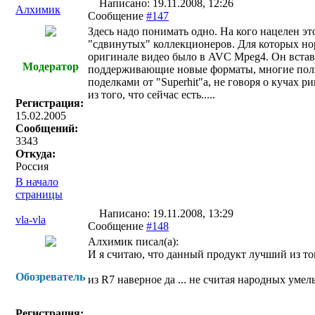
Написано: 19.11.2008, 12:26
Алхимик
Сообщение
#147
Здесь надо понимать одно. На кого нацелен э
"сдвинутых" коллекционеров. Для которых нор
оригинале видео было в AVC Mpeg4. Он встави
Модератор
поддерживающие новые форматы, многие польз
поделками от "Superhit"а, не говоря о кучах р
из того, что сейчас есть.....
Регистрация:
15.02.2005
Сообщений:
3343
Откуда:
Россия
В начало
страницы
Написано: 19.11.2008, 13:29
vla-vla
Сообщение
#148
Алхимик писал(a):
И я считаю, что данный продукт лучший из того,
Обозреватель
из R7 наверное да ... не считая народных умел
Регистрация: