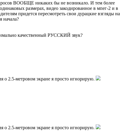
опросов ВООБЩЕ никаких бы не возникало. И тем более
и одинаковых размерах, видео закодированное в мпег-2 и в
дителям придется пересмотреть свои дурацкие взгляды на
я начала?
ксимально качественный РУССКИЙ звук?
ия о 2.5-метровом экране я просто игнорирую.
ия о 2.5-метровом экране я просто игнорирую.