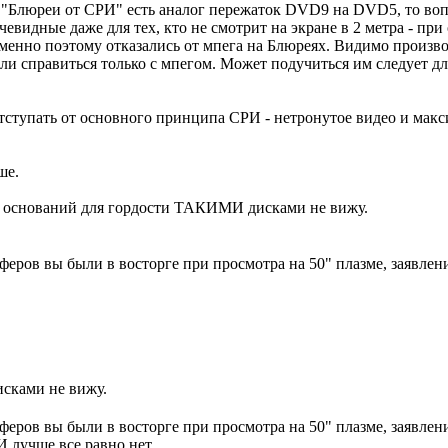
то "Блюреи от СРИ" есть аналог пережаток DVD9 на DVD5, то в
очевидные даже для тех, кто не смотрит на экране в 2 метра - пр
менно поэтому отказались от мпега на Блюреях. Видимо произво
ли справиться только с мпегом. Может подучиться им следует дл
отступать от основного принципа СРИ - нетронутое видео и ма
ше.
 оснований для гордости ТАКИМИ дисками не вижу.
феров вы были в восторге при просмотра на 50" плазме, заявлен
сками не вижу.
феров вы были в восторге при просмотра на 50" плазме, заявлен
чше все равно нет.