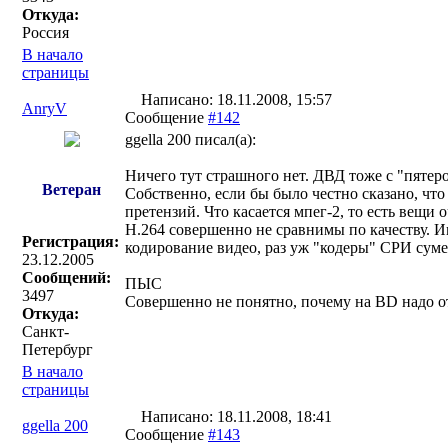
Откуда:
Россия
В начало
страницы
Написано: 18.11.2008, 15:57
AnryV
Сообщение
#142
ggella 200 писал(a):
Ничего тут страшного нет. ДВД тоже с "пятер
Ветеран
Собственно, если бы было честно сказано, ч
претензий. Что касается мпег-2, то есть вещи 
H.264 совершенно не сравнимы по качеству. И
Регистрация:
кодирование видео, раз уж "кодеры" СРИ суме
23.12.2005
Сообщений:
ПЫС
3497
Совершенно не понятно, почему на BD надо 
Откуда:
Санкт-
Петербург
В начало
страницы
Написано: 18.11.2008, 18:41
ggella 200
Сообщение
#143