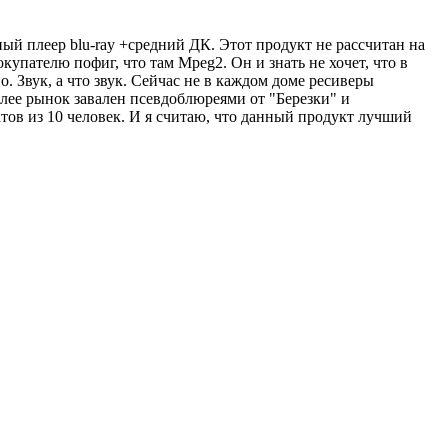
ый плеер blu-ray +средний ДК. Этот продукт не рассчитан на
упателю пофиг, что там Mpeg2. Он и знать не хочет, что в
 Звук, а что звук. Сейчас не в каждом доме ресиверы
ее рынок завален псевдоблюреями от "Березки" и
натов из 10 человек. И я считаю, что данный продукт лучший