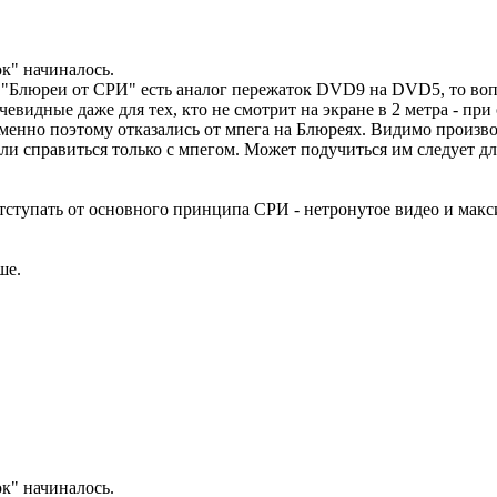
ок" начиналось.
то "Блюреи от СРИ" есть аналог пережаток DVD9 на DVD5, то в
очевидные даже для тех, кто не смотрит на экране в 2 метра - пр
менно поэтому отказались от мпега на Блюреях. Видимо произво
ли справиться только с мпегом. Может подучиться им следует дл
отступать от основного принципа СРИ - нетронутое видео и ма
ше.
ок" начиналось.