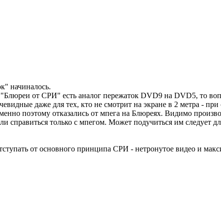
ок" начиналось.
то "Блюреи от СРИ" есть аналог пережаток DVD9 на DVD5, то в
очевидные даже для тех, кто не смотрит на экране в 2 метра - пр
менно поэтому отказались от мпега на Блюреях. Видимо произво
ли справиться только с мпегом. Может подучиться им следует дл
отступать от основного принципа СРИ - нетронутое видео и ма