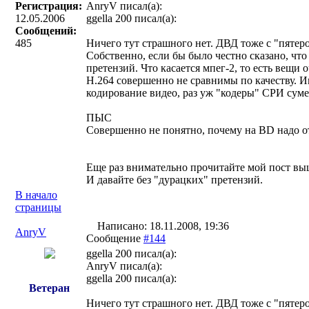
Регистрация:
AnryV писал(a):
12.05.2006
ggella 200 писал(a):
Сообщений:
485
Ничего тут страшного нет. ДВД тоже с "пятер
Собственно, если бы было честно сказано, ч
претензий. Что касается мпег-2, то есть вещи 
H.264 совершенно не сравнимы по качеству. И
кодирование видео, раз уж "кодеры" СРИ суме
ПЫС
Совершенно не понятно, почему на BD надо 
Еще раз внимательно прочитайте мой пост вы
И давайте без "дурацких" претензий.
В начало
страницы
Написано: 18.11.2008, 19:36
AnryV
Сообщение
#144
ggella 200 писал(a):
AnryV писал(a):
ggella 200 писал(a):
Ветеран
Ничего тут страшного нет. ДВД тоже с "пятер