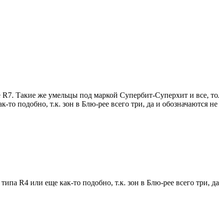
 не R7. Такие же умельцы под маркой Супербит-Суперхит и все, то
к-то подобно, т.к. зон в Блю-рее всего три, да и обозначаются 
ипа R4 или еще как-то подобно, т.к. зон в Блю-рее всего три, д