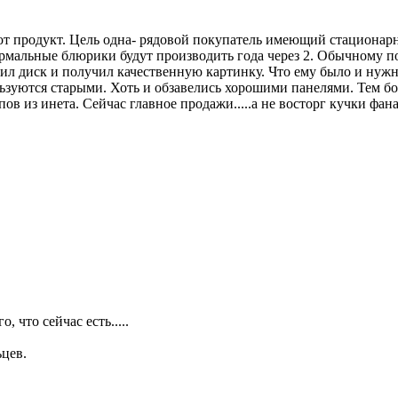
тот продукт. Цель одна- рядовой покупатель имеющий стационарн
мальные блюрики будут производить года через 2. Обычному пок
л диск и получил качественную картинку. Что ему было и нужно.
уются старыми. Хоть и обзавелись хорошими панелями. Тем бол
ипов из инета. Сейчас главное продажи.....а не восторг кучки фа
 что сейчас есть.....
ьцев.