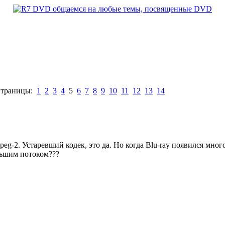
траницы:
1
2
3
4
5
6
7
8
9
10
11
12
13
14
eg-2. Устаревший кодек, это да. Но когда Blu-ray появился мног
ньшим потоком???