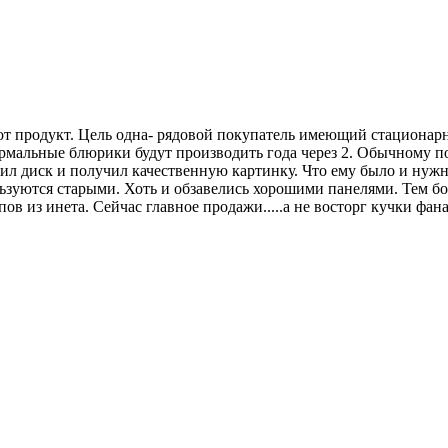
тот продукт. Цель одна- рядовой покупатель имеющий стационарн
мальные блюрики будут производить года через 2. Обычному пок
л диск и получил качественную картинку. Что ему было и нужно.
уются старыми. Хоть и обзавелись хорошими панелями. Тем бол
ипов из инета. Сейчас главное продажи.....а не восторг кучки фа