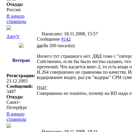
Откуда:
Россия
В начало
страницы
Написано: 18.11.2008, 15:57
AnryV
Сообщение
#142
ggella 200 писал(a):
Ничего тут страшного нет. ДВД тоже с "пятер
Ветеран
Собственно, если бы было честно сказано, ч
претензий. Что касается мпег-2, то есть вещи 
H.264 совершенно не сравнимы по качеству. И
Регистрация:
кодирование видео, раз уж "кодеры" СРИ суме
23.12.2005
Сообщений:
ПЫС
3497
Совершенно не понятно, почему на BD надо 
Откуда:
Санкт-
Петербург
В начало
страницы
Написано: 18.11.2008, 18:41