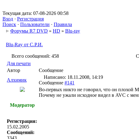
Текущая дата: 07-08-2026 00:58
Вход
·
Регистрация
Поиск
·
Пользователи
·
Правила
Форумы R7 DVD
»
HD
»
Blu-ray
Blu-Ray от С.Р.И.
Всего сообщений: 458
С
Для печати
Автор
Сообщение
Написано: 18.11.2008, 14:19
Алхимик
Сообщение
#141
Во-первых никто не говорил, что он плохой Mp
Почему не ужали исходное видел в AVC с ме
Модератор
Регистрация:
15.02.2005
Сообщений:
3343