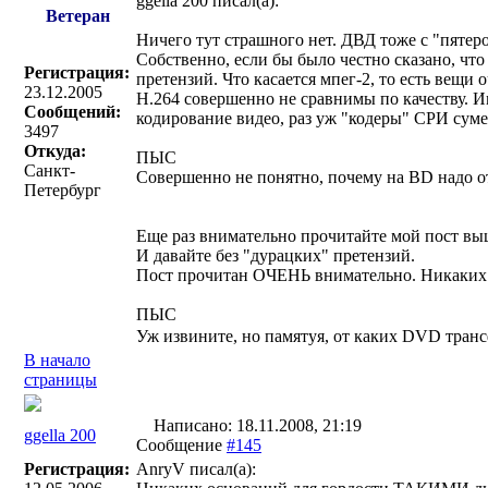
ggella 200 писал(a):
Ветеран
Ничего тут страшного нет. ДВД тоже с "пятер
Собственно, если бы было честно сказано, ч
Регистрация:
претензий. Что касается мпег-2, то есть вещи 
23.12.2005
H.264 совершенно не сравнимы по качеству. И
Сообщений:
кодирование видео, раз уж "кодеры" СРИ суме
3497
Откуда:
ПЫС
Санкт-
Совершенно не понятно, почему на BD надо 
Петербург
Еще раз внимательно прочитайте мой пост вы
И давайте без "дурацких" претензий.
Пост прочитан ОЧЕНЬ внимательно. Никаких
ПЫС
Уж извините, но памятуя, от каких DVD транс
В начало
страницы
Написано: 18.11.2008, 21:19
ggella 200
Сообщение
#145
Регистрация:
AnryV писал(a):