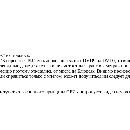
ок" начиналось.
то "Блюреи от СРИ" есть аналог пережаток DVD9 на DVD5, то в
очевидные даже для тех, кто не смотрит на экране в 2 метра - пр
менно поэтому отказались от мпега на Блюреях. Видимо произво
ли справиться только с мпегом. Может подучиться им следует дл
отступать от основного принципа СРИ - нетронутое видео и ма