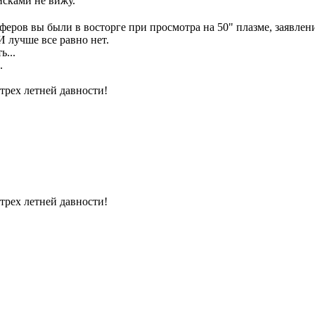
сками не вижу.
феров вы были в восторге при просмотра на 50" плазме, заявлен
чше все равно нет.
ь...
.
-трех летней давности!
-трех летней давности!