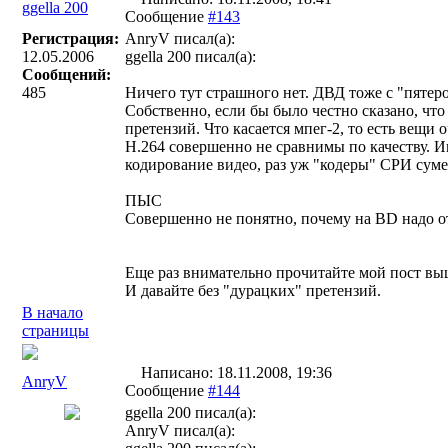
ggella 200
Сообщение
#143
Регистрация:
AnryV писал(a):
12.05.2006
ggella 200 писал(a):
Сообщений:
485
Ничего тут страшного нет. ДВД тоже с "пятер
Собственно, если бы было честно сказано, ч
претензий. Что касается мпег-2, то есть вещи 
H.264 совершенно не сравнимы по качеству. И
кодирование видео, раз уж "кодеры" СРИ суме
ПЫС
Совершенно не понятно, почему на BD надо 
Еще раз внимательно прочитайте мой пост вы
И давайте без "дурацких" претензий.
В начало
страницы
Написано: 18.11.2008, 19:36
AnryV
Сообщение
#144
ggella 200 писал(a):
AnryV писал(a):