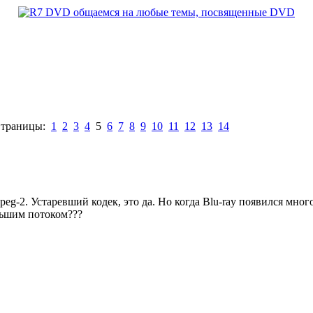
траницы:
1
2
3
4
5
6
7
8
9
10
11
12
13
14
eg-2. Устаревший кодек, это да. Но когда Blu-ray появился мног
ньшим потоком???