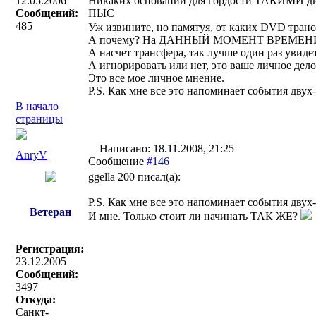
12.05.2006
Никаких оснований для гордости ТАКИМИ ди
Сообщений:
ПЫС
485
Уж извините, но памятуя, от каких DVD транс
А почему? На ДАННЫЙ МОМЕНТ ВРЕМЕНИ лу
А насчет трансфера, так лучше один раз увидет
А игнорировать или нет, это ваше личное дело
Это все мое личное мнение.
P.S. Как мне все это напоминает события двух
В начало
страницы
Написано: 18.11.2008, 21:25
AnryV
Сообщение
#146
ggella 200 писал(a):
P.S. Как мне все это напоминает события двух
Ветеран
И мне. Только стоит ли начинать ТАК ЖЕ?
Регистрация:
23.12.2005
Сообщений:
3497
Откуда:
Санкт-