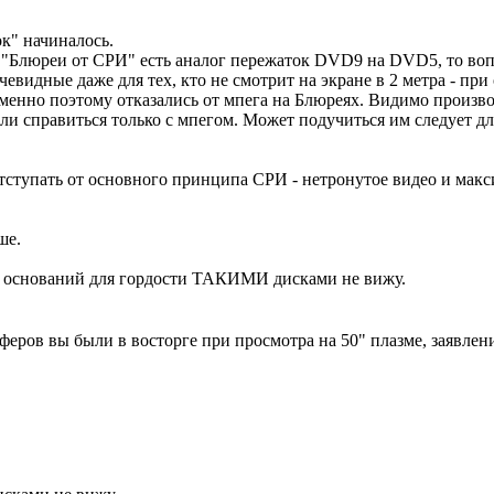
ок" начиналось.
то "Блюреи от СРИ" есть аналог пережаток DVD9 на DVD5, то в
очевидные даже для тех, кто не смотрит на экране в 2 метра - пр
менно поэтому отказались от мпега на Блюреях. Видимо произво
ли справиться только с мпегом. Может подучиться им следует дл
отступать от основного принципа СРИ - нетронутое видео и ма
ше.
 оснований для гордости ТАКИМИ дисками не вижу.
феров вы были в восторге при просмотра на 50" плазме, заявлен