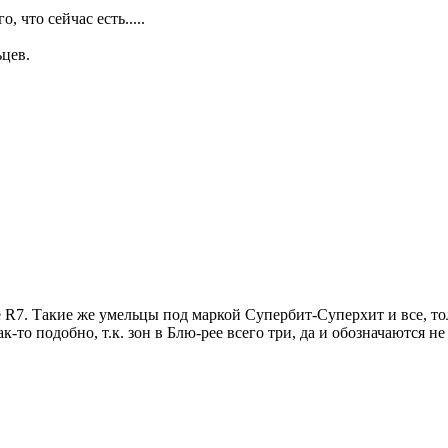
 что сейчас есть.....
ьцев.
 не R7. Такие же умельцы под маркой Супербит-Суперхит и все, то
к-то подобно, т.к. зон в Блю-рее всего три, да и обозначаются 