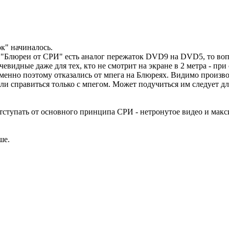
ок" начиналось.
то "Блюреи от СРИ" есть аналог пережаток DVD9 на DVD5, то в
очевидные даже для тех, кто не смотрит на экране в 2 метра - пр
менно поэтому отказались от мпега на Блюреях. Видимо произво
ли справиться только с мпегом. Может подучиться им следует дл
отступать от основного принципа СРИ - нетронутое видео и ма
ше.