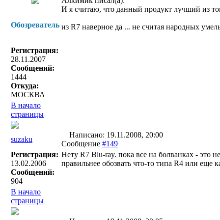
Алхимик писал(a):
И я считаю, что данный продукт лучший из того,
Обозреватель
из R7 наверное да ... не считая народных умел
Регистрация:
28.11.2007
Сообщений:
1444
Откуда:
МОСКВА
В начало
страницы
Написано: 19.11.2008, 20:00
suzaku
Сообщение
#149
Регистрация:
Нету R7 Blu-ray. пока все на болванках - это
13.02.2006
правильнее обозвать что-то типа R4 или еще ка
Сообщений:
904
В начало
страницы