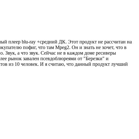
ый плеер blu-ray +средний ДК. Этот продукт не рассчитан на
упателю пофиг, что там Mpeg2. Он и знать не хочет, что в
 Звук, а что звук. Сейчас не в каждом доме ресиверы
ее рынок завален псевдоблюреями от "Березки" и
натов из 10 человек. И я считаю, что данный продукт лучший