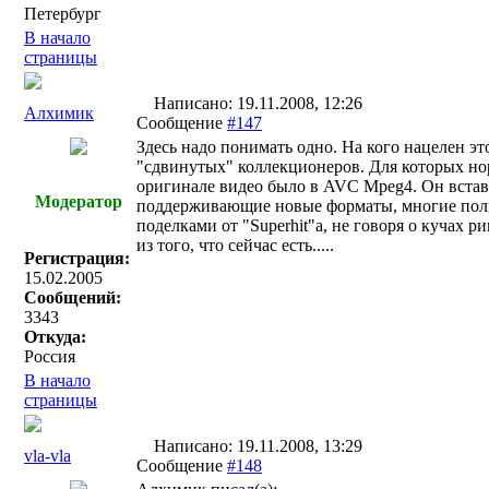
Петербург
В начало
страницы
Написано: 19.11.2008, 12:26
Алхимик
Сообщение
#147
Здесь надо понимать одно. На кого нацелен э
"сдвинутых" коллекционеров. Для которых нор
оригинале видео было в AVC Mpeg4. Он встави
Модератор
поддерживающие новые форматы, многие польз
поделками от "Superhit"а, не говоря о кучах р
из того, что сейчас есть.....
Регистрация:
15.02.2005
Сообщений:
3343
Откуда:
Россия
В начало
страницы
Написано: 19.11.2008, 13:29
vla-vla
Сообщение
#148