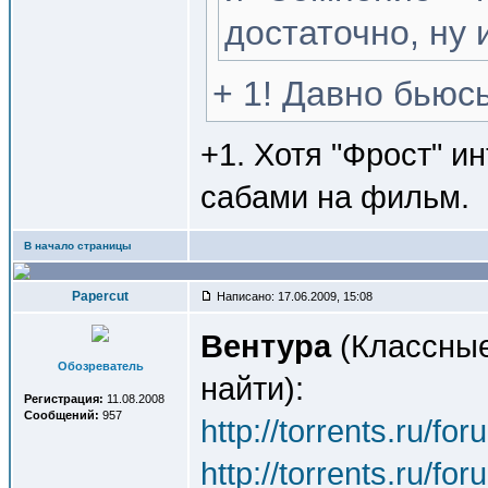
достаточно, ну
+ 1! Давно бьюс
+1. Хотя "Фрост" и
сабами на фильм.
В начало страницы
Papercut
Написано: 17.06.2009, 15:08
Вентура
(Классные
Обозреватель
найти):
Регистрация:
11.08.2008
Сообщений:
957
http://torrents.ru/f
http://torrents.ru/f