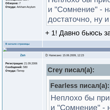
Обзоров:
7
и "Сомнение" - 
Откуда:
Arkham Asylum
достаточно, ну 
+ 1! Давно бьюсь з
В начало страницы
Zan
Написано: 15.06.2009, 12:23
Регистрация:
21.09.2006
Сообщений:
580
Crey писал(a):
Откуда:
Питер
Fearless писал(a):
Неплохо бы при
и "Сомнение" - 