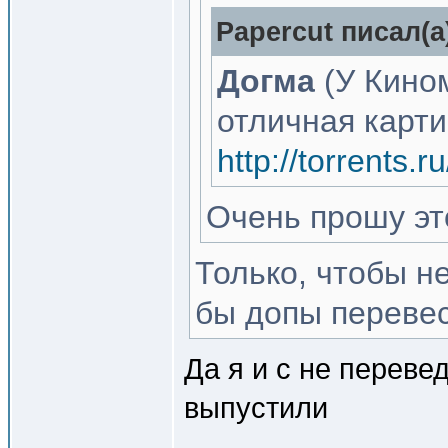
Papercut писал(a
Догма
(У Кино
отличная карти
http://torrents
Очень прошу это
Только, чтобы н
бы допы перевест
Да я и с не перев
выпустили