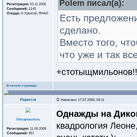
Polem писал(a):
Регистрация:
03.11.2005
Сообщений:
2145
Откуда:
Н.Уренгой, ЯНАО
Есть предложени
сделано.
Вместо того, чт
что уже и так в
+стотыщмильонов!!
В начало страницы
Papercut
Написано: 17.07.2009, 09:11
Однажды на Дико
Обозреватель
квадрология Леоне
Регистрация:
11.08.2008
Сообщений:
957