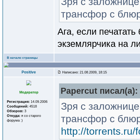
Зря с заложнице
трансфор с блю
Ага, если печатать 
экземлярчика на ли
В начало страницы
Positive
Написано: 21.08.2009, 18:15
Papercut писал(a):
Модератор
Регистрация:
14.09.2006
Зря с заложнице
Сообщений:
4518
Обзоров:
3
трансфор с блю
Откуда:
я со старого
форума :)
http://torrents.r