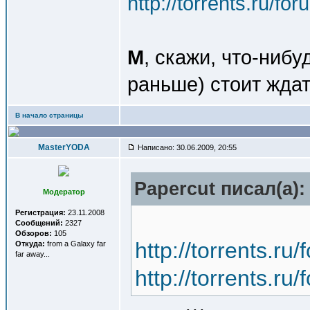
http://torrents.ru/f
М
, скажи, что-нибу
раньше) стоит жда
В начало страницы
MasterYODA
Написано: 30.06.2009, 20:55
Papercut писал(a):
Модератор
Регистрация:
23.11.2008
Сообщений:
2327
Обзоров:
105
http://torrents.r
Откуда:
from a Galaxy far
far away...
http://torrents.r