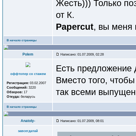
Жесть))) Только по
от К.
Papercut
, вы меня
В начало страницы
Polem
Написано: 01.07.2009, 02:28
Есть предложение д
оффтопер со стажем
Вместо того, чтобы
Регистрация:
03.02.2007
Сообщений:
3220
так всеми выпущен
Обзоров:
17
Откуда:
беларусь
В начало страницы
Anatoly-
Написано: 01.07.2009, 08:01
завсегдатай