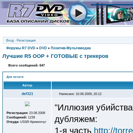
Вход
·
Регистрация
Форумы R7 DVD
»
DVD
»
Позитив-Мультимедиа
Лучшие R5 OOP + ГОТОВЫЕ с трекеров
Всего сообщений: 647
Для печати
Автор
def321
Написано: 10.06.2009, 20:12
"Иллюзия убийства
Регистрация:
23.08.2008
дубляжем:
Сообщений:
1239
Откуда:
USSR-Кременчуг
1-я часть
http://tor