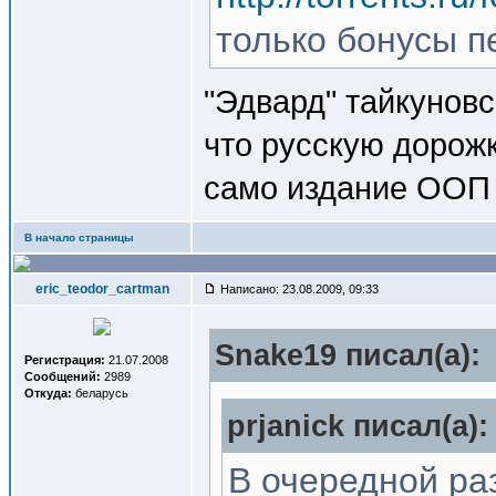
только бонусы п
"Эдвард" тайкуновс
что русскую дорожк
само издание ООП 
В начало страницы
eric_teodor_cartman
Написано: 23.08.2009, 09:33
Snake19 писал(a):
Регистрация:
21.07.2008
Сообщений:
2989
Откуда:
беларусь
prjanick писал(a):
В очередной ра