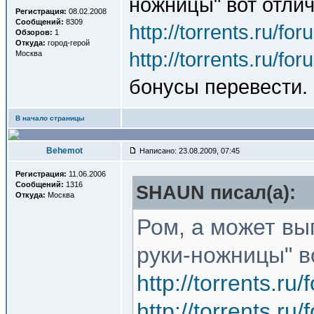
ножницы" вот отли
Регистрация:
08.02.2008
Сообщений:
8309
http://torrents.ru/f
Обзоров:
1
Откуда:
город-герой
http://torrents.ru/f
Москва
бонусы перевести.
В начало страницы
Behemot
Написано: 23.08.2009, 07:45
Регистрация:
11.06.2006
Сообщений:
1316
SHAUN писал(a):
Откуда:
Москва
Ром, а может вы
руки-ножницы" в
http://torrents.r
http://torrents.r