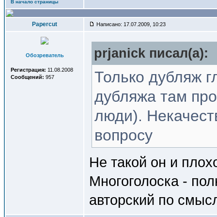
В начало страницы
Papercut
Написано: 17.07.2009, 10:23
prjanick писал(a):
Обозреватель
Регистрация:
11.08.2008
Только дубляж гл
Сообщений:
957
дубляжа там про
люди). Некачес
вопросу
Не такой он и плох
Многоголоска - по
авторский по смыс