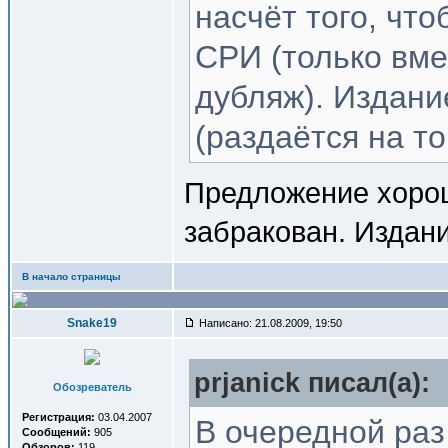
насчёт того, чт
СРИ (только вме
дубляж). Издани
(раздаётся на то
Предложение хорош
забракован. Издани
В начало страницы
Snake19
Написано: 21.08.2009, 19:50
prjanick писал(a):
Обозреватель
Регистрация:
03.04.2007
В очередной ра
Сообщений:
905
Обзоров:
119