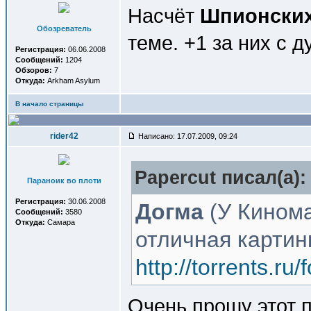
Насчёт
Шпионских
Обозреватель
теме. +1 за них с 
Регистрация:
06.06.2008
Сообщений:
1204
Обзоров:
7
Откуда:
Arkham Asylum
В начало страницы
rider42
Написано: 17.07.2009, 09:24
Papercut писал(a):
Параноик во плоти
Регистрация:
30.06.2008
Догма
(У Кином
Сообщений:
3580
Откуда:
Самара
отличная картин
http://torrents.r
Очень прошу этот п