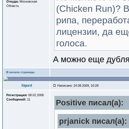
Откуда:
Московская
(Chicken Run)? 
Область
рипа, переработ
лицензии, да ещ
голоса.
А можно еще дубля
В начало страницы
Sigurd
Написано: 24.08.2009, 10:28
Регистрация:
08.02.2008
Сообщений:
11
Positive писал(a):
prjanick писал(a):