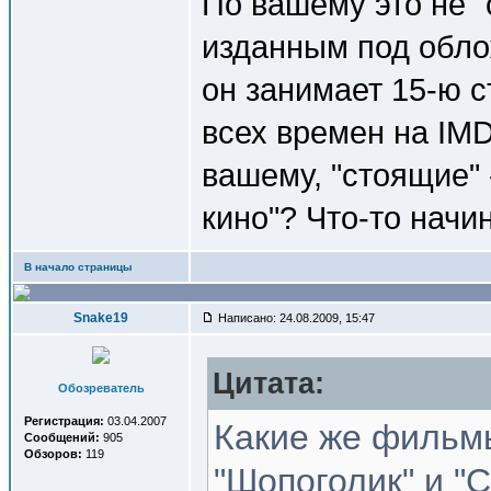
По вашему это не 
изданным под обло
он занимает 15-ю 
всех времен на IMD
вашему, "стоящие" 
кино"? Что-то начи
В начало страницы
Snake19
Написано: 24.08.2009, 15:47
Цитата:
Обозреватель
Регистрация:
03.04.2007
Какие же фильмы
Сообщений:
905
Обзоров:
119
"Шопоголик" и "