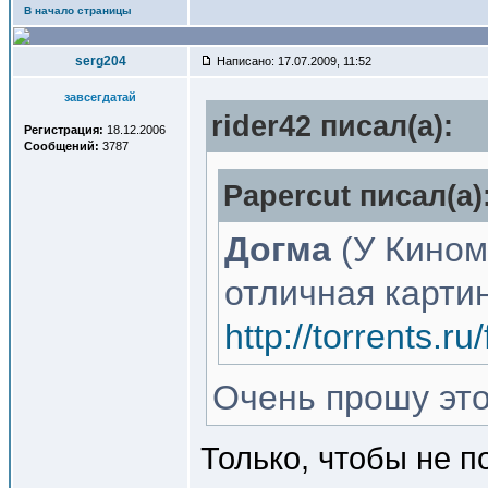
В начало страницы
serg204
Написано: 17.07.2009, 11:52
завсегдатай
rider42 писал(a):
Регистрация:
18.12.2006
Сообщений:
3787
Papercut писал(a)
Догма
(У Кином
отличная картин
http://torrents.
Очень прошу этот
Только, чтобы не 