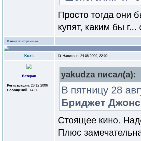
Просто тогда они б
купят, каким бы г...
В начало страницы
Kexit
Написано: 24.08.2009, 22:02
yakudza писал(a):
Ветеран
Регистрация:
26.12.2006
В пятницу 28 авг
Сообщений:
1421
Бриджет Джонс
Стоящее кино. Надо
Плюс замечательная