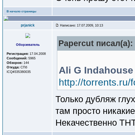
В начало страницы
prjanick
Написано: 17.07.2009, 10:13
Papercut писал(a):
Оборзеватель
Регистрация:
17.04.2008
Сообщений:
5965
Обзоров:
144
Ali G Indahous
Откуда:
СПб
ICQ#335380035
http://torrents.r
Только дубляж глух
там просто никакие
Некачественно ТНТ