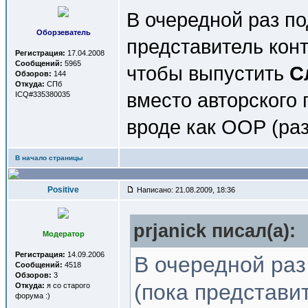
В очередной раз п
Оборзеватель
представитель конт
Регистрация:
17.04.2008
Сообщений:
5965
чтобы выпустить
С
Обзоров:
144
Откуда:
СПб
вместо авторского
ICQ#335380035
вроде как ООР (раз
В начало страницы
Positive
Написано: 21.08.2009, 18:36
prjanick писал(a):
Модератор
Регистрация:
14.09.2006
В очередной ра
Сообщений:
4518
Обзоров:
3
(пока представи
Откуда:
я со старого
форума :)