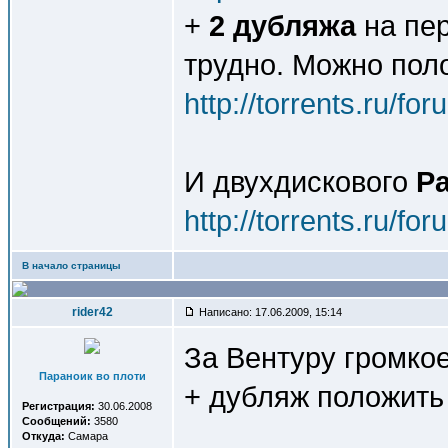
+
2 дубляжа
на пер
трудно. Можно поло
http://torrents.ru/f
И двухдискового
Р
http://torrents.ru/f
В начало страницы
rider42
Написано: 17.06.2009, 15:14
За Вентуру громкое
Параноик во плоти
+ дубляж положить 
Регистрация:
30.06.2008
Сообщений:
3580
Откуда:
Самара