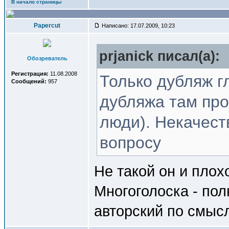
В начало страницы
Papercut
Написано: 17.07.2009, 10:23
prjanick писал(a):
Обозреватель
Регистрация:
11.08.2008
Только дубляж гл
Сообщений:
957
дубляжа там про
люди). Некачес
вопросу
Не такой он и плох
Многоголоска - по
авторский по смыс