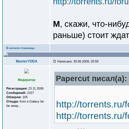
http://torrents.ru/f
М
, скажи, что-нибу
раньше) стоит жда
В начало страницы
MasterYODA
Написано: 30.06.2009, 20:55
Papercut писал(a):
Модератор
Регистрация:
23.11.2008
Сообщений:
2327
Обзоров:
105
http://torrents.r
Откуда:
from a Galaxy far
far away...
http://torrents.r