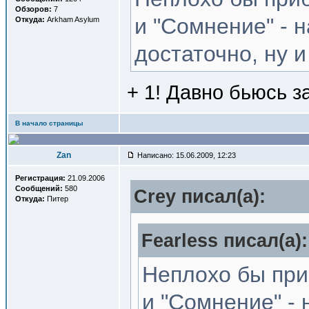
Обзоров:
7
и "Сомнение" - 
Откуда:
Arkham Asylum
достаточно, ну 
+ 1! Давно бьюсь з
В начало страницы
Zan
Написано: 15.06.2009, 12:23
Регистрация:
21.09.2006
Сообщений:
580
Crey писал(a):
Откуда:
Питер
Fearless писал(a):
Неплохо бы при
и "Сомнение" - 