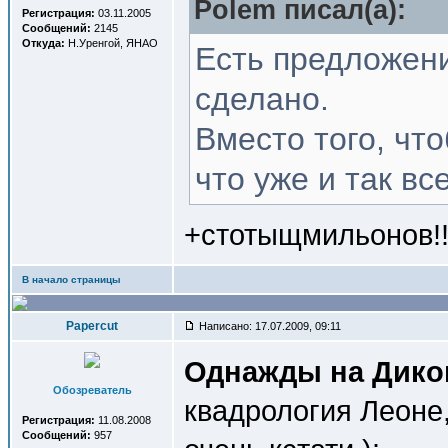
Polem писал(a):
Регистрация:
03.11.2005
Сообщений:
2145
Откуда:
Н.Уренгой, ЯНАО
Есть предложени
сделано.
Вместо того, чт
что уже и так в
+стотыщмильонов!!
В начало страницы
Papercut
Написано: 17.07.2009, 09:11
Однажды на Дико
Обозреватель
квадрология Леоне
Регистрация:
11.08.2008
Сообщений:
957