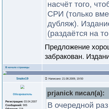
насчёт того, чт
СРИ (только вме
дубляж). Издани
(раздаётся на то
Предложение хорош
забракован. Издани
В начало страницы
Snake19
Написано: 21.08.2009, 19:50
prjanick писал(a):
Обозреватель
Регистрация:
03.04.2007
В очередной ра
Сообщений:
905
Обзоров:
119