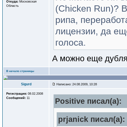
Откуда:
Московская
(Chicken Run)? 
Область
рипа, переработ
лицензии, да ещ
голоса.
А можно еще дубля
В начало страницы
Sigurd
Написано: 24.08.2009, 10:28
Регистрация:
08.02.2008
Сообщений:
11
Positive писал(a):
prjanick писал(a):