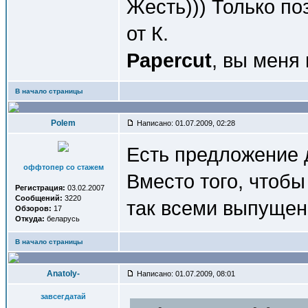
Жесть))) Только по
от К.
Papercut
, вы меня
В начало страницы
Polem
Написано: 01.07.2009, 02:28
Есть предложение д
оффтопер со стажем
Вместо того, чтобы
Регистрация:
03.02.2007
Сообщений:
3220
так всеми выпущен
Обзоров:
17
Откуда:
беларусь
В начало страницы
Anatoly-
Написано: 01.07.2009, 08:01
завсегдатай