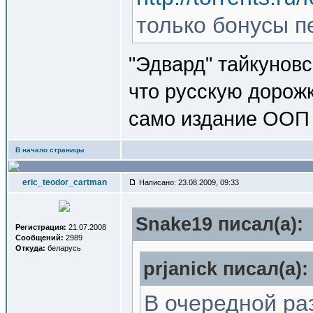
только бонусы п
"Эдвард" тайкуновс
что русскую дорожк
само издание ООП 
В начало страницы
eric_teodor_cartman
Написано: 23.08.2009, 09:33
Snake19 писал(a):
Регистрация:
21.07.2008
Сообщений:
2989
Откуда:
беларусь
prjanick писал(a):
В очередной ра