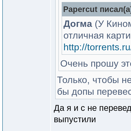
Papercut писал(a
Догма
(У Кино
отличная карти
http://torrents
Очень прошу это
Только, чтобы н
бы допы перевест
Да я и с не перев
выпустили