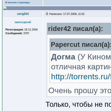
В начало страницы
serg204
Написано: 17.07.2009, 11:52
завсегдатай
rider42 писал(a):
Регистрация:
18.12.2006
Сообщений:
3787
Papercut писал(a)
Догма
(У Кином
отличная картин
http://torrents.
Очень прошу этот
Только, чтобы не 