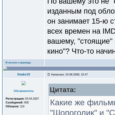
По вашему это не 
изданным под обло
он занимает 15-ю 
всех времен на IMD
вашему, "стоящие" 
кино"? Что-то начи
В начало страницы
Snake19
Написано: 24.08.2009, 15:47
Цитата:
Обозреватель
Регистрация:
03.04.2007
Какие же фильмы
Сообщений:
905
Обзоров:
119
"Шопоголик" и "