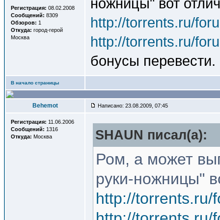
ножницы" вот отли
Регистрация:
08.02.2008
Сообщений:
8309
http://torrents.ru/f
Обзоров:
1
Откуда:
город-герой
http://torrents.ru/f
Москва
бонусы перевести.
В начало страницы
Behemot
Написано: 23.08.2009, 07:45
Регистрация:
11.06.2006
Сообщений:
1316
SHAUN писал(a):
Откуда:
Москва
Ром, а может вы
руки-ножницы" в
http://torrents.r
http://torrents.r