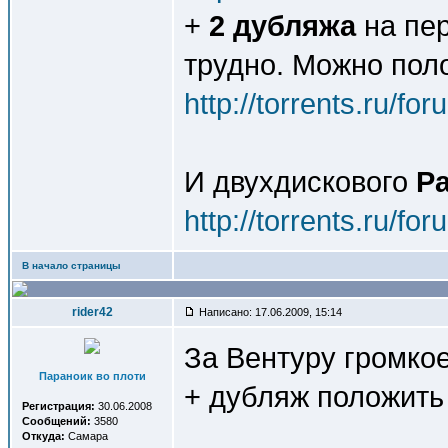
+
2 дубляжа
на пер
трудно. Можно поло
http://torrents.ru/f
И двухдискового
Р
http://torrents.ru/f
В начало страницы
rider42
Написано: 17.06.2009, 15:14
За Вентуру громкое
Параноик во плоти
+ дубляж положить 
Регистрация:
30.06.2008
Сообщений:
3580
Откуда:
Самара