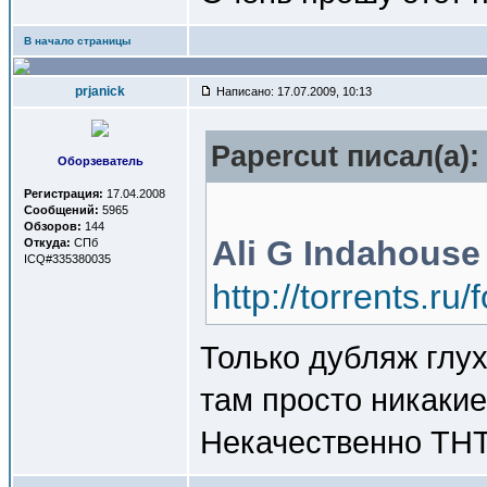
В начало страницы
prjanick
Написано: 17.07.2009, 10:13
Papercut писал(a):
Оборзеватель
Регистрация:
17.04.2008
Сообщений:
5965
Обзоров:
144
Ali G Indahous
Откуда:
СПб
ICQ#335380035
http://torrents.r
Только дубляж глух
там просто никакие
Некачественно ТНТ