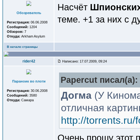
Насчёт
Шпионских
Обозреватель
теме. +1 за них с 
Регистрация:
06.06.2008
Сообщений:
1204
Обзоров:
7
Откуда:
Arkham Asylum
В начало страницы
rider42
Написано: 17.07.2009, 09:24
Papercut писал(a):
Параноик во плоти
Регистрация:
30.06.2008
Догма
(У Кином
Сообщений:
3580
Откуда:
Самара
отличная картин
http://torrents.r
Очень прошу этот п