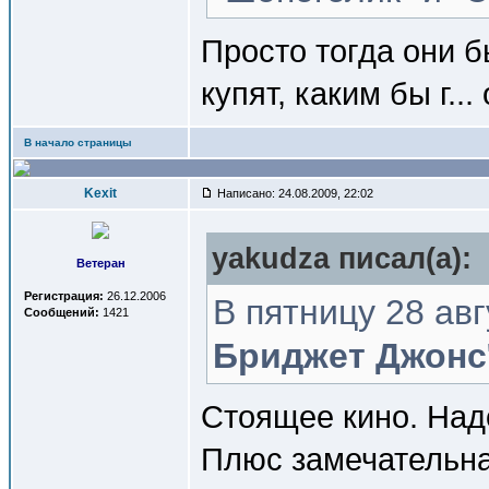
Просто тогда они б
купят, каким бы г...
В начало страницы
Kexit
Написано: 24.08.2009, 22:02
yakudza писал(a):
Ветеран
Регистрация:
26.12.2006
В пятницу 28 авг
Сообщений:
1421
Бриджет Джонс
Стоящее кино. Надо
Плюс замечательная