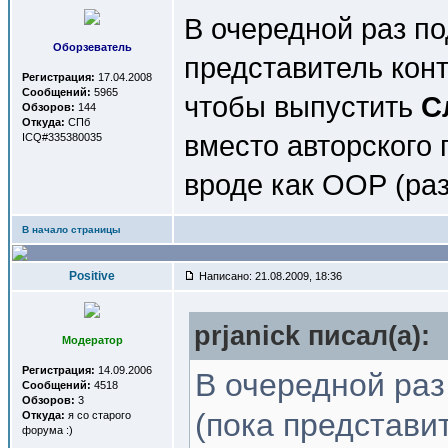
В очередной раз п
Оборзеватель
представитель конт
Регистрация:
17.04.2008
Сообщений:
5965
чтобы выпустить
С
Обзоров:
144
Откуда:
СПб
вместо авторского
ICQ#335380035
вроде как ООР (раз
В начало страницы
Positive
Написано: 21.08.2009, 18:36
prjanick писал(a):
Модератор
Регистрация:
14.09.2006
В очередной ра
Сообщений:
4518
Обзоров:
3
(пока представи
Откуда:
я со старого
форума :)