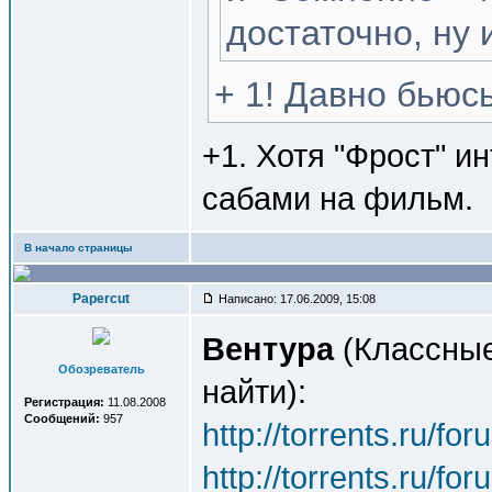
достаточно, ну
+ 1! Давно бьюс
+1. Хотя "Фрост" и
сабами на фильм.
В начало страницы
Papercut
Написано: 17.06.2009, 15:08
Вентура
(Классные
Обозреватель
найти):
Регистрация:
11.08.2008
Сообщений:
957
http://torrents.ru/f
http://torrents.ru/f