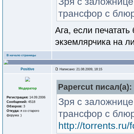
Зря с заложнице
трансфор с блю
Ага, если печатать 
экземлярчика на ли
В начало страницы
Positive
Написано: 21.08.2009, 18:15
Papercut писал(a):
Модератор
Регистрация:
14.09.2006
Зря с заложнице
Сообщений:
4518
Обзоров:
3
трансфор с блю
Откуда:
я со старого
форума :)
http://torrents.r