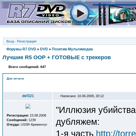
Вход
·
Регистрация
Форумы R7 DVD
»
DVD
»
Позитив-Мультимедиа
Лучшие R5 OOP + ГОТОВЫЕ с трекеров
Всего сообщений: 647
Для печати
Автор
def321
Написано: 10.06.2009, 20:12
"Иллюзия убийства
Регистрация:
23.08.2008
дубляжем:
Сообщений:
1239
Откуда:
USSR-Кременчуг
1-я часть
http://tor