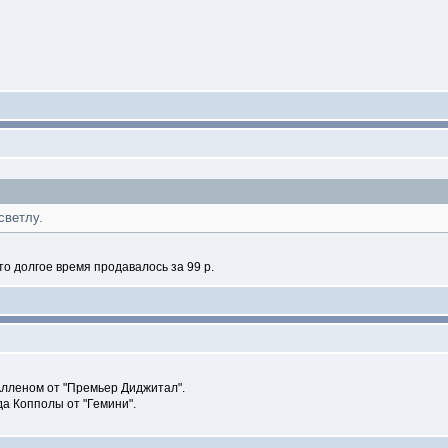
светлу.
то долгое время продавалось за 99 р.
лленом от "Премьер Диджитал".
а Копполы от "Гемини".