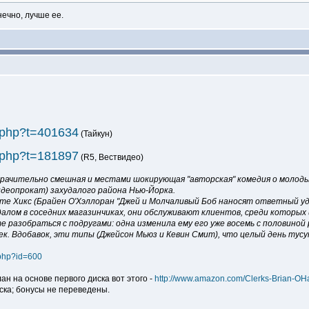
нечно, лучше ее.
ic.php?t=401634
(Тайкун)
ic.php?t=181897
(R5, Вествидео)
мрачительно смешная и местами шокирующая "авторская" комедия о молод
идеопрокат) захудалого района Нью-Йорка.
е Хикс (Брайен О'Хэллоран "Джей и Молчаливый Боб наносят ответный уда
ндалом в соседних магазинчиках, они обслуживают клиентов, среди которы
 разобраться с подругами: одна изменила ему его уже восемь с половиной р
нек. Вдобавок, эти типы (Джейсон Мьюз и Кевин Смит), что целый день тусу
w.php?id=600
ан на основе первого диска вот этого -
http://www.amazon.com/Clerks-Brian-O
ска; бонусы не переведены.