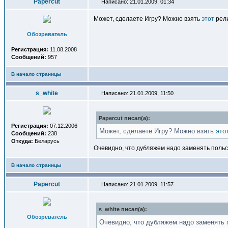
Papercut
Написано: 21.01.2009, 01:34
Может, сделаете Игру? Можно взять
этот
рели
Обозреватель
Регистрация:
11.08.2008
Сообщений:
957
В начало страницы
s_white
Написано: 21.01.2009, 11:50
Papercut писал(a):
Регистрация:
07.12.2006
Может, сделаете Игру? Можно взять
это
Сообщений:
238
Откуда:
Беларусь
Очевидно, что дубляжем надо заменять польск
В начало страницы
Papercut
Написано: 21.01.2009, 11:57
s_white писал(a):
Обозреватель
Очевидно, что дубляжем надо заменять п