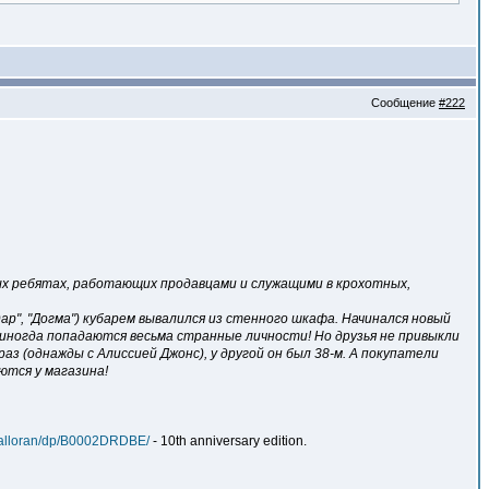
Сообщение
#222
ых ребятах, работающих продавцами и служащими в крохотных,
р", "Догма") кубарем вывалился из стенного шкафа. Начинался новый
х иногда попадаются весьма странные личности! Но друзья не привыкли
аз (однажды с Алиссией Джонс), у другой он был 38-м. А покупатели
ются у магазина!
Halloran/dp/B0002DRDBE/
- 10th anniversary edition.