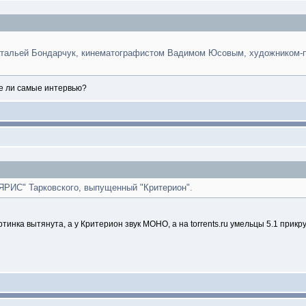
Натальей Бондарчук, кинематографистом Вадимом Юсовым, художником
же ли самые интервью?
ЯРИС" Тарковского, выпущенный "Критерион".
 картинка вытянута, а у Критерион звук МОНО, а на torrents.ru умельцы 5.1 прик