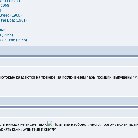
orld (1956)
(1958)
9)
Breed (1960)
 the Boat (1961)
963)
d (1965)
for Time (1966)
 которые раздаются на трекере, за исключением пары позиций, выпущены "Маст
о, и никогда не видел таких
Позитива наоборот, много, поэтому появилась 
скать как-нибудь тейп и светлу.