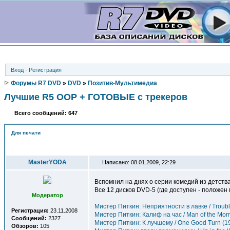
Вход
·
Регистрация
Форумы R7 DVD
»
DVD
»
Позитив-Мультимедиа
Лучшие R5 OOP + ГОТОВЫЕ с трекеров
Всего сообщений: 647
Для печати
Автор
MasterYODA
Написано: 08.01.2009, 22:29
Вспомнил на днях о серии комедий из детст
Все 12 дисков DVD-5 (где доступен - положе
Модератор
Мистер Питкин: Неприятности в лавке / Trouble
Регистрация:
23.11.2008
Мистер Питкин: Калиф на час / Man of the Mom
Сообщений:
2327
Мистер Питкин: К лучшему / One Good Turn (1
Обзоров:
105