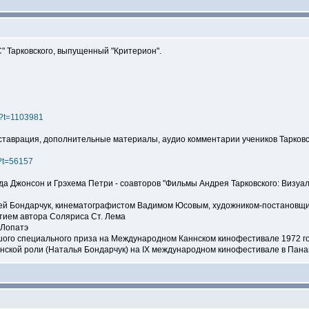
 Тарковского, выпущенный "Критерион".
hp?t=1103981
еставрация, дополнительные материалы, аудио комментарии учеников Тарковс
p?t=56157
ида Джонсон и Грэхема Петри - соавторов "Фильмы Андрея Тарковского: Визуа
льей Бондарчук, кинематографистом Вадимом Юсовым, художником-постанов
тием автора Соляриса Ст. Лема
 Лопатэ
ого специального приза на Международном Каннском кинофестивале 1972 го
нской роли (Наталья Бондарчук) на IX международном кинофестивале в Пана