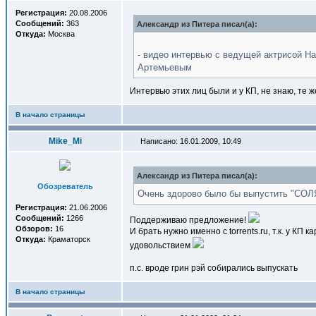
Регистрация:
20.08.2006
Сообщений:
363
Александр из Питера писал(a):
Откуда:
Москва
- видео интервью с ведущей актрисой 
Артемьевым
Интервью этих лиц были и у КП, не знаю, те 
В начало страницы
Mike_Mi
Написано: 16.01.2009, 10:49
Александр из Питера писал(a):
Обозреватель
Очень здорово было бы выпустить "СОЛ
Регистрация:
21.06.2006
Сообщений:
1266
Поддерживаю предложение!
Обзоров:
16
И брать нужно именно с torrents.ru, т.к. у КП
Откуда:
Краматорск
удовольствием
п.с. вроде грин рэй собирались выпускать
В начало страницы