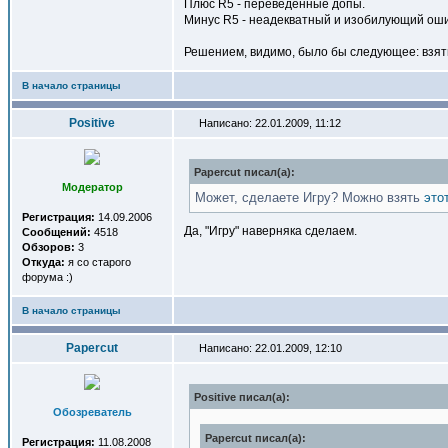
Плюс R5 - переведённые допы.
Минус R5 - неадекватный и изобилующий оши
Решением, видимо, было бы следующее: взять
В начало страницы
Positive
Написано: 22.01.2009, 11:12
Papercut писал(a):
Модератор
Может, сделаете Игру? Можно взять
это
Регистрация:
14.09.2006
Да, "Игру" наверняка сделаем.
Сообщений:
4518
Обзоров:
3
Откуда:
я со старого
форума :)
В начало страницы
Papercut
Написано: 22.01.2009, 12:10
Positive писал(a):
Обозреватель
Papercut писал(a):
Регистрация:
11.08.2008