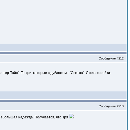
Сообщение
#212
ер-Тэйп". Те три, которые с дубляжем - "Светла". Стоят копейки.
Сообщение
#213
небольшая надежда. Получается, что зря