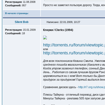
Регистрация:
11.08.2008
Просто не заметил польскую дорогу. Тогда, ко
Сообщений:
957
В начало страницы
Silent Bob
Написано: 22.01.2009, 10:27
Регистрация:
15.01.2009
Клерки / Clerks (1994)
Сообщений:
18
http://torrents.ru/forum/viewtop
или
http://torrents.ru/forum/viewtop
Для всех поклонников Кевина Смита. Умопо
среднего пошиба магазинчиках (бакалея и в
Когда утром зазвонил телефон, сонный Дант
день... Работая со своим лучшим другом Рэ
церемониться ни с кем! Вот только бы Данте
придурок за придурком! Горячий выдался де
Сравнение дисков здесь -
http://r7.org.ru/sho
Плюсы Тайкуна - отличный перевод; диск сдел
Минусы Тайкуна - реклама 505 при запуске ди