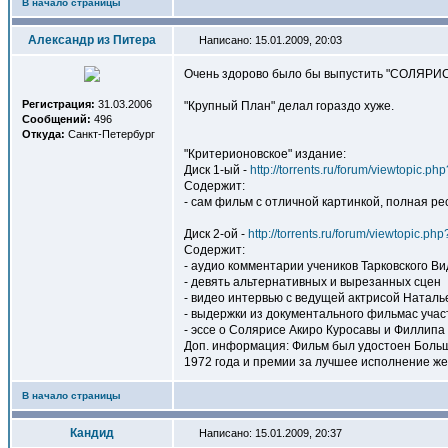
В начало страницы
Александр из Питера
Написано: 15.01.2009, 20:03
Очень здорово было бы выпустить "СОЛЯРИС"
Регистрация:
31.03.2006
"Крупный План" делал гораздо хуже.
Сообщений:
496
Откуда:
Санкт-Петербург
"Критерионовское" издание:
Диск 1-ый -
http://torrents.ru/forum/viewtopic.p
Содержит:
- сам фильм с отличной картинкой, полная р
Диск 2-ой -
http://torrents.ru/forum/viewtopic.ph
Содержит:
- аудио комментарии учеников Тарковского В
- девять альтернативных и вырезанных сцен
- видео интервью с ведущей актрисой Ната
- выдержки из документального фильмас учас
- эссе о Солярисе Акиро Куросавы и Филлипа
Доп. информация: Фильм был удостоен Больш
1972 года и премии за лучшее исполнение же
В начало страницы
Кандид
Написано: 15.01.2009, 20:37