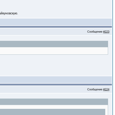
айкуновскую.
Сообщение
#223
Сообщение
#224