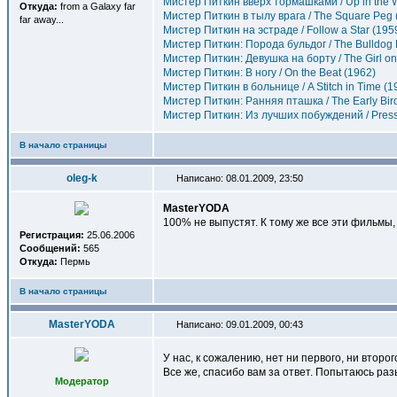
Мистер Питкин вверх тормашками / Up in the W
Откуда:
from a Galaxy far
Мистер Питкин в тылу врага / The Square Peg 
far away...
Мистер Питкин на эстраде / Follow a Star (195
Мистер Питкин: Порода бульдог / The Bulldog 
Мистер Питкин: Девушка на борту / The Girl on
Мистер Питкин: В ногу / On the Beat (1962)
Мистер Питкин в больнице / A Stitch in Time (1
Мистер Питкин: Ранняя пташка / The Early Bir
Мистер Питкин: Из лучших побуждений / Press 
В начало страницы
oleg-k
Написано: 08.01.2009, 23:50
MasterYODA
100% не выпустят. К тому же все эти фильмы,
Регистрация:
25.06.2006
Сообщений:
565
Откуда:
Пермь
В начало страницы
MasterYODA
Написано: 09.01.2009, 00:43
У нас, к сожалению, нет ни первого, ни второг
Все же, спасибо вам за ответ. Попытаюсь разы
Модератор