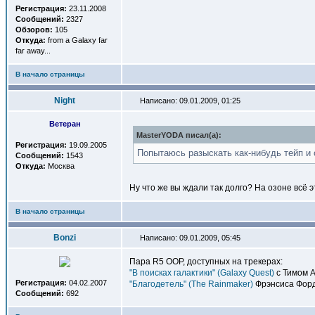
Регистрация:
23.11.2008
Сообщений:
2327
Обзоров:
105
Откуда:
from a Galaxy far
far away...
В начало страницы
Night
Написано: 09.01.2009, 01:25
Ветеран
MasterYODA писал(a):
Регистрация:
19.09.2005
Попытаюсь разыскать как-нибудь тейп и 
Сообщений:
1543
Откуда:
Москва
Ну что же вы ждали так долго? На озоне всё э
В начало страницы
Bonzi
Написано: 09.01.2009, 05:45
Пара R5 OOP, доступных на трекерах:
"В поисках галактики" (Galaxy Quest)
с Тимом А
Регистрация:
04.02.2007
"Благодетель" (The Rainmaker)
Фрэнсиса Форд
Сообщений:
692