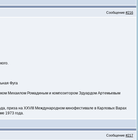
Сообщение
#216
кого.
льная Фуга
щиком Михаилом Ромадиным и композитором Эдуардом Артемьевым
да, приза на XXVIII Международном кинофестивале в Карловых Варах
ме 1973 года.
Сообщение
#217