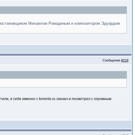
-постановщиком Михаилом Ромадиным и композитором Эдуардом
Сообщение
#218
рутили, я себе именно с torrents.ru скачал и посмотрел с огромным