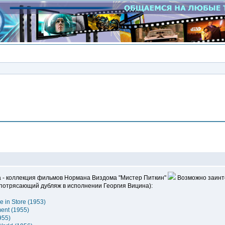
Сообщение
ва - коллекция фильмов Нормана Виздома "Мистер Питкин"
Возможно заинт
н потрясающий дубляж в исполнении Георгия Вицина):
 in Store (1953)
ent (1955)
955)