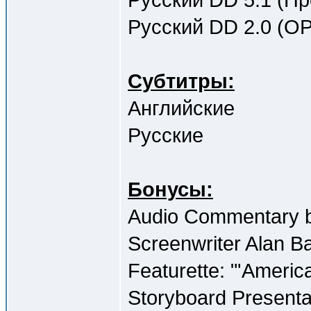
Русский DD 2.0 (О
Субтитры:
Английские
Русские
Бонусы:
Audio Commentary b
Screenwriter Alan Ba
Featurette: "'Americ
Storyboard Presenta