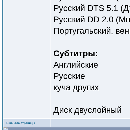
Русский DTS 5.1 (
Русский DD 2.0 (М
Португальский, вен
Субтитры:
Английские
Русские
куча других
Диск двуслойный
В начало страницы