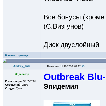
Все бонусы (кроме
(С.Визгунов)
Диск двуслойный
В начало страницы
Andrey_Tula
Написано: 11.10.2010, 07:12
Outbreak Blu-
Модератор
Регистрация:
30.05.2005
Эпидемия
Сообщений:
2390
Откуда:
Тула