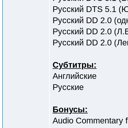
Русский DTS 5.1 (
Русский DD 2.0 (од
Русский DD 2.0 (Л.
Русский DD 2.0 (Л
Субтитры:
Английские
Русские
Бонусы:
Audio Commentary f