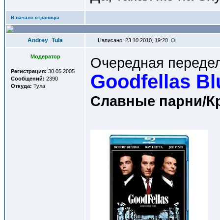
В начало страницы
Andrey_Tula
Написано: 23.10.2010, 19:20
Модератор
Очередная переде
Регистрация:
30.05.2005
Goodfellas Bl
Сообщений:
2390
Откуда:
Тула
Славные парни/К