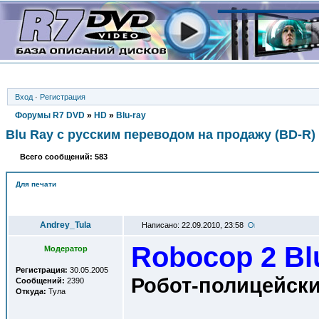
Вход
·
Регистрация
Форумы R7 DVD
»
HD
»
Blu-ray
Blu Ray с русским переводом на продажу (BD-R)
Всего сообщений: 583
Для печати
Автор
Andrey_Tula
Написано: 22.09.2010, 23:58
Robocop 2 Bl
Модератор
Регистрация:
30.05.2005
Робот-полицейски
Сообщений:
2390
Откуда:
Тула