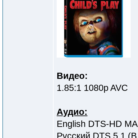
Видео:
1.85:1 1080p AVC
Аудио:
English DTS-HD MA
Русский DTS 5.1 (В