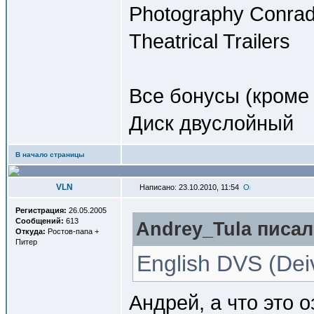
Photography Conrad
Theatrical Trailers
Все бонусы (кроме
Диск двуслойный
В начало страницы
VLN
Написано: 23.10.2010, 11:54
Регистрация:
26.05.2005
Сообщений:
613
Andrey_Tula писал(
Откуда:
Ростов-папа +
Питер
English DVS (Dei
Андрей, а что это 