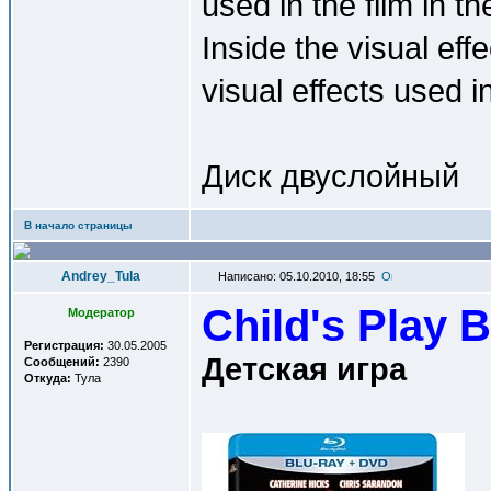
used in the film in the
Inside the visual effe
visual effects used in
Диск двуслойный
В начало страницы
Andrey_Tula
Написано: 05.10.2010, 18:55
Child's Play B
Модератор
Регистрация:
30.05.2005
Детская игра
Сообщений:
2390
Откуда:
Тула