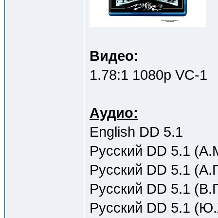
Видео:
1.78:1 1080p VC-1
Аудио:
English DD 5.1
Русский DD 5.1 (А.
Русский DD 5.1 (А.
Русский DD 5.1 (В.
Русский DD 5.1 (Ю