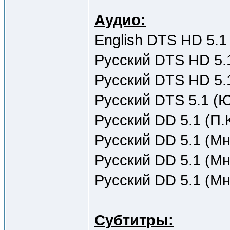
Аудио:
English DTS HD 5.1
Русский DTS HD 5.1
Русский DTS HD 5.1
Русский DTS 5.1 (
Русский DD 5.1 (П.
Русский DD 5.1 (Мн
Русский DD 5.1 (Мн
Русский DD 5.1 (Мн
Субтитры: