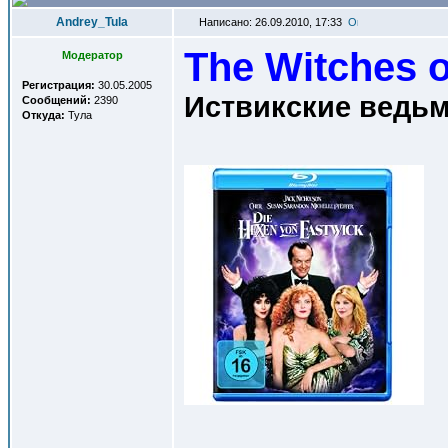
Andrey_Tula
Написано: 26.09.2010, 17:33
The Witches o
Модератор
Регистрация:
30.05.2005
Иствикские ведь
Сообщений:
2390
Откуда:
Тула