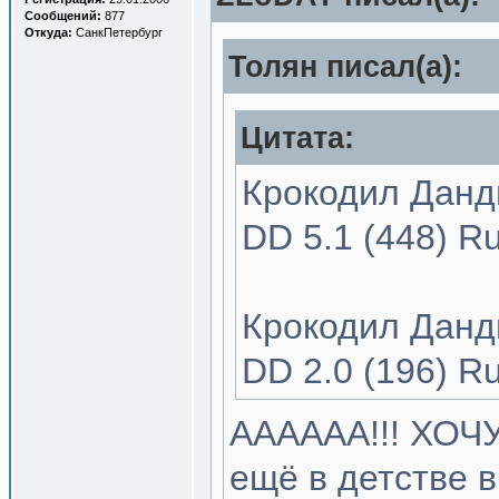
Сообщений:
877
Откуда:
СанкПетербург
Толян писал(a):
Цитата:
Крокодил Данди
DD 5.1 (448) R
Крокодил Данди
DD 2.0 (196) R
АААААА!!! ХОЧУ
ещё в детстве в