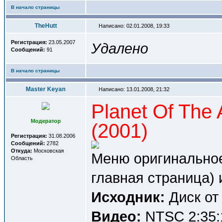
В начало страницы
TheHutt
Написано: 02.01.2008, 19:33
Регистрация:
23.05.2007
Удалено
Сообщений:
91
В начало страницы
Master Keyan
Написано: 13.01.2008, 21:32
Planet Of The
Модератор
(2001)
Регистрация:
31.08.2006
Сообщений:
2782
Откуда:
Московская
Меню оригинальное
Область
главная страница) 
Исходник:
Диск от
Видео:
NTSC 2:35:1