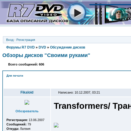
Вход
·
Регистрация
Форумы R7 DVD
»
DVD
»
Обсуждение дисков
Обзоры дисков "Своими руками"
Всего сообщений: 606
Для печати
Автор
Fikaloid
Написано: 10.12.2007, 03:21
Transformers/ Тр
Обозреватель
Регистрация:
13.06.2007
Сообщений:
79
Откуда:
Латвия