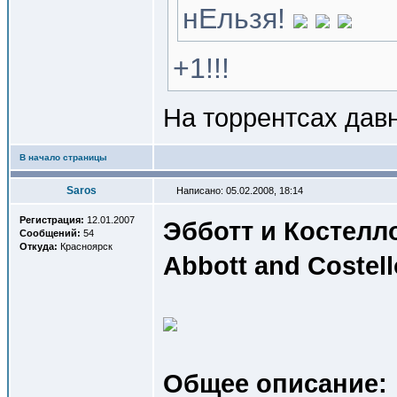
нЕльзя!
+1!!!
На торрентсах давн
В начало страницы
Saros
Написано: 05.02.2008, 18:14
Регистрация:
12.01.2007
Эбботт и Костелл
Сообщений:
54
Откуда:
Красноярск
Abbott and Costell
Общее описание: