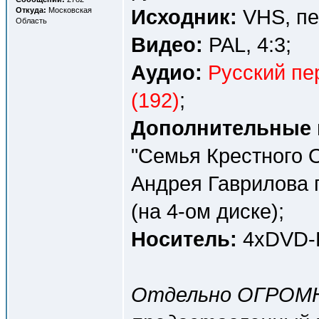
Исходник:
VHS, пе
Откуда:
Московская
Область
Видео:
PAL, 4:3;
Аудио:
Русский пе
(192)
;
Дополнительные 
"Семья Крестного О
Андрея Гаврилова 
(на 4-ом диске);
Носитель:
4хDVD-R
Отдельно ОГРОМ