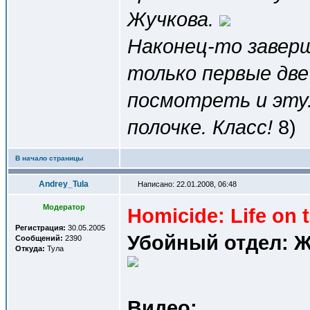
Жучкова.
Наконец-то завер
только первые две
посмотреть и эту
полочке. Класс!
8)
В начало страницы
Andrey_Tula
Написано: 22.01.2008, 06:48
Модератор
Homicide: Life on t
Регистрация:
30.05.2005
Убойный отдел: Ж
Сообщений:
2390
Откуда:
Тула
Видео: