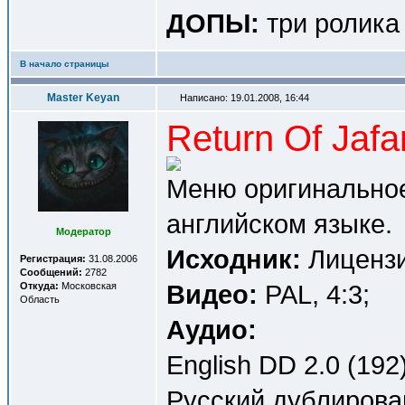
ДОПЫ:
три ролика
В начало страницы
Master Keyan
Написано: 19.01.2008, 16:44
Return Of Jaf
Меню оригинальное
английском языке.
Модератор
Исходник:
Лицензи
Регистрация:
31.08.2006
Сообщений:
2782
Видео:
PAL, 4:3;
Откуда:
Московская
Область
Аудио:
English DD 2.0 (192)
Русский дублирова