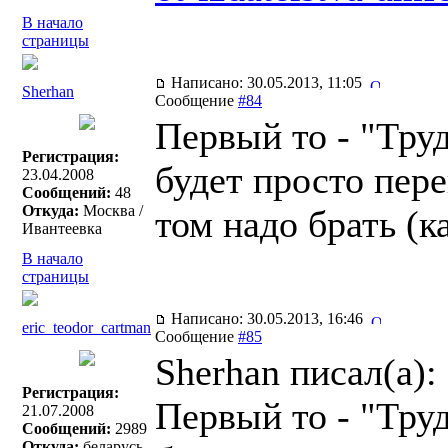
В начало
страницы
Написано: 30.05.2013, 11:05
Sherhan
Сообщение
#84
Первый то - "Тру
Регистрация:
будет просто пере
23.04.2008
Сообщений:
48
Откуда:
Москва /
том надо брать (к
Ивантеевка
В начало
страницы
Написано: 30.05.2013, 16:46
eric_teodor_cartman
Сообщение
#85
Sherhan писал(a):
Регистрация:
Первый то - "Тру
21.07.2008
Сообщений:
2989
Откуда:
беларусь