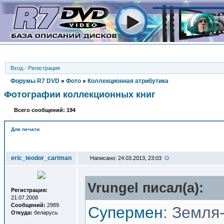
Вход
·
Регистрация
Форумы R7 DVD
»
Фото
»
Коллекционная атрибутика
Фотографии коллекционных книг
Всего сообщений: 194
Для печати
Автор
eric_teodor_cartman
Написано: 24.03.2013, 23:03
Vrungel писал(a):
Регистрация:
21.07.2008
Сообщений:
2989
Супермен
: Земля-
Откуда:
беларусь