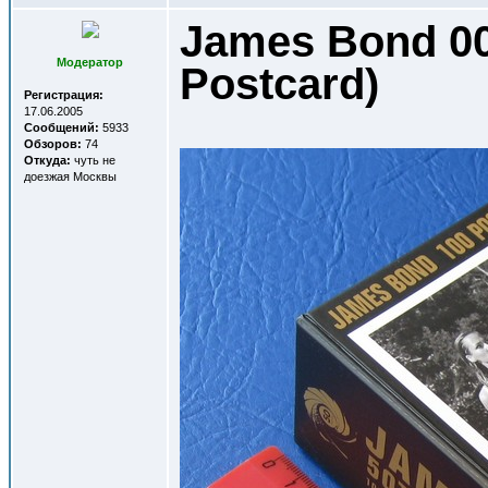
James Bond 00
Модератор
Postcard)
Регистрация:
17.06.2005
Сообщений:
5933
Обзоров:
74
Откуда:
чуть не
доезжая Москвы