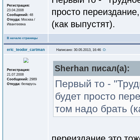
Регистрация:
просто переиздание, 
23.04.2008
Сообщений:
48
Откуда:
Москва /
(как выпустят).
Ивантеевка
В начало страницы
eric_teodor_cartman
Написано: 30.05.2013, 16:46
Sherhan писал(a):
Регистрация:
21.07.2008
Сообщений:
2989
Первый то - "Тру
Откуда:
беларусь
будет просто пере
том надо брать (к
переиздание это тож