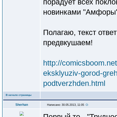
порадует всех покло
новинками "Амфоры"
Полагаю, текст отве
предвкушаем!
http://comicsboom.ne
eksklyuziv-gorod-greh
podtverzhden.html
В начало страницы
Sherhan
Написано: 30.05.2013, 11:05
Первый то - "Трудно