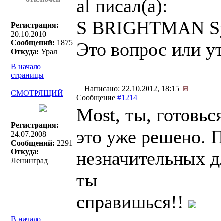
al писал(a):
S BRIGHTMAN Sym
Регистрация:
20.10.2010
Сообщений:
1875
Это вопрос или у
Откуда:
Урал
В начало
страницы
Написано: 22.10.2012, 18:15
СМОТРЯЩИЙ
Сообщение
#1214
Most, ты, готовьс
Регистрация:
это уже решено. П
24.07.2008
Сообщений:
2291
Откуда:
незначительных д
Ленинград
ты
справишься!!
В начало