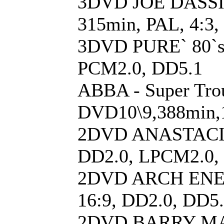
3DVD JOE DASSIN 
315min, PAL, 4:3
3DVD PURE` 80`s 
PCM2.0, DD5.1
ABBA - Super Tro
DVD10\9,388min,
2DVD ANASTACIA -
DD2.0, LPCM2.0, r
2DVD ARCH ENEMY 
16:9, DD2.0, DD5
2DVD BARRY MANIL