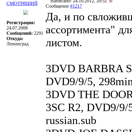
Написано: 24.10.2012, 20:52
СМОТРЯЩИЙ
Сообщение
#1217
Да, и по свложив
Регистрация:
ассортимента" для
24.07.2008
Сообщений:
2291
Откуда:
листом.
Ленинград
3DVD BARBRA STRE
DVD9/9/5, 298min,
3DVD THE DOORS -
3SC R2, DVD9/9/5
russian.sub