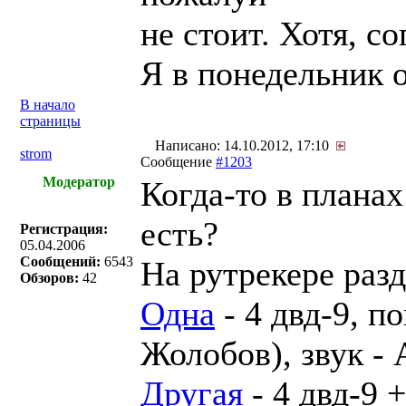
не стоит. Хотя, с
Я в понедельник 
В начало
страницы
Написано: 14.10.2012, 17:10
strom
Сообщение
#1203
Модератор
Когда-то в плана
есть?
Регистрация:
05.04.2006
Сообщений:
6543
На рутрекере раз
Обзоров:
42
Одна
- 4 двд-9, п
Жолобов), звук - 
Другая
- 4 двд-9 