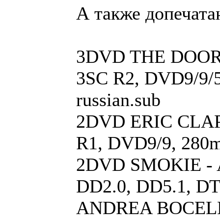
А также допечата
3DVD THE DOORS -
3SC R2, DVD9/9/5
russian.sub
2DVD ERIC CLAPTO
R1, DVD9/9, 280m
2DVD SMOKIE - Al
DD2.0, DD5.1, DT
ANDREA BOCELLI -