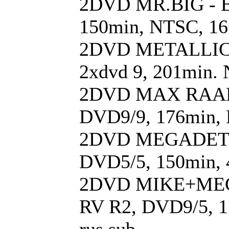
2DVD MR.BIG - Ba
150min, NTSC, 16
2DVD METALLICA -
2xdvd 9, 201min. N
2DVD MAX RAABE 
DVD9/9, 176min, 
2DVD MEGADETH - 
DVD5/5, 150min, 
2DVD MIKE+MECH
RV R2, DVD9/5, 1