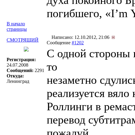
духа покойного Б
погибшего, «I’m 
В начало
страницы
Написано: 12.10.2012, 21:06
СМОТРЯЩИЙ
Сообщение
#1202
С одной стороны 
Регистрация:
то
24.07.2008
Сообщений:
2291
Откуда:
незаметно сдулис
Ленинград
реализуется вяло 
Роллинги в ремаст
перевод субтитра
пожалуй