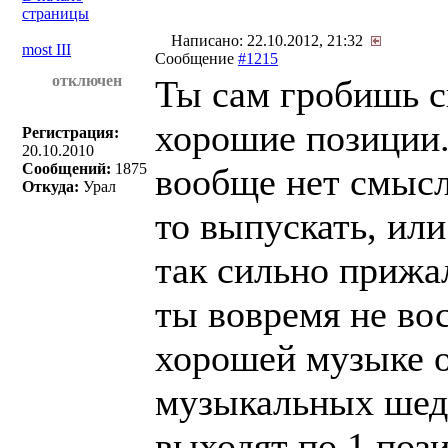
страницы
Написано: 22.10.2012, 21:32
most III
Сообщение
#1215
отключен
Ты сам гробишь с
хорошие позиции.
Регистрация:
20.10.2010
Сообщений:
1875
вообще нет смысл
Откуда:
Урал
то выпускать, или
так сильно прижа
ты вовремя не во
хорошей музыке о
музыкальных шеде
выходят по 1 пози