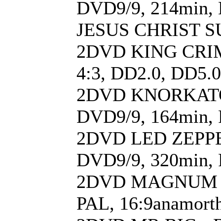
DVD9/9, 214min, 
JESUS CHRIST SU
2DVD KING CRIMS
4:3, DD2.0, DD5.0
2DVD KNORKATOR 
DVD9/9, 164min, 
2DVD LED ZEPPEL
DVD9/9, 320min, P
2DVD MAGNUM - Li
PAL, 16:9anamort