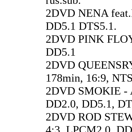
rus.sub.
2DVD NENA feat.N
DD5.1 DTS5.1.
2DVD PINK FLOYD 
DD5.1
2DVD QUEENSRYCH
178min, 16:9, NTS
2DVD SMOKIE - Al
DD2.0, DD5.1, DT
2DVD ROD STEWART
4:3, LPCM2.0, DD