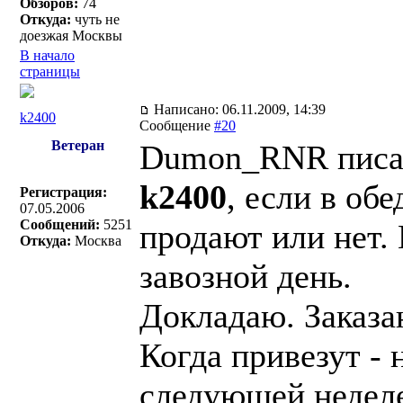
Обзоров:
74
Откуда:
чуть не
доезжая Москвы
В начало
страницы
Написано: 06.11.2009, 14:39
k2400
Сообщение
#20
Ветеран
Dumon_RNR писал
k2400
, если в об
Регистрация:
07.05.2006
Сообщений:
5251
продают или нет. 
Откуда:
Москва
завозной день.
Докладаю. Заказа
Когда привезут - 
следующей неделе