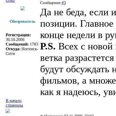
Goltz
Сообщение
#3
Да не беда, если 
позиции. Главное 
Обозреватель
конце недели в р
Регистрация:
30.10.2006
P.S.
Всех с новой
Сообщений:
1783
Откуда:
Ногинск-
Сити
ветка разрастется
будут обсуждать н
фильмов, а множе
как я надеюсь, ув
В начало
страницы