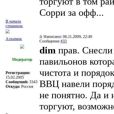
торгуют в том ра
Сорри за офф...
В начало
страницы
Написано: 06.11.2009, 22:49
Алхимик
Сообщение
#33
dim
прав. Снесли
павильонов котор
Модератор
чистота и порядок
Регистрация:
15.02.2005
ВВЦ навели поряд
Сообщений:
3343
Откуда:
Россия
не понятно. Да и 
торгуют, возможн