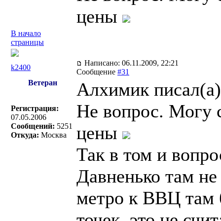
цены
В начало
страницы
Написано: 06.11.2009, 22:21
k2400
Сообщение
#31
Ветеран
Алхимик писал(a)
Не вопрос. Могу 
Регистрация:
07.05.2006
Сообщений:
5251
цены
Откуда:
Москва
Так в том и вопрос
Давненько там не
метро к ВВЦ там 
точек, это не счи