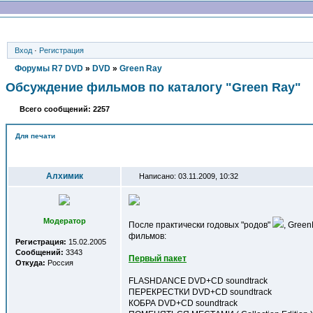
Вход
·
Регистрация
Форумы R7 DVD
»
DVD
»
Green Ray
Обсуждение фильмов по каталогу "Green Ray"
Всего сообщений: 2257
Для печати
Автор
Алхимик
Написано: 03.11.2009, 10:32
Модератор
После практически годовых "родов"
, Gree
фильмов:
Регистрация:
15.02.2005
Сообщений:
3343
Первый пакет
Откуда:
Россия
FLASHDANCE DVD+CD soundtrack
ПЕРЕКРЕСТКИ DVD+CD soundtrack
КОБРА DVD+CD soundtrack