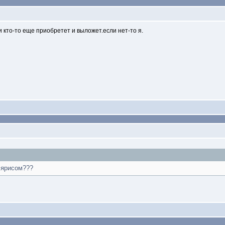
 кто-то еще приобретет и выложет.если нет-то я.
лярисом???