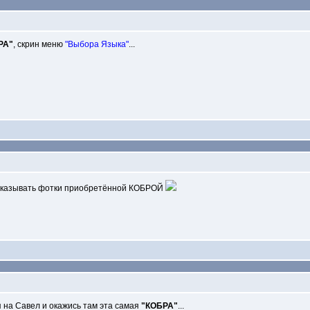
РА"
, скрин меню
"Выбора Языка"
...
 показывать фотки приобретённой КОБРОЙ
 я на Савел и окажись там эта самая
"КОБРА"
...