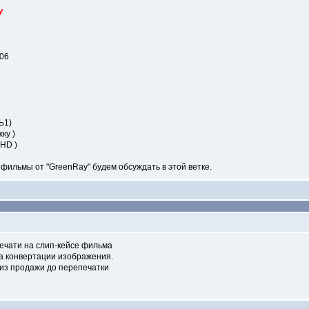
У
06
Ь1)
ку )
HD )
фильмы от "GreenRay" будем обсуждать в этой ветке.
ечати на слип-кейсе фильма
ка конвертации изображения.
 из продажи до перепечатки