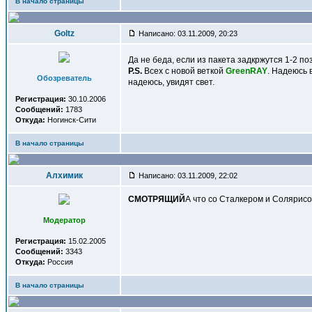
В начало страницы
Goltz
Написано: 03.11.2009, 20:23
Да не беда, если из пакета задкржутся 1-2 п
P.S.
Всех с новой веткой
GreenRAY
. Надеюсь 
Обозреватель
надеюсь, увидят свет.
Регистрация:
30.10.2006
Сообщений:
1783
Откуда:
Ногинск-Сити
В начало страницы
Алхимик
Написано: 03.11.2009, 22:02
СМОТРЯЩИЙ
А что со Сталкером и Солярис
Модератор
Регистрация:
15.02.2005
Сообщений:
3343
Откуда:
Россия
В начало страницы