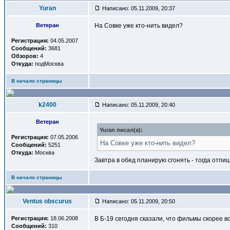
Yuran
Написано: 05.11.2009, 20:37
Ветеран
На Совке уже кто-нить видел?
Регистрация:
04.05.2007
Сообщений:
3681
Обзоров:
4
Откуда:
подМосква
В начало страницы
k2400
Написано: 05.11.2009, 20:40
Ветеран
Yuran писал(a):
Регистрация:
07.05.2006
На Совке уже кто-нить видел?
Сообщений:
5251
Откуда:
Москва
Завтра в обед планирую сгонять - тогда отпиш
В начало страницы
Ventus obscurus
Написано: 05.11.2009, 20:50
Регистрация:
18.06.2008
В Б-19 сегодня сказали, что фильмы скорее в
Сообщений:
310