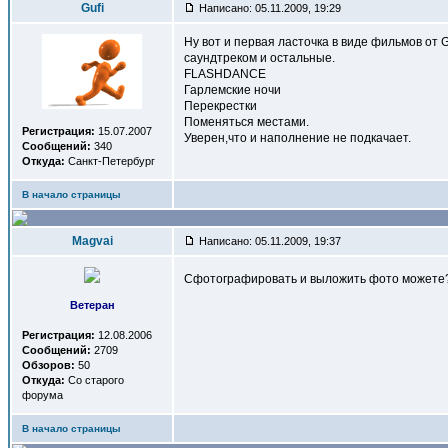
Gufi
Написано: 05.11.2009, 19:29
Ну вот и первая ласточка в виде фильмов от
саундтреком и остальные.
FLASHDANCE
Гарлемские ночи
Перекрестки
Поменяться местами.
Регистрация:
15.07.2007
Уверен,что и наполнение не подкачает.
Сообщений:
340
Откуда:
Санкт-Петербург
В начало страницы
Magvai
Написано: 05.11.2009, 19:37
Сфотографировать и выложить фото может
Ветеран
Регистрация:
12.08.2006
Сообщений:
2709
Обзоров:
50
Откуда:
Со старого
форума
В начало страницы