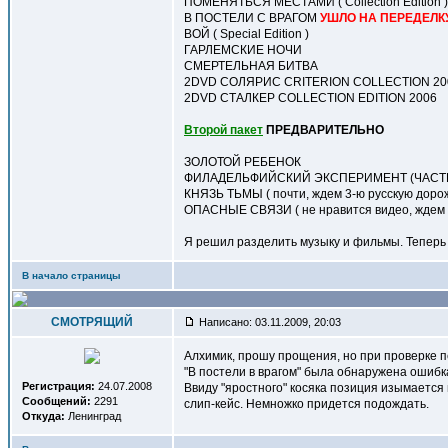
ПОМЕНЯТЬСЯ МЕСТАМИ ( Collection Edition )
В ПОСТЕЛИ С ВРАГОМ
УШЛО НА ПЕРЕДЕЛК
ВОЙ ( Special Edition )
ГАРЛЕМСКИЕ НОЧИ
СМЕРТЕЛЬНАЯ БИТВА
2DVD СОЛЯРИС CRITERION COLLECTION 20
2DVD СТАЛКЕР COLLECTION EDITION 2006
Второй пакет
ПРЕДВАРИТЕЛЬНО
ЗОЛОТОЙ РЕБЕНОК
ФИЛАДЕЛЬФИЙСКИЙ ЭКСПЕРИМЕНТ (ЧАСТ
КНЯЗЬ ТЬМЫ ( почти, ждем 3-ю русскую дорож
ОПАСНЫЕ СВЯЗИ ( не нравится видео, ждем 
Я решил разделить музыку и фильмы. Теперь 
В начало страницы
СМОТРЯЩИЙ
Написано: 03.11.2009, 20:03
Алхимик, прошу прощения, но при проверке п
"В постели в врагом" была обнаружена ошиб
Регистрация:
24.07.2008
Ввиду "яростного" косяка позиция изымается
Сообщений:
2291
слип-кейс. Немножко придется подождать.
Откуда:
Ленинград