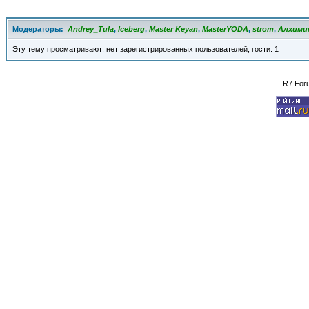
Модераторы:
Andrey_Tula
,
Iceberg
,
Master Keyan
,
MasterYODA
,
strom
,
Алхими
Эту тему просматривают: нет зарегистрированных пользователей, гости: 1
R7 For