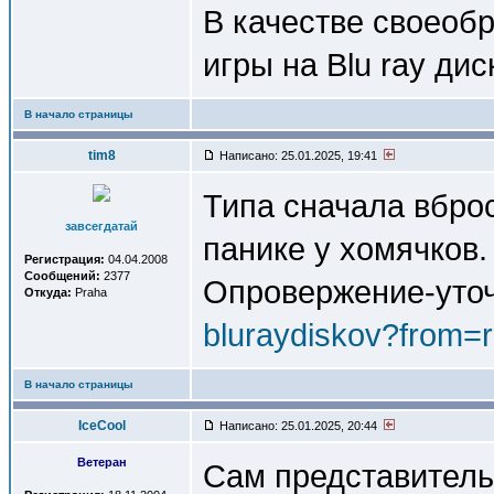
В качестве своеобр
игры на Blu ray ди
В начало страницы
tim8
Написано: 25.01.2025, 19:41
Типа сначала вброс
завсегдатай
панике у хомячков.
Регистрация:
04.04.2008
Сообщений:
2377
Опровержение-уто
Откуда:
Praha
bluraydiskov?from=
В начало страницы
IceCool
Написано: 25.01.2025, 20:44
Ветеран
Сам представитель 