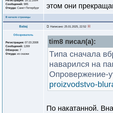
Регистрация:
18.11.2004
этом они прекраща
Сообщений:
985
Откуда:
Санкт-Петербург
В начало страницы
Babaj
Написано: 25.01.2025, 22:52
Обозреватель
tim8 писал(a):
Регистрация:
07.03.2008
Сообщений:
1269
Обзоров:
7
Типа сначала вб
Откуда:
из сказки
наварился на па
Опровержение-у
proizvodstvo-blu
По накатанной. Вна