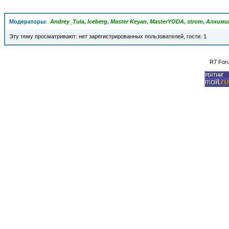
Модераторы:
Andrey_Tula
,
Iceberg
,
Master Keyan
,
MasterYODA
,
strom
,
Алхими
Эту тему просматривают: нет зарегистрированных пользователей, гости: 1
R7 For