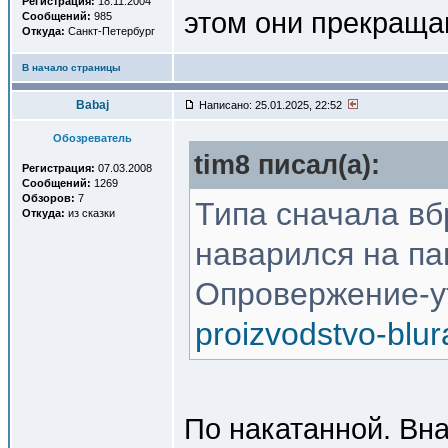
Регистрация:
18.11.2004
этом они прекраща
Сообщений:
985
Откуда:
Санкт-Петербург
В начало страницы
Babaj
Написано: 25.01.2025, 22:52
Обозреватель
tim8 писал(a):
Регистрация:
07.03.2008
Сообщений:
1269
Обзоров:
7
Типа сначала вб
Откуда:
из сказки
наварился на па
Опровержение-у
proizvodstvo-blu
По накатанной. Вна