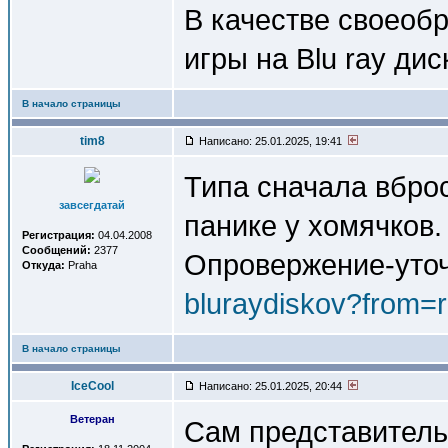
В качестве своеобр
игры на Blu ray ди
В начало страницы
tim8
Написано: 25.01.2025, 19:41
Типа сначала вброс
завсегдатай
панике у хомячков.
Регистрация:
04.04.2008
Сообщений:
2377
Опровержение-уто
Откуда:
Praha
bluraydiskov?from=
В начало страницы
IceCool
Написано: 25.01.2025, 20:44
Ветеран
Сам представитель 