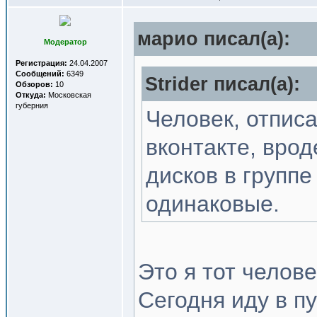
марио писал(a):
Модератор
Регистрация:
24.04.2007
Сообщений:
6349
Strider писал(a):
Обзоров:
10
Откуда:
Московская
губерния
Человек, отпис
вконтакте, врод
дисков в группе
одинаковые.
Это я тот челове
Сегодня иду в пу