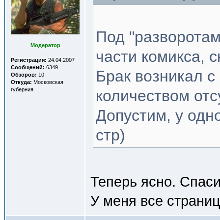
Под "разворотам
Модератор
части комикса, с
Регистрация:
24.04.2007
Сообщений:
6349
Брак возникал с
Обзоров:
10
Откуда:
Московская
губерния
количеством отс
Допустим, у одно
стр)
Теперь ясно. Спаси
У меня все страниц