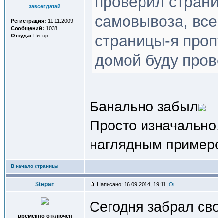
проверил страни
завсегдатай
самовывоза, все 
Регистрация:
11.11.2009
Сообщений:
1038
страницы-я пропу
Откуда:
Питер
домой буду пров
Банально забыл
Просто изначально,
наглядным примеро
В начало страницы
Stepan
Написано: 16.09.2014, 19:11
Сегодня забрал сво
временно отключен