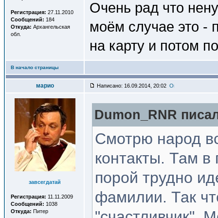
Очень рад что нену
Регистрация:
27.11.2010
Сообщений:
184
моём случае это - п
Откуда:
Архангельская
обл.
на карту и потом по
В начало страницы
марио
Написано: 16.09.2014, 20:02
Dumon_RNR писал(
Смотрю народ вс
контакты. Там в
порой трудно ид
завсегдатай
фамилии. Так чт
Регистрация:
11.11.2009
Сообщений:
1038
"счастливчик". 
Откуда:
Питер