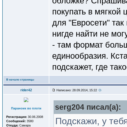
обложке? Спрашива
покупать в мягкой
для "Евросети" так
нигде найти не могу
- там формат больш
единообразия. Кст
подскажет, где так
В начало страницы
rider42
Написано: 28.09.2014, 15:22
serg204 писал(a):
Параноик во плоти
Регистрация:
30.06.2008
Подскажи, у теб
Сообщений:
3580
Откуда:
Самара