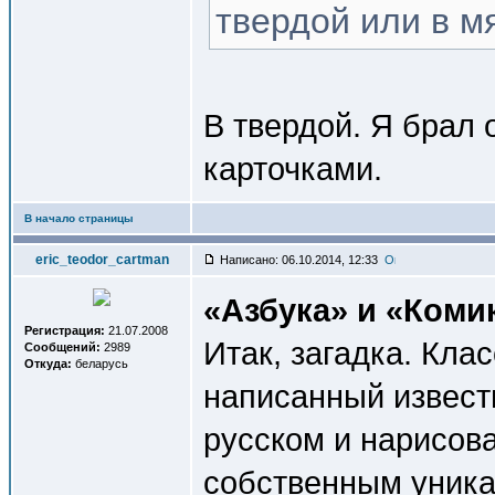
твердой или в м
В твердой. Я брал
карточками.
В начало страницы
eric_teodor_cartman
Написано: 06.10.2014, 12:33
«Азбука» и «Коми
Регистрация:
21.07.2008
Итак, загадка. Кла
Сообщений:
2989
Откуда:
беларусь
написанный извест
русском и нарисов
собственным уник