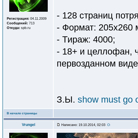
- 128 страниц пот
Регистрация:
04.11.2009
Сообщений:
713
- Формат: 205х260 
Откуда:
spb.ru
- Тираж: 4000;
- 18+ и целлофан, ч
первозданном виде
З.Ы.
show must go 
В начало страницы
Vrungel
Написано: 19.10.2014, 02:03