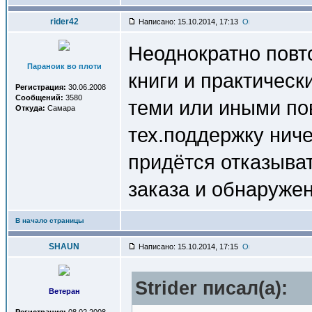
rider42
Написано: 15.10.2014, 17:13
Неоднократно повт
Параноик во плоти
книги и практическ
Регистрация:
30.06.2008
Сообщений:
3580
теми или иными по
Откуда:
Самара
тех.поддержку нич
придётся отказыват
заказа и обнаружен
В начало страницы
SHAUN
Написано: 15.10.2014, 17:15
Strider писал(a):
Ветеран