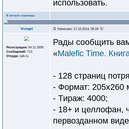
использовать.
В начало страницы
Vrungel
Написано: 17.10.2014, 00:29
Рады сообщить вам
Регистрация:
04.11.2009
«
Malefic Time. Книг
Сообщений:
713
Откуда:
spb.ru
- 128 страниц пот
- Формат: 205х260 
- Тираж: 4000;
- 18+ и целлофан, ч
первозданном виде