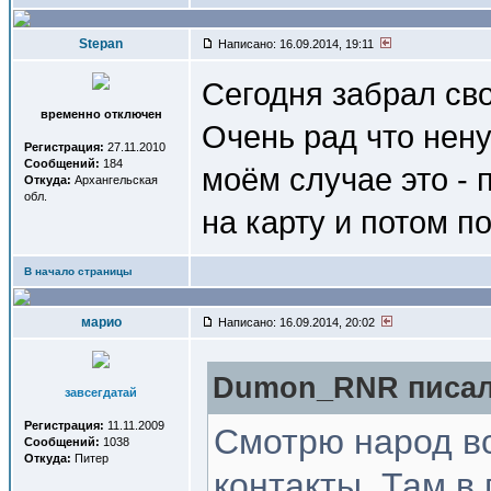
Stepan
Написано: 16.09.2014, 19:11
Сегодня забрал сво
временно отключен
Очень рад что нену
Регистрация:
27.11.2010
Сообщений:
184
моём случае это - п
Откуда:
Архангельская
обл.
на карту и потом по
В начало страницы
марио
Написано: 16.09.2014, 20:02
Dumon_RNR писал(
завсегдатай
Регистрация:
11.11.2009
Смотрю народ вс
Сообщений:
1038
Откуда:
Питер
контакты. Там в