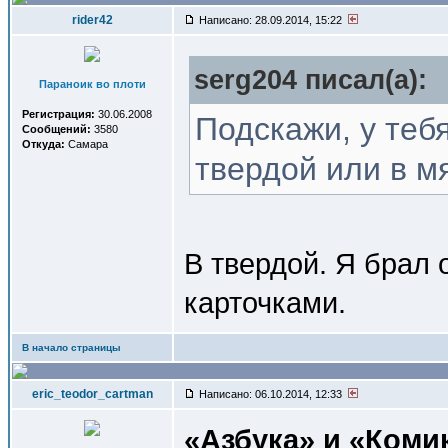
rider42
Написано: 28.09.2014, 15:22
serg204 писал(a):
Параноик во плоти
Регистрация:
30.06.2008
Подскажи, у теб
Сообщений:
3580
Откуда:
Самара
твердой или в м
В твердой. Я брал
карточками.
В начало страницы
eric_teodor_cartman
Написано: 06.10.2014, 12:33
«Азбука» и «Коми