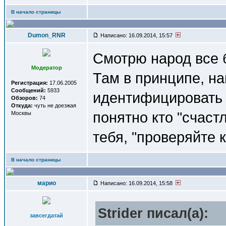
В начало страницы
Dumon_RNR
Написано: 16.09.2014, 15:57
Смотрю народ все б
Модератор
Там в принципе, на
Регистрация:
17.06.2005
Сообщений:
5933
идентифицировать 
Обзоров:
74
Откуда:
чуть не доезжая
понятно кто "счас
Москвы
тебя, "проверяйте к
В начало страницы
марио
Написано: 16.09.2014, 15:58
Strider писал(a):
завсегдатай