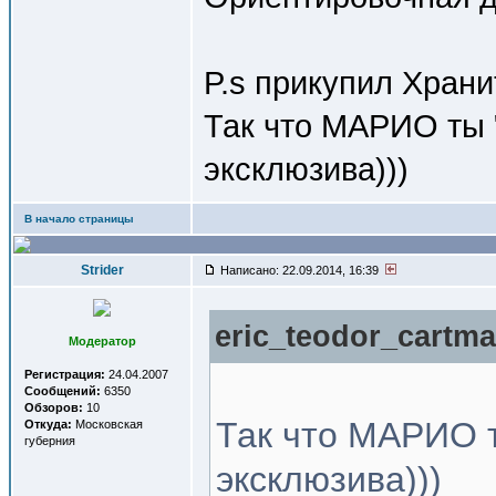
P.s прикупил Храни
Так что МАРИО ты 
эксклюзива)))
В начало страницы
Strider
Написано: 22.09.2014, 16:39
eric_teodor_cartma
Модератор
Регистрация:
24.04.2007
Сообщений:
6350
Обзоров:
10
Так что МАРИО т
Откуда:
Московская
губерния
эксклюзива)))