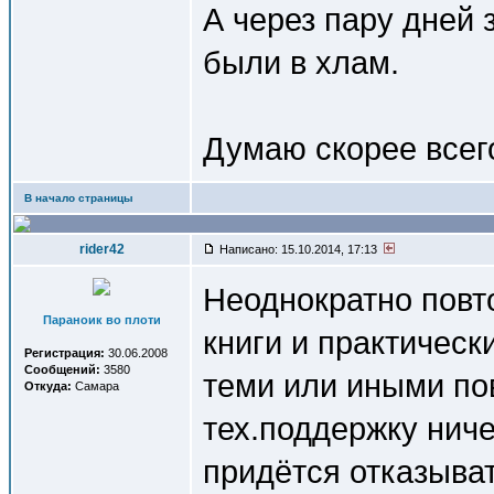
А через пару дней 
были в хлам.
Думаю скорее всег
В начало страницы
rider42
Написано: 15.10.2014, 17:13
Неоднократно повт
Параноик во плоти
книги и практическ
Регистрация:
30.06.2008
Сообщений:
3580
теми или иными по
Откуда:
Самара
тех.поддержку нич
придётся отказыват