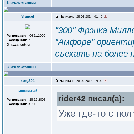
В начало страницы
Vrungel
Написано: 28.09.2014, 01:48
"300" Фрэнка Милл
Регистрация:
04.11.2009
"Амфоре" ориенти
Сообщений:
713
Откуда:
spb.ru
съехать на более п
В начало страницы
serg204
Написано: 28.09.2014, 14:00
завсегдатай
rider42 писал(a):
Регистрация:
18.12.2006
Сообщений:
3787
Уже где-то с полм