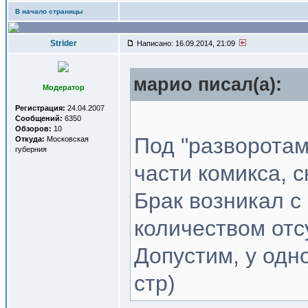
В начало страницы
Strider
Написано: 16.09.2014, 21:09
марио писал(a):
Модератор
Регистрация:
24.04.2007
Сообщений:
6350
Обзоров:
10
Под "разворотам
Откуда:
Московская
губерния
части комикса, с
Брак возникал с
количеством отс
Допустим, у одно
стр)