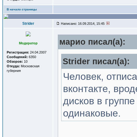
В начало страницы
Strider
Написано: 16.09.2014, 15:45
марио писал(a):
Модератор
Регистрация:
24.04.2007
Сообщений:
6350
Strider писал(a):
Обзоров:
10
Откуда:
Московская
губерния
Человек, отпис
вконтакте, врод
дисков в группе
одинаковые.