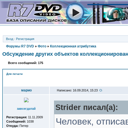
Вход
·
Регистрация
Форумы R7 DVD
»
Фото
»
Коллекционная атрибутика
Обсуждение других объектов коллекционирова
Всего сообщений: 175
Для печати
Автор
марио
Написано: 16.09.2014, 15:23
Strider писал(a):
завсегдатай
Регистрация:
11.11.2009
Человек, отписа
Сообщений:
1038
Откуда:
Питер