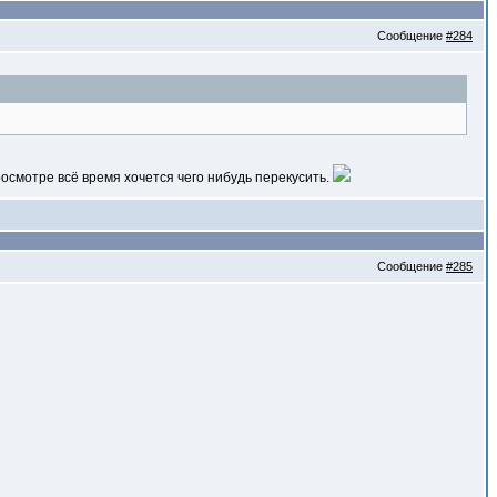
Сообщение
#284
росмотре всё время хочется чего нибудь перекусить.
Сообщение
#285