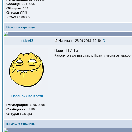
Сообщений:
5965
Обзоров:
144
Откуда:
СПб
ICQ#335380035
В начало страницы
rider42
Написано: 26.09.2013, 19:40
Пилот Щ.И.Т.а:
Какой-то тухлый старт. Практически от кажд
Параноик во плоти
Регистрация:
30.06.2008
Сообщений:
3580
Откуда:
Самара
В начало страницы