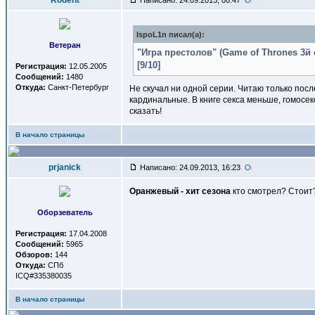
Rodent
Написано: 24.09.2013, 08:47
IspoL1n писал(a):
Ветеран
"Игра престолов" (Game of Thrones 3й 
[9/10]
Регистрация:
12.05.2005
Сообщений:
1480
Откуда:
Санкт-Петербург
Не скучал ни одной серии. Читаю только посл
кардинальные. В книге секса меньше, гомосек
сказать!
В начало страницы
prjanick
Написано: 24.09.2013, 16:23
Оранжевый - хит сезона
кто смотрел? Стоит
Оборзеватель
Регистрация:
17.04.2008
Сообщений:
5965
Обзоров:
144
Откуда:
СПб
ICQ#335380035
В начало страницы