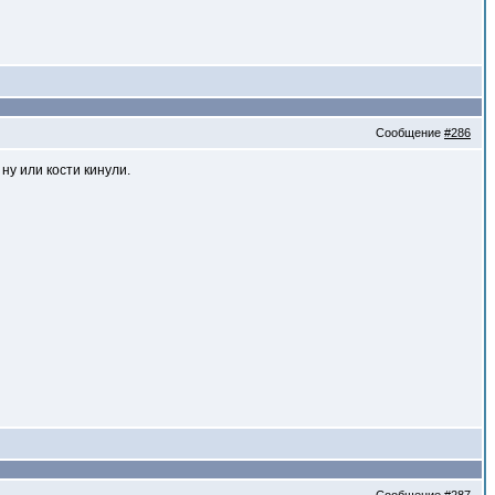
Сообщение
#286
у или кости кинули.