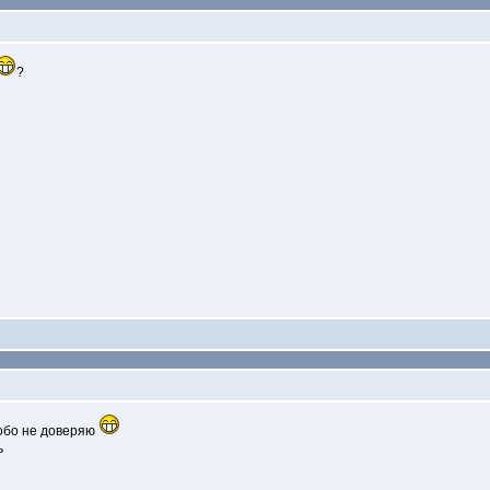
?
собо не доверяю
ь