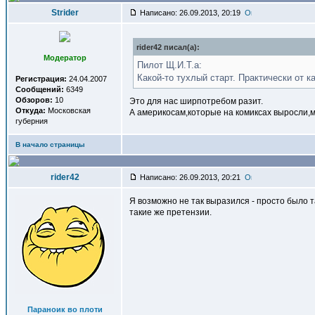
Strider
Написано: 26.09.2013, 20:19
rider42 писал(a):
Модератор
Пилот Щ.И.Т.а:
Какой-то тухлый старт. Практически от 
Регистрация:
24.04.2007
Сообщений:
6349
Обзоров:
10
Это для нас ширпотребом разит.
Откуда:
Московская
А америкосам,которые на комиксах выросли,м
губерния
В начало страницы
rider42
Написано: 26.09.2013, 20:21
Я возможно не так выразился - просто было 
такие же претензии.
Параноик во плоти