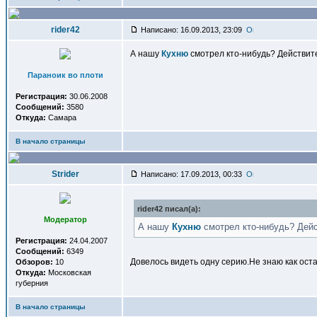
rider42
Написано: 16.09.2013, 23:09
А нашу
Кухню
смотрел кто-нибудь? Действит
Параноик во плоти
Регистрация:
30.06.2008
Сообщений:
3580
Откуда:
Самара
В начало страницы
Strider
Написано: 17.09.2013, 00:33
rider42 писал(a):
Модератор
А нашу
Кухню
смотрел кто-нибудь? Дей
Регистрация:
24.04.2007
Сообщений:
6349
Довелось видеть одну серию.Не знаю как ос
Обзоров:
10
Откуда:
Московская
губерния
В начало страницы