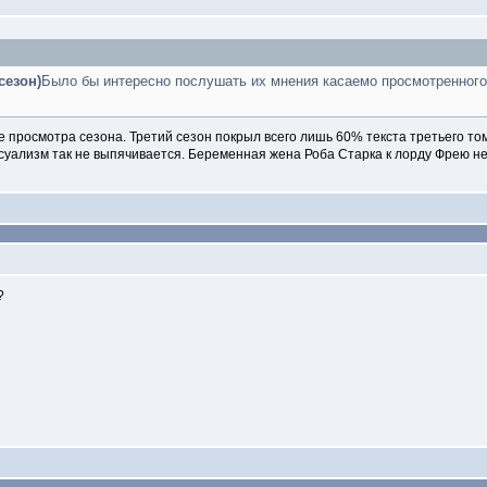
сезон)
Было бы интересно послушать их мнения касаемо просмотренного 
е просмотра сезона. Третий сезон покрыл всего лишь 60% текста третьего том
суализм так не выпячивается. Беременная жена Роба Старка к лорду Фрею не 
?