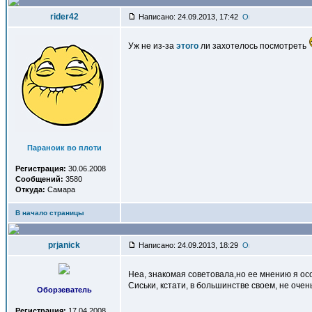
rider42
Написано: 24.09.2013, 17:42
Уж не из-за
этого
ли захотелось посмотреть
Параноик во плоти
Регистрация:
30.06.2008
Сообщений:
3580
Откуда:
Самара
В начало страницы
prjanick
Написано: 24.09.2013, 18:29
Неа, знакомая советовала,но ее мнению я о
Сиськи, кстати, в большинстве своем, не очен
Оборзеватель
Регистрация:
17.04.2008