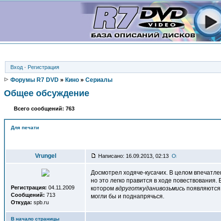
Вход
·
Регистрация
Форумы R7 DVD
»
Кино
»
Сериалы
Общее обсуждение
Всего сообщений: 763
Для печати
Автор
Vrungel
Написано: 16.09.2013, 02:13
Досмотрел ходяче-кусачих. В целом впечатле
но это легко правится в ходе повествования. 
Регистрация:
04.11.2009
котором
вдруготкуданивозьмись
появляются 
Сообщений:
713
могли бы и поднапрячься.
Откуда:
spb.ru
В начало страницы