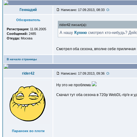
Геннадий
Написано: 17.09.2013, 08:33
Обозреватель
rider42 писал(a):
Регистрация:
11.06.2005
А нашу
Кухню
смотрел кто-нибудь? Дей
Сообщений:
2485
Откуда:
Москва
Смотрел оба сезона, вполне себе приличная к
В начало страницы
rider42
Написано: 17.09.2013, 09:36
Ну это не проблема
Скачал тут оба сезона в 720p WebDL-rip'е и у
Параноик во плоти