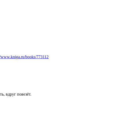
://www.kniga.ru/books/773112
ь, вдруг повезёт.