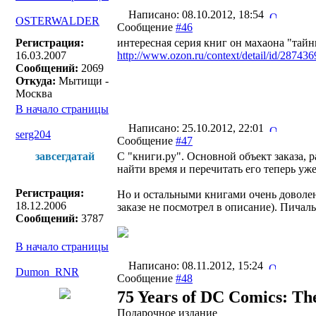
Написано: 08.10.2012, 18:54
OSTERWALDER
Сообщение
#46
Регистрация:
интересная серия книг он махаона "тайн
16.03.2007
http://www.ozon.ru/context/detail/id/287436
Сообщений:
2069
Откуда:
Мытищи -
Москва
В начало страницы
Написано: 25.10.2012, 22:01
serg204
Сообщение
#47
завсегдатай
С "книги.ру". Основной объект заказа, 
найти время и перечитать его теперь уж
Регистрация:
Но и остальными книгами очень доволен.
18.12.2006
заказе не посмотрел в описание). Пичальк
Сообщений:
3787
В начало страницы
Написано: 08.11.2012, 15:24
Dumon_RNR
Сообщение
#48
75 Years of DC Comics: T
Подарочное издание