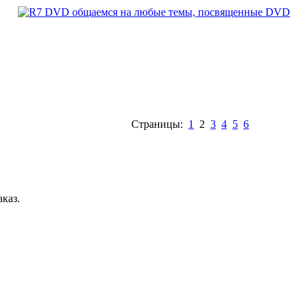
Страницы:
1
2
3
4
5
6
аказ.