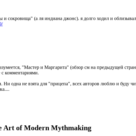
ы и сокровища" (а ля индиана джонс). я долго ходил и облизыва
9/
разумеется, "Мастер и Маргарита" (обзор см на предыдущей стра
е с комментариями.
 Ни одна не взята для "прицепа", всех авторов люблю и буду чи
а....
he Art of Modern Mythmaking