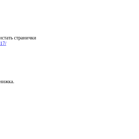
стать странички
117/
книжка.