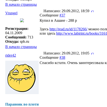
В начало страницы
Написано: 29.09.2012, 18:59
Vrungel
Сообщение
#37
Купил в Ашане - 288 р
Регистрация:
Здесь
http://read.ru/id/1178266/
можно поли
04.11.2009
или здесь
http://www.labirint.ru/books/316
Сообщений:
713
Откуда:
spb.ru
В начало страницы
Написано: 29.09.2012, 19:05
rider42
Сообщение
#38
Спасибо кстати. Очень заинтересовала 
Параноик во плоти