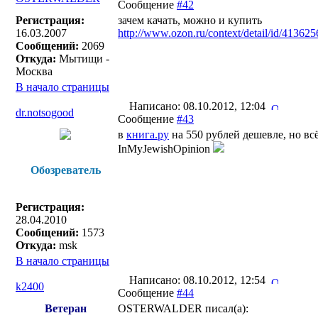
Сообщение
#42
Регистрация:
зачем качать, можно и купить
16.03.2007
http://www.ozon.ru/context/detail/id/413625
Сообщений:
2069
Откуда:
Мытищи -
Москва
В начало страницы
Написано: 08.10.2012, 12:04
dr.notsogood
Сообщение
#43
в
книга.ру
на 550 рублей дешевле, но всё
InMyJewishOpinion
Обозреватель
Регистрация:
28.04.2010
Сообщений:
1573
Откуда:
msk
В начало страницы
Написано: 08.10.2012, 12:54
k2400
Сообщение
#44
Ветеран
OSTERWALDER писал(a):