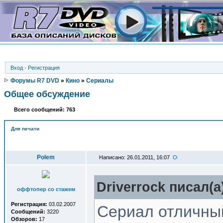
Вход
·
Регистрация
Форумы R7 DVD
»
Кино
»
Сериалы
Общее обсуждение
Всего сообщений: 763
Для печати
Автор
Polem
Написано: 26.01.2011, 16:07
Driverrock писал(a
оффтопер со стажем
Регистрация:
03.02.2007
Сериал отличны
Сообщений:
3220
Обзоров:
17