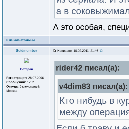
а в соковыжимал
А это особая, спе
В начало страницы
Goldmember
Написано: 10.02.2011, 21:46
rider42 писал(a):
Ветеран
Регистрация:
28.07.2006
Сообщений:
1792
v4dim83 писал(a):
Откуда:
Зеленоград &
Москва
Кто нибудь в кур
между операция
Если б траву и 