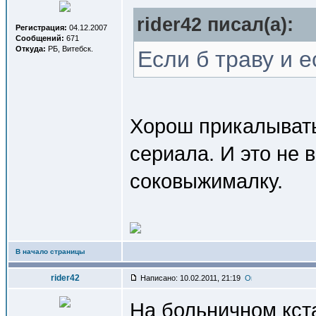
rider42 писал(a):
Регистрация:
04.12.2007
Сообщений:
671
Откуда:
РБ, Витебск.
Если б траву и 
Хорош прикалыватьс
сериала. И это не 
соковыжималку.
В начало страницы
rider42
Написано: 10.02.2011, 21:19
На больничном кст