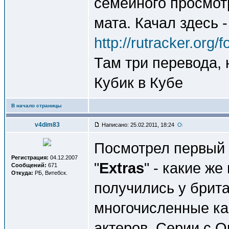
семейного просмотр
мата. Качал здесь -
http://rutracker.org
Там три перевода,
Кубик в Кубе
В начало страницы
v4dim83
Написано: 25.02.2011, 18:24
Посмотрел первый 
Регистрация:
04.12.2007
"
Extras
" - какие ж
Сообщений:
671
Откуда:
РБ, Витебск.
получились у брита
многочисленные ка
актеров. Серии с 