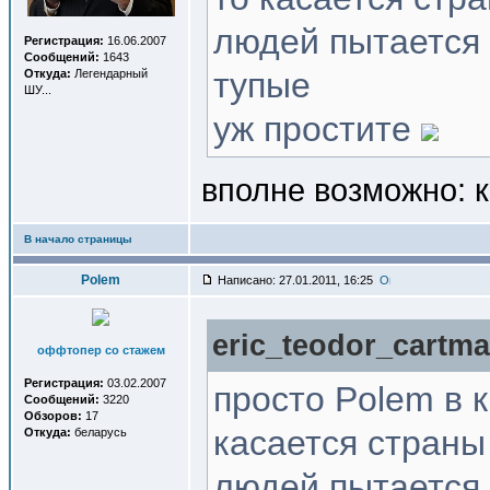
людей пытается у
Регистрация:
16.06.2007
Сообщений:
1643
тупые
Откуда:
Легендарный
ШУ...
уж простите
вполне возможно: к
В начало страницы
Polem
Написано: 27.01.2011, 16:25
eric_teodor_cartma
оффтопер со стажем
Регистрация:
03.02.2007
просто Polem в 
Сообщений:
3220
Обзоров:
17
касается страны
Откуда:
беларусь
людей пытается у