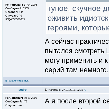
Регистрация:
17.04.2008
тупое, скучное 
Сообщений:
5965
Обзоров:
144
оживить идиотс
Откуда:
СПб
ICQ#335380035
героями, которы
А сейчас практичес
пытался смотреть 
могу применить и к
серий там немного.
В начало страницы
pedro
Написано: 27.01.2011, 17:15
Регистрация:
30.10.2009
А я после второй с
Сообщений:
473
Откуда:
Питер