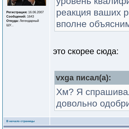
уровень квалифи
реакция ваших р
Регистрация:
16.06.2007
Сообщений:
1643
вполне объясни
Откуда:
Легендарный
ШУ...
это скорее сюда:
vxga писал(a):
Хм? Я спрашивал
довольно одобр
В начало страницы