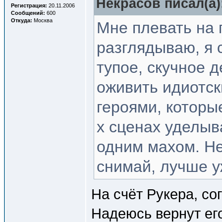
Некрасов писал(a)
Регистрация:
20.11.2006
Сообщений:
600
Откуда:
Москва
Мне плевать на 
разглядываю, я 
тупое, скучное 
оживить идиотс
героями, которы
х сценах уделыв
одним махом. Не
снимай, лучше у
На счёт Рукера, сог
Надеюсь вернут его 