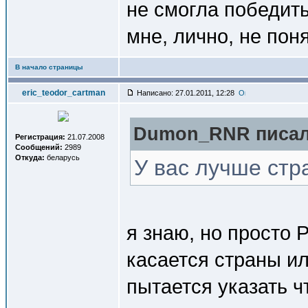
не смогла победит
мне, лично, не поня
В начало страницы
eric_teodor_cartman
Написано: 27.01.2011, 12:28
Dumon_RNR писал(
Регистрация:
21.07.2008
Сообщений:
2989
Откуда:
беларусь
У вас лучше ст
я знаю, но просто 
касается страны и
пытается указать ч