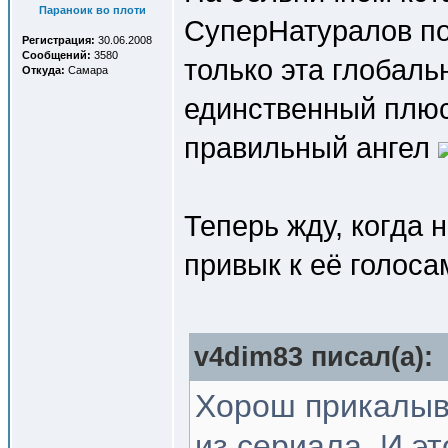
Параноик во плоти
СуперНатуралов пос
Регистрация:
30.06.2008
Сообщений:
3580
только эта глобаль
Откуда:
Самара
единственный плюс 
правильный ангел
Теперь жду, когда 
привык к её голоса
v4dim83 писал(a):
Хорош прикалыва
из сериала. И эт