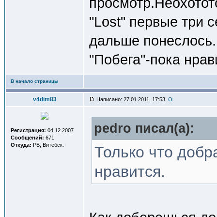
просмотр.Неохотото
"Lost" первые три 
дальше понеслось..
"Побега"-пока нрав
В начало страницы
v4dim83
Написано: 27.01.2011, 17:53
pedro писал(a):
Регистрация:
04.12.2007
Сообщений:
671
Откуда:
РБ, Витебск.
Только что добр
нравится.