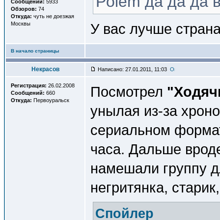
Polem да да да в
Сообщений:
5933
Обзоров:
74
Откуда:
чуть не доезжая
Москвы
У вас лучше стран
В начало страницы
Некрасов
Написано: 27.01.2011, 11:03
Регистрация:
26.02.2008
Посмотрел
"Ходяч
Сообщений:
660
Откуда:
Первоуральск
унылая из-за хроно
сериальном форма
часа. Дальше вроде
намешали группу дл
негритянка, старик,
Спойлер