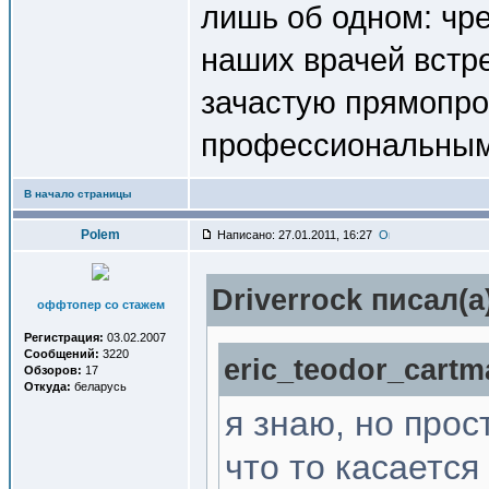
лишь об одном: чре
наших врачей встр
зачастую прямопро
профессиональным
В начало страницы
Polem
Написано: 27.01.2011, 16:27
Driverrock писал(a
оффтопер со стажем
Регистрация:
03.02.2007
Сообщений:
3220
eric_teodor_cartm
Обзоров:
17
Откуда:
беларусь
я знаю, но прос
что то касается