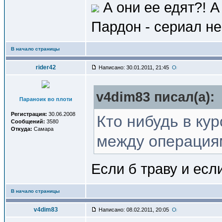
А они ее едят?! А
Пардон - сериал не
В начало страницы
rider42
Написано: 30.01.2011, 21:45
v4dim83 писал(a):
Параноик во плоти
Регистрация:
30.06.2008
Кто нибудь в курс
Сообщений:
3580
Откуда:
Самара
между операциям
Если б траву и есл
В начало страницы
v4dim83
Написано: 08.02.2011, 20:05