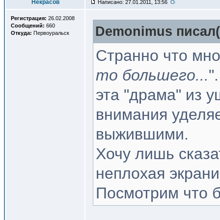
Некрасов
Написано: 27.01.2011, 13:56
Регистрация:
26.02.2008
Сообщений:
660
Demonimus писал(
Откуда:
Первоуральск
Странно что мно
то большего...
"
эта "драма" из у
внимания уделя
выжившими.
Хочу лишь сказа
неплохая экрани
Посмотрим что б