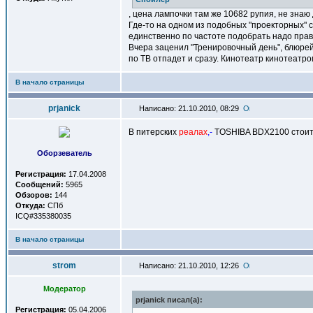
, цена лампочки там же 10682 рупия, не знаю 
Где-то на одном из подобных "проекторных" с
единственно по частоте подобрать надо прав
Вчера заценил "Тренировочный день", блюрей р
по ТВ отпадет и сразу. Кинотеатр кинотеатром
В начало страницы
prjanick
Написано: 21.10.2010, 08:29
В питерских
реалах
,-
TOSHIBA BDX2100 стоит 
Оборзеватель
Регистрация:
17.04.2008
Сообщений:
5965
Обзоров:
144
Откуда:
СПб
ICQ#335380035
В начало страницы
strom
Написано: 21.10.2010, 12:26
Модератор
prjanick писал(a):
Регистрация:
05.04.2006