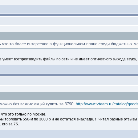
ть что-то более интересное в функциональном плане среди бюджетных м
 умеет воспроизводить файлы по сети и не имеет оптического выхода звука, 
 можно без всяких акций купить за 3790:
http://www.tvteam.ru/catalog/good
 что это только по Москве.
бы торговать 550-м по 3000 р и не остаться внакладе. Я читал разные отзывы 
 кто за 75.