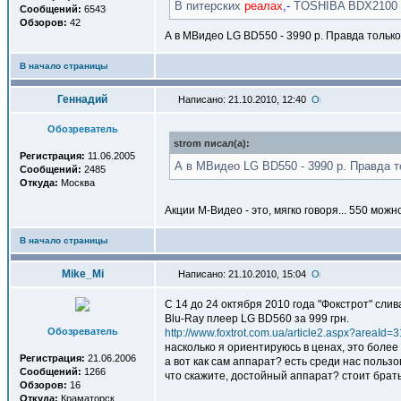
В питерских
реалах
,-
TOSHIBA BDX2100 с
Сообщений:
6543
Обзоров:
42
А в МВидео LG BD550 - 3990 р. Правда только
В начало страницы
Геннадий
Написано: 21.10.2010, 12:40
Обозреватель
strom писал(a):
Регистрация:
11.06.2005
А в МВидео LG BD550 - 3990 р. Правда т
Сообщений:
2485
Откуда:
Москва
Акции М-Видео - это, мягко говоря... 550 можн
В начало страницы
Mike_Mi
Написано: 21.10.2010, 15:04
С 14 до 24 октября 2010 года "Фокстрот" слив
Blu-Ray плеер LG BD560 за 999 грн.
Обозреватель
http://www.foxtrot.com.ua/article2.aspx?areaI
насколько я ориентируюсь в ценах, это боле
Регистрация:
21.06.2006
а вот как сам аппарат? есть среди нас польз
Сообщений:
1266
что скажите, достойный аппарат? стоит брат
Обзоров:
16
Откуда:
Краматорск