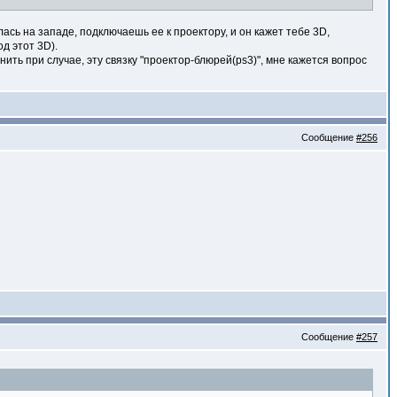
сь на западе, подключаешь ее к проектору, и он кажет тебе 3D,
д этот 3D).
нить при случае, эту связку "проектор-блюрей(ps3)", мне кажется вопрос
Сообщение
#256
Сообщение
#257