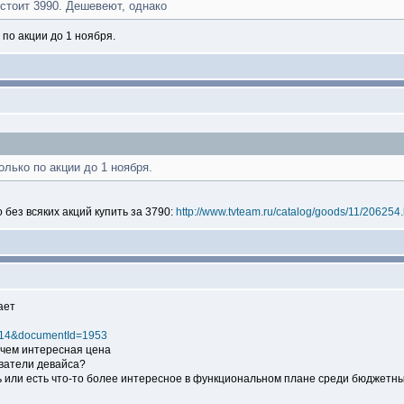
тоит 3990. Дешевеют, однако
 по акции до 1 ноября.
олько по акции до 1 ноября.
о без всяких акций купить за 3790:
http://www.tvteam.ru/catalog/goods/11/206254.
ает
d=314&documentId=1953
е чем интересная цена
ователи девайса?
ь или есть что-то более интересное в функциональном плане среди бюджетн