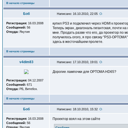
В начало страницы
Боб
Написано: 16.10.2010, 22:05
Регистрация:
16.03.2008
купил PS3 и подключил через HDMI к проектор
Сообщений:
56
Теперь экран, диагональ гигантская, почти на
Откуда:
Якутия
мне. Продать разве что его, да проектор по м
получилось огого, я про связку "PS3-OPTOMA"
здесь в жесточайшем пролете.
В начало страницы
v4dim83
Написано: 17.10.2010, 19:01
Дорогие лампочки для OPTOMA HD65?
Регистрация:
04.12.2007
Сообщений:
671
Откуда:
РБ, Витебск.
В начало страницы
Боб
Написано: 18.10.2010, 15:32
Регистрация:
16.03.2008
Проектор взял на этом сайте
Сообщений:
56
Откуда:
Якутия
Спойлер