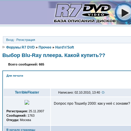
Вход
·
Регистрация
Форумы R7 DVD
»
Прочее
»
Hard'n'Soft
Выбор Blu-Ray плеера. Какой купить??
Всего сообщений: 665
Для печати
Автор
TerribleFloater
Написано: 02.10.2010, 13:40
Dопрос про Тошибу 2000: как у неё с зонами
Регистрация:
25.11.2007
Сообщений:
1763
Откуда:
Москва
В начало страницы