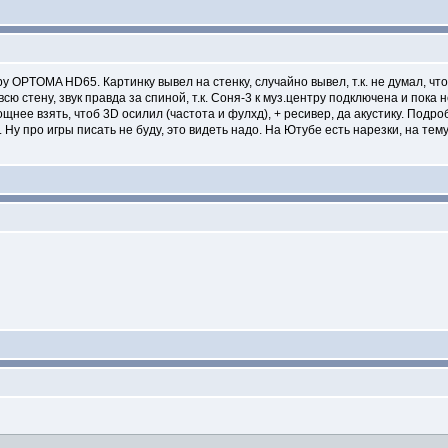
у OPTOMA HD65. Картинку вывел на стенку, случайно вывел, т.к. не думал, чт
 всю стену, звук правда за спиной, т.к. Соня-3 к муз.центру подключена и пока
ощнее взять, чтоб 3D осилил (частота и фулхд), + ресивер, да акустику. Подро
. Ну про игры писать не буду, это видеть надо. На Ютубе есть нарезки, на те