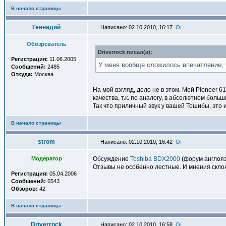
В начало страницы
Геннадий
Написано: 02.10.2010, 16:17
Обозреватель
Driverrock писал(a):
Регистрация:
11.06.2005
У меня вообще сложилось впечатление, ч
Сообщений:
2485
Откуда:
Москва
На мой взгляд, дело не в этом. Мой Pioneer 
качества, т.к. по аналогу, в абсолютном бол
Так что приличный звук у вашей Тошибы, это
В начало страницы
strom
Написано: 02.10.2010, 16:42
Модератор
Обсуждение
Toshiba BDX2000
(форум англоя
Отзывы не особенно лестные. И мнения склон
Регистрация:
05.04.2006
Сообщений:
6543
Обзоров:
42
В начало страницы
Driverrock
Написано: 02.10.2010, 16:58