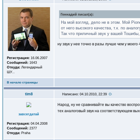
Геннадий писал(a):
На мой взгляд, дело не в этом. Мой Pio
от него высокого качества, т.к. по ана
Так что приличный звук у вашей Тошибы,
ну звук у нее точно в разы лучше чем у моего 
Регистрация:
16.06.2007
Сообщений:
1643
Откуда:
Легендарный
ШУ...
В начало страницы
tim8
Написано: 04.10.2010, 22:39
Народ, ну не сравнивайте вы качество воспр
тех аналоговый звук на соответствующем выхо
завсегдатай
Регистрация:
04.04.2008
Сообщений:
2377
Откуда:
Praha