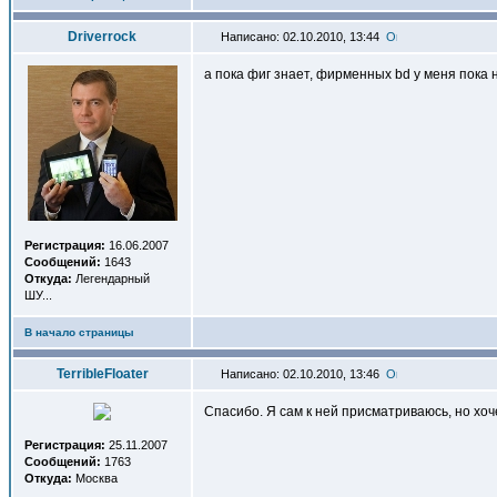
Driverrock
Написано: 02.10.2010, 13:44
а пока фиг знает, фирменных bd у меня пока 
Регистрация:
16.06.2007
Сообщений:
1643
Откуда:
Легендарный
ШУ...
В начало страницы
TerribleFloater
Написано: 02.10.2010, 13:46
Спасибо. Я сам к ней присматриваюсь, но хоч
Регистрация:
25.11.2007
Сообщений:
1763
Откуда:
Москва