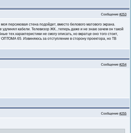
Сообщение
#253
о моя персиковая стена подойдет, вместо белового матового экрана.
 не удлинял кабели. Телевизор ЖК...теперь даже и не знаю зачем он такой
бные тех.характеристики не смогу описать, но вкратце оно того стоит,
му ОПТОМА 65. Извиняюсь за отступление в сторону проектора, но ТВ
Сообщение
#254
Сообщение
#255