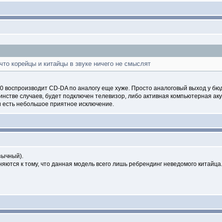
то корейцы и китайцы в звуке ничего не смыслят
610 воспроизводит CD-DA по аналогу еще хуже. Просто аналоговый выход у бю
ьшинстве случаев, будет подключен телевизор, либо активная компьютерная аку
 и есть небольшое приятное исключение.
зычный).
яются к тому, что данная модель всего лишь ребрендинг неведомого китайца