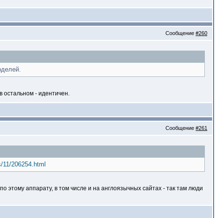
Сообщение
#260
оделей.
в остальном - идентичен.
Сообщение
#261
s/11/206254.html
по этому аппарату, в том числе и на англоязычных сайтах - так там люди