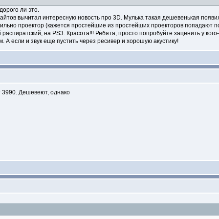
дорого ли это.
айтов вычитал интересную новость про 3D. Мулька такая дешевенькая появила
ильно проектор (кажется простейшие из простейших проекторов попадают по
аспиратский, на PS3. Красота!!! Ребята, просто попробуйте заценить у кого-
. А если и звук еще пустить через ресивер и хорошую акустику!
3990. Дешевеют, однако