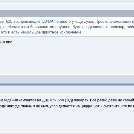
neer 610 воспроизводит CD-DA по аналогу еще хуже. Просто аналоговый 
логу, в абсолютном большинстве случаев, будет подключен телевизор, либ
 это и есть небольшое приятное исключение.
410 пио
оизведения компактов на ДВД или блю ( ХД) плеерах. Всё равно даже не самы
де никогда главным не был, упор делается на цифру. Вот и смотрите, что по