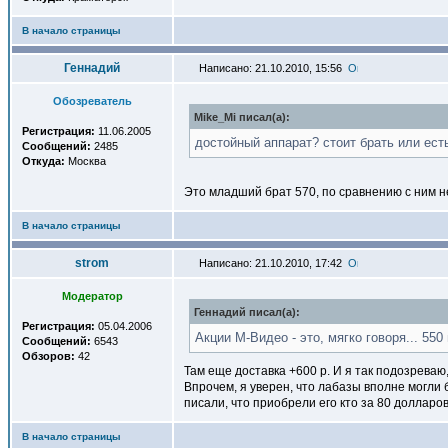
В начало страницы
Геннадий
Написано: 21.10.2010, 15:56
Обозреватель
Mike_Mi писал(a):
Регистрация:
11.06.2005
достойный аппарат? стоит брать или ес
Сообщений:
2485
Откуда:
Москва
Это младший брат 570, по сравнению с ним не
В начало страницы
strom
Написано: 21.10.2010, 17:42
Модератор
Геннадий писал(a):
Регистрация:
05.04.2006
Акции М-Видео - это, мягко говоря... 550
Сообщений:
6543
Обзоров:
42
Там еще доставка +600 р. И я так подозреваю,
Впрочем, я уверен, что лабазы вполне могли 
писали, что приобрели его кто за 80 долларов,
В начало страницы