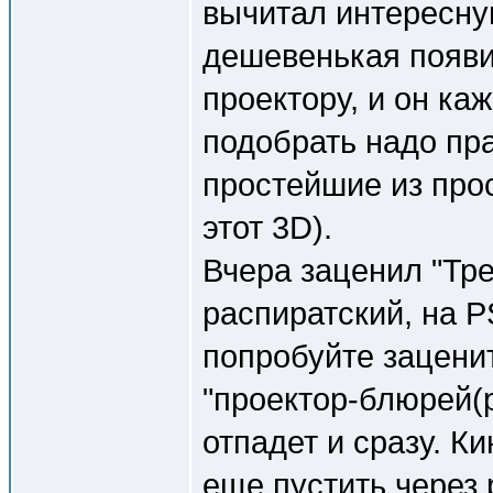
вычитал интересну
дешевенькая появи
проектору, и он ка
подобрать надо пр
простейшие из про
этот 3D).
Вчера заценил "Тр
распиратский, на PS
попробуйте заценит
"проектор-блюрей(p
отпадет и сразу. Ки
еще пустить через 