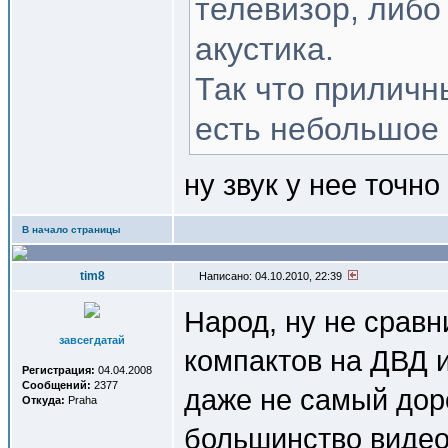
телевизор, либо
акустика.
Так что приличн
есть небольшое 
ну звук у нее точн
В начало страницы
tim8
Написано: 04.10.2010, 22:39
Народ, ну не срав
завсегдатай
компактов на ДВД и
Регистрация:
04.04.2008
Сообщений:
2377
даже не самый дор
Откуда:
Praha
большинство видео