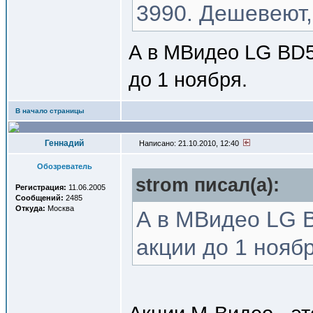
3990. Дешевеют,
А в МВидео LG BD55
до 1 ноября.
В начало страницы
Геннадий
Написано: 21.10.2010, 12:40
Обозреватель
strom писал(a):
Регистрация:
11.06.2005
Сообщений:
2485
Откуда:
Москва
А в МВидео LG B
акции до 1 ноябр