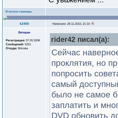
В начало страницы
k2400
Написано: 28.11.2010, 21:10
Ветеран
rider42 писал(a):
Регистрация:
07.05.2006
Сообщений:
5251
Откуда:
Москва
Сейчас наверное
проклятия, но п
попросить совет
самый доступны
было не самое б
заплатить и мно
DVD обновить до