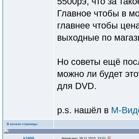
5500рэ, что за так
Главное чтобы в м
главнее чтобы цен
выходные по магаз
Но советы ещё пос
можно ли будет эт
для DVD.
p.s. нашёл в
М-Вид
В начало страницы
k2400
Написано: 28.11.2010, 22:51