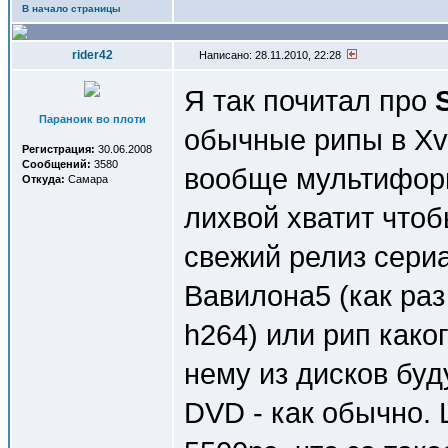
В начало страницы
rider42
Написано: 28.11.2010, 22:28
Я так почитал про
Параноик во плоти
обычные рипы в Xv
Регистрация:
30.06.2008
Сообщений:
3580
вообще мультиформ
Откуда:
Самара
лихвой хватит чтоб
свежий релиз сери
Вавилона5 (как раз
h264) или рип како
нему из дисков буд
DVD - как обычно. 