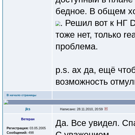
бедное. В общем хо
. Решил вот к НГ 
тоже нет, только re
проблема.
p.s. ах да, ещё чт
возможность отмул
В начало страницы
jks
Написано: 28.11.2010, 20:59
Ветеран
Да. Все увидел. Сп
Регистрация:
03.05.2005
С уважением ...
Сообщений:
498