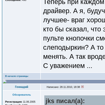
Теперь при каждом
Сообщений:
498
драйвер. А я, буду
лучшее- враг хоро
кто бы сказал, что
пульте кнопочки см
слеподыркин? А то
менять. А так врод
С уважением ...
В начало страницы
Геннадий
Написано: 28.11.2010, 18:38
Обозреватель
jks писал(a):
Регистрация:
11.06.2005