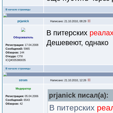
В начало страницы
prjanick
Написано: 21.10.2010, 08:29
В питерских
реала
Оборзеватель
Дешевеют, однако
Регистрация:
17.04.2008
Сообщений:
5965
Обзоров:
144
Откуда:
СПб
ICQ#335380035
В начало страницы
strom
Написано: 21.10.2010, 12:26
Модератор
prjanick писал(a):
Регистрация:
05.04.2006
Сообщений:
6543
Обзоров:
42
В питерских
реа