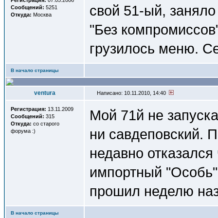
Регистрация:
07.05.2006
свой 51-ый, заняло
Сообщений:
5251
Откуда:
Москва
"Без компромиссов" 
грузилось меню. С
В начало страницы
ventura
Написано: 10.11.2010, 14:40
Регистрация:
13.11.2009
Мой 71й не запуска
Сообщений:
315
Откуда:
со старого
ни савдеповский. П
форума :)
недавно отказался 
импортный "Особь".
прошил неделю наз
В начало страницы