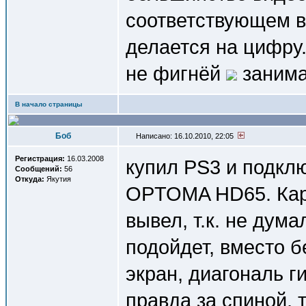
соответствующем в
делается на цифру.
не фигнёй
занима
В начало страницы
Боб
Написано: 16.10.2010, 22:05
Регистрация:
16.03.2008
купил PS3 и подкл
Сообщений:
56
Откуда:
Якутия
OPTOMA HD65. Карт
вывел, т.к. не дума
подойдет, вместо б
экран, диагональ ги
правда за спиной, 