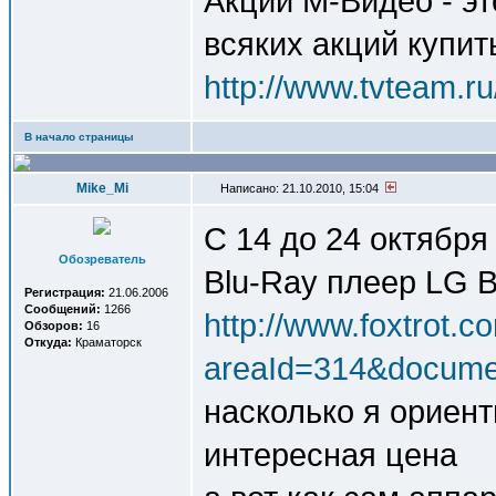
Акции М-Видео - это
всяких акций купить
http://www.tvteam.r
В начало страницы
Mike_Mi
Написано: 21.10.2010, 15:04
С 14 до 24 октября
Обозреватель
Blu-Ray плеер LG B
Регистрация:
21.06.2006
Сообщений:
1266
http://www.foxtrot.c
Обзоров:
16
Откуда:
Краматорск
areaId=314&docume
насколько я ориент
интересная цена