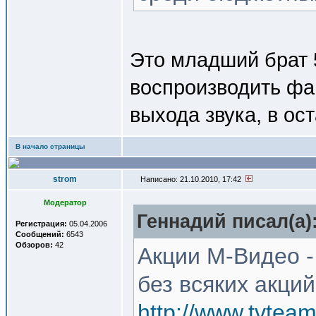
Это младший брат 
воспроизводить фай
выхода звука, в ос
В начало страницы
strom
Написано: 21.10.2010, 17:42
Модератор
Геннадий писал(a)
Регистрация:
05.04.2006
Сообщений:
6543
Обзоров:
42
Акции М-Видео - 
без всяких акций
http://www.tvtea