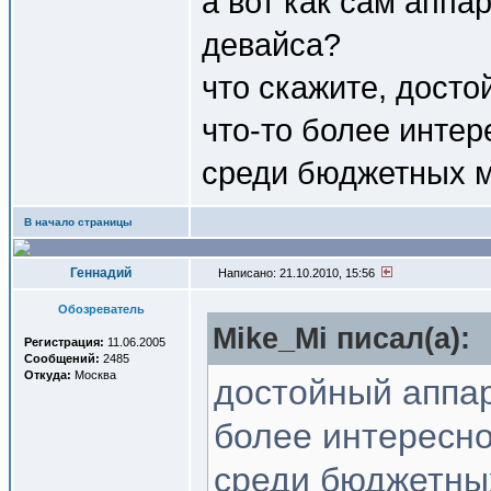
а вот как сам аппа
девайса?
что скажите, досто
что-то более инте
среди бюджетных 
В начало страницы
Геннадий
Написано: 21.10.2010, 15:56
Обозреватель
Mike_Mi писал(a):
Регистрация:
11.06.2005
Сообщений:
2485
Откуда:
Москва
достойный аппар
более интересн
среди бюджетны