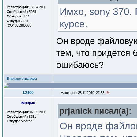
Регистрация:
17.04.2008
Имхо, sony 370.
Сообщений:
5965
Обзоров:
144
курсе.
Откуда:
СПб
ICQ#335380035
Он вроде файловую
тем, что придётся 
ошибаюсь?
В начало страницы
k2400
Написано: 28.11.2010, 21:53
Ветеран
prjanick писал(a):
Регистрация:
07.05.2006
Сообщений:
5251
Откуда:
Москва
Он вроде файлов