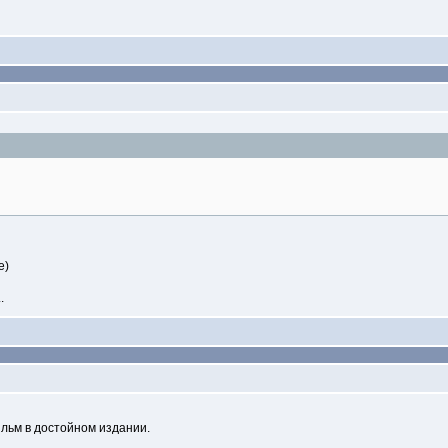
е)
.
льм в достойном издании.