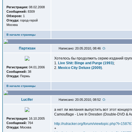
Регистрация:
08.02.2008
Сообщений:
8309
Обзоров:
1
Откуда:
город-герой
Москва
В начало страницы
Партизан
Написано: 20.05.2010, 08:46
Хотелось бы продолжить серию изданий гру
1.
Live Shit: Binge and Purge (1993)
;
Регистрация:
04.01.2006
2.
Mexico City Deluxe (2009)
.
Сообщений:
38
Откуда:
Пермь
В начало страницы
Lucifer
Написано: 20.05.2010, 08:52
а нет ли желания выпустить вот этот концер
Camouflage - Live In Dresden (Double-DVD & A
Регистрация:
16.10.2005
Сообщений:
764
http://rutracker.org/forum/viewtopic.php?t=15876
Откуда:
Москва
+