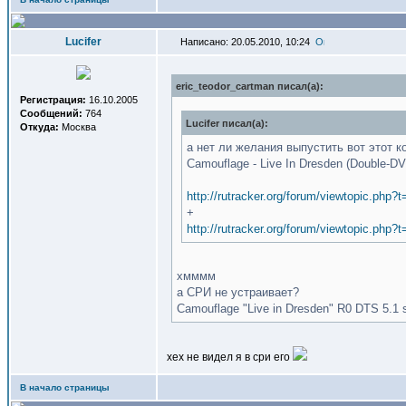
Lucifer
Написано: 20.05.2010, 10:24
eric_teodor_cartman писал(a):
Регистрация:
16.10.2005
Сообщений:
764
Lucifer писал(a):
Откуда:
Москва
а нет ли желания выпустить вот этот к
Camouflage - Live In Dresden (Double-D
http://rutracker.org/forum/viewtopic.php?
+
http://rutracker.org/forum/viewtopic.php?
хмммм
а СРИ не устраивает?
Camouflage "Live in Dresden" R0 DTS 5.1 su
хех не видел я в сри его
В начало страницы