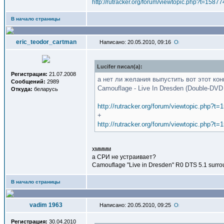
http://rutracker.org/forum/viewtopic.php?t=15877
В начало страницы
eric_teodor_cartman
Написано: 20.05.2010, 09:16
Lucifer писал(a):
Регистрация:
21.07.2008
а нет ли желания выпустить вот этот ко
Сообщений:
2989
Camouflage - Live In Dresden (Double-DVD
Откуда:
беларусь
http://rutracker.org/forum/viewtopic.php?t=
+
http://rutracker.org/forum/viewtopic.php?t=
хмммм
а СРИ не устраивает?
Camouflage "Live in Dresden" R0 DTS 5.1 surroun
В начало страницы
vadim 1963
Написано: 20.05.2010, 09:25
Регистрация:
30.04.2010