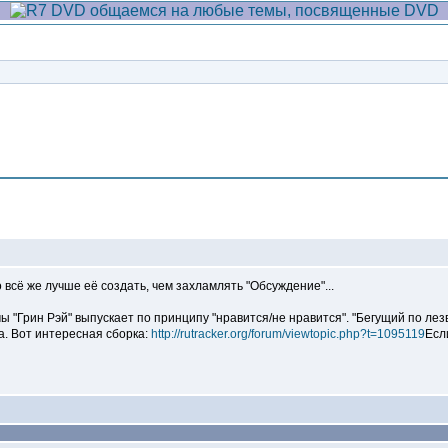
Сообщение
 всё же лучше её создать, чем захламлять "Обсуждение"...
мы "Грин Рэй" выпускает по принципу "нравится/не нравится". "Бегущий по ле
а. Вот интересная сборка:
http://rutracker.org/forum/viewtopic.php?t=1095119
Есл