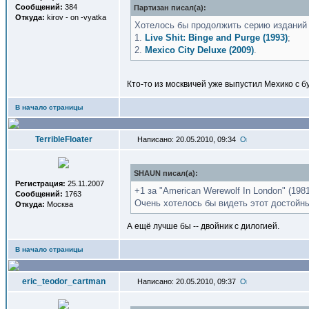
Сообщений:
384
Партизан писал(a):
Откуда:
kirov - on -vyatka
Хотелось бы продолжить серию изданий
1.
Live Shit: Binge and Purge (1993)
;
2.
Mexico City Deluxe (2009)
.
Кто-то из москвичей уже выпустил Мехико с 
В начало страницы
TerribleFloater
Написано: 20.05.2010, 09:34
SHAUN писал(a):
Регистрация:
25.11.2007
+1 за "American Werewolf In London" (1981
Сообщений:
1763
Очень хотелось бы видеть этот достойн
Откуда:
Москва
А ещё лучше бы -- двойник с дилогией.
В начало страницы
eric_teodor_cartman
Написано: 20.05.2010, 09:37