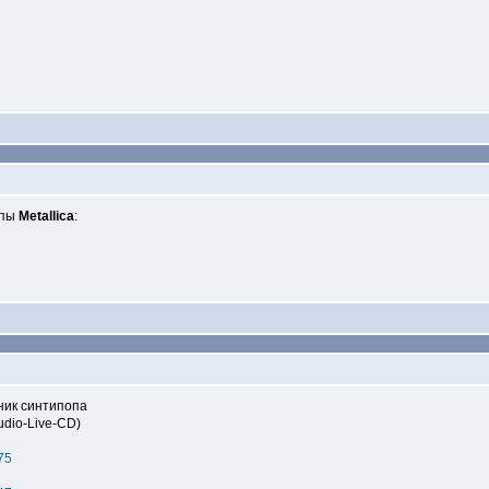
ппы
Metallica
:
тник синтипопа
udio-Live-CD)
75