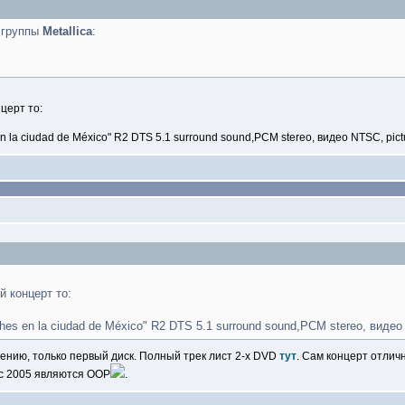
 группы
Metallica
:
церт то:
s en la ciudad de México" R2 DTS 5.1 surround sound,PCM stereo, видео NTSC, pictur
й концерт то:
noches en la ciudad de México" R2 DTS 5.1 surround sound,PCM stereo, видео 
лению, только первый диск. Полный трек лист 2-х DVD
тут
. Сам концерт отлич
) с 2005 являются OOP
.