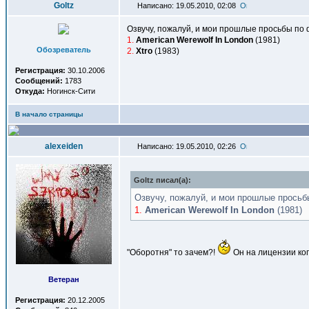
Goltz
Написано: 19.05.2010, 02:08
Озвучу, пожалуй, и мои прошлые просьбы по
1.
American Werewolf In London
(1981)
Обозреватель
2.
Xtro
(1983)
Регистрация:
30.10.2006
Сообщений:
1783
Откуда:
Ногинск-Сити
В начало страницы
alexeiden
Написано: 19.05.2010, 02:26
Goltz писал(a):
Озвучу, пожалуй, и мои прошлые прось
1.
American Werewolf In London
(1981)
"Оборотня" то зачем?!
Он на лицензии коп
Ветеран
Регистрация:
20.12.2005