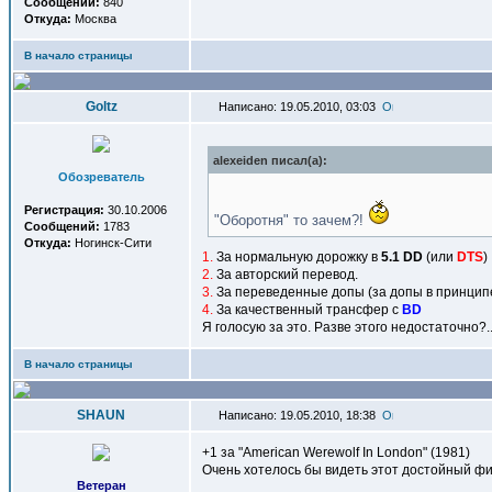
Сообщений:
840
Откуда:
Москва
В начало страницы
Goltz
Написано: 19.05.2010, 03:03
alexeiden писал(a):
Обозреватель
Регистрация:
30.10.2006
"Оборотня" то зачем?!
Сообщений:
1783
Откуда:
Ногинск-Сити
1.
За нормальную дорожку в
5.1 DD
(или
DTS
)
2.
За авторский перевод.
3.
За переведенные допы (за допы в принцип
4.
За качественный трансфер с
BD
Я голосую за это. Разве этого недостаточно?..
В начало страницы
SHAUN
Написано: 19.05.2010, 18:38
+1 за "American Werewolf In London" (1981)
Очень хотелось бы видеть этот достойный фи
Ветеран