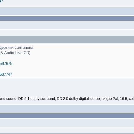
47
нцертник синтипопа
 & Audio-Live-CD)
1587675
1587747
d sound, DD 5.1 dolby surround, DD 2.0 dolby digital stereo, видео Pal, 16:9, colo