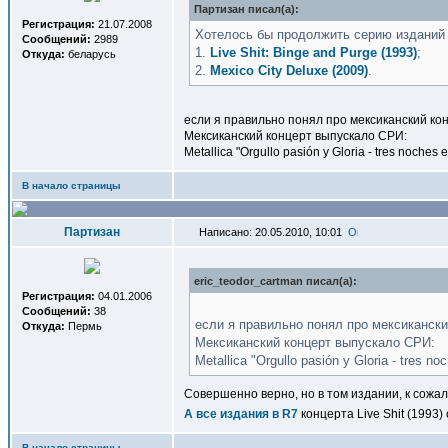
Партизан писал(a):
Регистрация:
21.07.2008
Хотелось бы продолжить серию изданий
Сообщений:
2989
1.
Live Shit: Binge and Purge (1993)
;
Откуда:
беларусь
2.
Mexico City Deluxe (2009)
.
если я правильно понял про мексиканский кон
Мексиканский концерт выпускало СРИ:
Metallica "Orgullo pasión y Gloria - tres noche
В начало страницы
Партизан
Написано: 20.05.2010, 10:01
eric_teodor_cartman писал(a):
Регистрация:
04.01.2006
Сообщений:
38
если я правильно понял про мексикански
Откуда:
Пермь
Мексиканский концерт выпускало СРИ:
Metallica "Orgullo pasión y Gloria - tres 
Совершенно верно, но в том издании, к сожа
А все издания в R7
концерта Live Shit (1993
В начало страницы