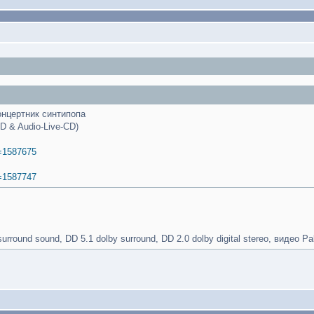
онцертник синтипопа
VD & Audio-Live-CD)
t=1587675
t=1587747
rround sound, DD 5.1 dolby surround, DD 2.0 dolby digital stereo, видео Pal,