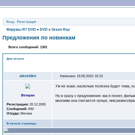
Вход
·
Регистрация
Форумы R7 DVD
»
DVD
»
Green Ray
Предложения по новинкам
Всего сообщений: 1301
Для печати
Автор
alexeiden
Написано: 19.05.2010, 01:31
Уж не знаю, насколько полезна будет тема, но
Ветеран
Ну и сразу с предложения: как я понял, филь
многими она считается лучше, чем режиссёрк
Регистрация:
20.12.2005
Сообщений:
840
Откуда:
Москва
В начало страницы