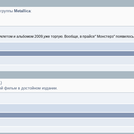
 группы
Metallica
:
буклетом и альбомом 2009,уже торгую. Вообще, в прайсе" Монстерз" появилос
)
ый фильм в достойном издании.