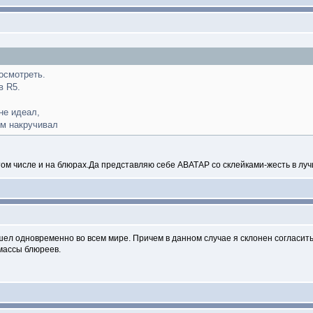
посмотреть.
в R5.
 не идеал,
ум накручивал
том числе и на блюрах.Да представляю себе АВАТАР со склейками-жесть в л
ел одновременно во всем мире. Причем в данном случае я склонен согласитьс
массы блюреев.