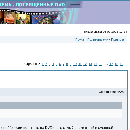
Текущая дата: 06-08-2026 12:34
Поиск
·
Пользователи
·
Правила
Страницы:
1
2
3
4
5
6
7
8
9
10
11
12
13
14
15
16
17
18
19
Сообщение
#526
ьера" (совсем не та, что на DVD) - это самый адекватный и смешной