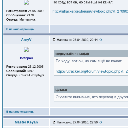
По ходу, вот он, но сам ещё не качал:
Регистрация:
24.05.2009
http://rutracker.org/forum/viewtopic.php?t=27090
Сообщений:
2178
Откуда:
Мичуринск
В начало страницы
AnryV
Написано: 27.04.2010, 22:44
sergeystalin писал(a):
Ветеран
По ходу, вот он, но сам ещё не качал:
Регистрация:
23.12.2005
Сообщений:
3497
http://rutracker.org/forum/viewtopic.php?t=
Откуда:
Санкт-Петербург
Цитата:
Обратите внимание, что перевод в друг
В начало страницы
Master Keyan
Написано: 27.04.2010, 22:50