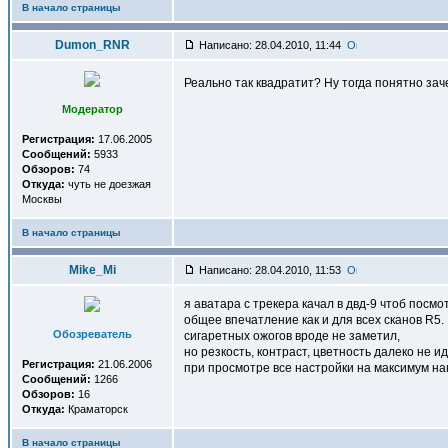
В начало страницы
Dumon_RNR
Написано: 28.04.2010, 11:44
Реально так квадратит? Ну тогда понятно за
Модератор
Регистрация:
17.06.2005
Сообщений:
5933
Обзоров:
74
Откуда:
чуть не доезжая
Москвы
В начало страницы
Mike_Mi
Написано: 28.04.2010, 11:53
я аватара с трекера качал в двд-9 чтоб посмо
общее впечатление как и для всех сканов R5.
Обозреватель
сигаретных ожогов вроде не заметил,
но резкость, контраст, цветность далеко не и
Регистрация:
21.06.2006
при просмотре все настройки на максимум на
Сообщений:
1266
Обзоров:
16
Откуда:
Краматорск
В начало страницы