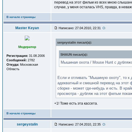
перевод на этот фильм из всех мною слышанны
случае, у меня осталась VHS, правда, в нева
В начало страницы
Master Keyan
Написано: 27.04.2010, 22:31
sergeystalin писал(a):
Модератор
SHAUN писал(a):
Регистрация:
31.08.2006
Сообщений:
2782
Мышиная охота / Mouse Hunt с дубля
Откуда:
Московская
Область
Если и отливать "Мышиную охоту", то к 
адекватный и смешной перевод на этот 
сборке - может где-нибудь и есть. В кр
просмотра - дубляж на этот фильм покаж
+1! Тоже есть эта кассета.
В начало страницы
sergeystalin
Написано: 27.04.2010, 22:35