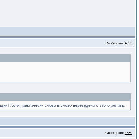
Сообщение
#529
ющих! Хотя
практически слово в слово переведено с этого релиза
.
Сообщение
#530