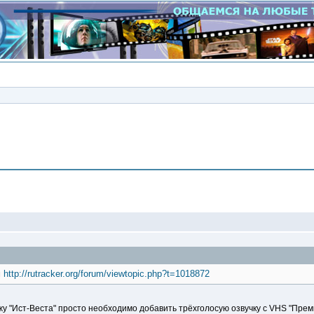
Сообщение
м
http://rutracker.org/forum/viewtopic.php?t=1018872
жу "Ист-Веста" просто необходимо добавить трёхголосую озвучку с VHS "Прем