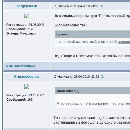
sergeystalin
Написано: 28.04.2010, 00:16
На выходных пересмотрю "Премьеровский" диск
Регистрация:
24.05.2009
Было написано так:
Сообщений:
2178
Откуда:
Мичуринск
Цитата:
это самый адекватный и смешной
перев
Не, в Гавре я тоже смотрел и хотел бы его тож
В начало страницы
Armageddonos
Написано: 28.04.2010, 11:23
Yuran писал(a):
Регистрация:
23.11.2007
Сообщений:
161
А во-вторых, с чего вы взяли, что она пл
Уж точно не с чужих слов - в динамике картин
растягивались в фотошопе до одного размера