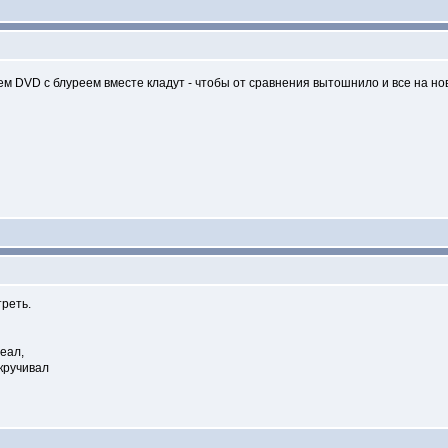
чем DVD с блуреем вместе кладут - чтобы от сравнения вытошнило и все на н
треть.
деал,
кручивал