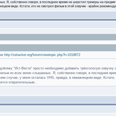
х. Я, собственно говоря, в последнее время не шерстил трекеры на предмет 
жнецком виде. Кстати, кто не смотрел фильм в этой озвучке - крайне рекоменд
жом
http://rutracker.org/forum/viewtopic.php?t=1018872
дубляжу "Ист-Веста" просто необходимо добавить трёхголосую озвучку с
фильм из всех мною слышанных. Я, собственно говоря, в последнее врем
айнем случае, у меня осталась VHS, правда, в неважнецком виде. Кстати
ется отвратительным...