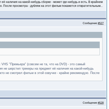
её наличия на какой-нибудь сборке - может где-нибудь и есть. В крайнем
ую. После просмотра - дубляж на этот фильм покажется отвратительным...
Сообщение
#527
 VHS "Премьера" (совсем не та, что на DVD) - это самый
я не шерстил трекеры на предмет её наличия на какой-нибудь
, кто не смотрел фильм в этой озвучке - крайне рекомендую. После
Сообщение
#528