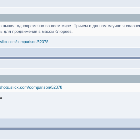
з вышел одновременно во всем мире. Причем в данном случае я склонен 
сь для продвижения в массы блюреев.
.slicx.com/comparison/52378
shots.slicx.com/comparison/52378
а.