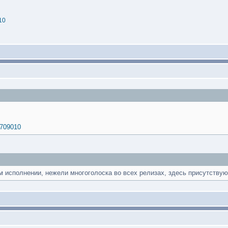
10
2709010
ом исполнении, нежели многоголоска во всех релизах, здесь присутству