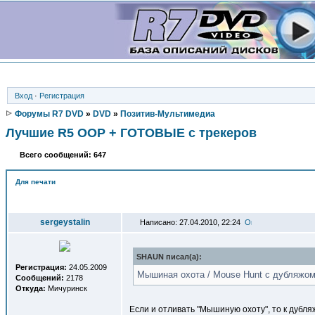
Вход
·
Регистрация
Форумы R7 DVD
»
DVD
»
Позитив-Мультимедиа
Лучшие R5 OOP + ГОТОВЫЕ с трекеров
Всего сообщений: 647
Для печати
Автор
sergeystalin
Написано: 27.04.2010, 22:24
SHAUN писал(a):
Регистрация:
24.05.2009
Мышиная охота / Mouse Hunt с дубляжо
Сообщений:
2178
Откуда:
Мичуринск
Если и отливать "Мышиную охоту", то к дубля