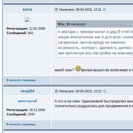
агата
Написано: 28.04.2010, 12:11
Mike_Mi писал(a):
Регистрация:
12.02.2008
я аватара с трекера качал в двд-9 чтоб 
Сообщений:
902
общее впечатление как и для всех скано
сигаретных ожогов вроде не заметил,
но резкость, контраст, цветность далеко
при просмотре все настройки на максим
какой скан?
фильм вышел во всём мире в 
В начало страницы
serg204
Написано: 28.04.2010, 12:12
завсегдатай
А это и не скан. Одинаковый быстрорелиз выш
сознательно ухудшалась для продвижения в 
Регистрация:
18.12.2006
Сообщений:
3787
В начало страницы