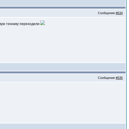
Сообщение
#534
овую технику переходили
Сообщение
#535