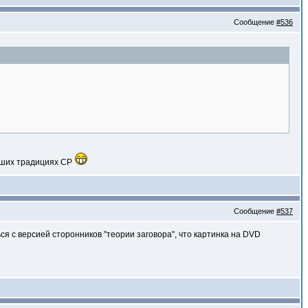
Сообщение
#536
учших традициях СР
Сообщение
#537
я с версией сторонников "теории заговора", что картинка на DVD