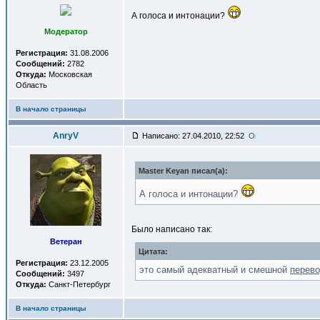
А голоса и интонации?
Модератор
Регистрация:
31.08.2006
Сообщений:
2782
Откуда:
Московская
Область
В начало страницы
AnryV
Написано: 27.04.2010, 22:52
Master Keyan писал(a):
А голоса и интонации?
Было написано так:
Ветеран
Цитата:
Регистрация:
23.12.2005
это самый адекватный и смешной
перев
Сообщений:
3497
Откуда:
Санкт-Петербург
В начало страницы