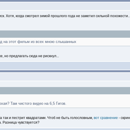
. Хотя, когда смотрел зимой прошлого года не заметил сильной похожести...
од
на этот фильм из всех мною слышанных
е, но предлагать сюда не рискнул...
охая? Там чистого видео на 6,5 Гигов.
ка так и пестрит квадратами. Чтоб не быть голословным,
вот сравнение
- скри
. Разница чувствуется?