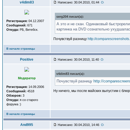
v4dim83
Написано: 30.04.2010, 01:44
serg204 писал(a):
Регистрация:
04.12.2007
А это и не скан. Одинаковый быстрорели
Сообщений:
671
картинка на DVD сознательно ухудшала
Откуда:
РБ, Витебск.
Почувствуй разницу
http://comparescreenshots
В начало страницы
Positive
Написано: 30.04.2010, 11:40
v4dim83 писал(a):
Модератор
Почувствуй разницу
http://comparescreen
Регистрация:
14.09.2006
Ну ничего, мы после майских выпустим с блюр
Сообщений:
4518
Обзоров:
3
Откуда:
я со старого
форума :)
В начало страницы
And995
Написано: 30.04.2010, 14:46