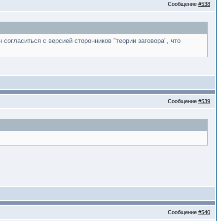
Сообщение
#538
согласиться с версией сторонников "теории заговора", что
Сообщение
#539
Сообщение
#540