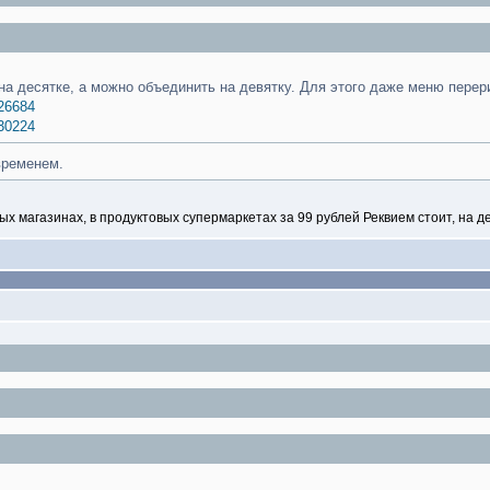
на десятке, а можно объединить на девятку. Для этого даже меню перер
226684
230224
временем.
вых магазинах, в продуктовых супермаркетах за 99 рублей Реквием стоит, на д