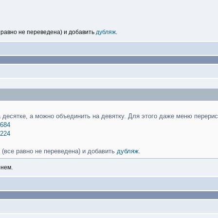
е равно не переведена) и добавить
дубляж
.
 десятке, а можно объединить на девятку. Для этого даже меню перерис
6684
0224
 (все равно не переведена) и добавить
дубляж
.
енем.