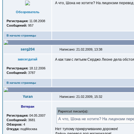
А что, Шона не хотите? На лицензии перевод -
Обозреватель
Регистрация:
11.08.2008
Сообщений:
957
В начало страницы
serg204
Написано: 21.02.2009, 13:38
завсегдатай
А как там с литьем Серджо Леоне дела обст
Регистрация:
18.12.2006
Сообщений:
3787
В начало страницы
Yuran
Написано: 21.02.2009, 15:32
Ветеран
Papercut писал(a):
Регистрация:
04.05.2007
А что, Шона не хотите? На лицензии пере
Сообщений:
3681
Обзоров:
4
Нет тупому прикручиванию дорожек!
Откуда:
подМосква
Даёшь перевод доп.материалов!