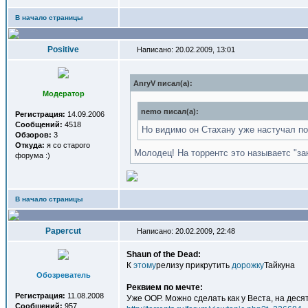
В начало страницы
Positive
Написано: 20.02.2009, 13:01
AnryV писал(a):
Модератор
nemo писал(a):
Регистрация:
14.09.2006
Сообщений:
4518
Но видимо он Стахану уже настучал по
Обзоров:
3
Откуда:
я со старого
Молодец! На торрентс это называетс "за
форума :)
В начало страницы
Papercut
Написано: 20.02.2009, 22:48
Shaun of the Dead:
К
этому
релизу прикрутить
дорожку
Тайкуна
Обозреватель
Реквием по мечте:
Регистрация:
11.08.2008
Уже ООР. Можно сделать как у Веста, на деся
Сообщений:
957