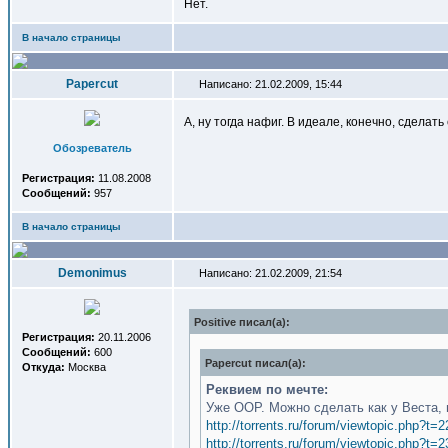
Нет.
В начало страницы
Papercut
Написано: 21.02.2009, 15:44
А, ну тогда нафиг. В идеале, конечно, сделат
Обозреватель
Регистрация:
11.08.2008
Сообщений:
957
В начало страницы
Demonimus
Написано: 21.02.2009, 21:54
Positive писал(a):
Регистрация:
20.11.2006
Сообщений:
600
Papercut писал(a):
Откуда:
Москва
Реквием по мечте:
Уже ООР. Можно сделать как у Веста, 
http://torrents.ru/forum/viewtopic.php?t=
http://torrents.ru/forum/viewtopic.php?t=