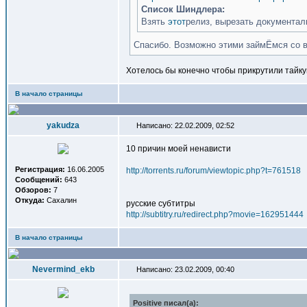
Список Шиндлера:
Взять
этот
релиз, вырезать документал
Спасибо. Возможно этими займЁмся со 
Хотелось бы конечно чтобы прикрутили тайку
В начало страницы
yakudza
Написано: 22.02.2009, 02:52
10 причин моей ненависти
Регистрация:
16.06.2005
http://torrents.ru/forum/viewtopic.php?t=761518
Сообщений:
643
Обзоров:
7
Откуда:
Сахалин
русские субтитры
http://subtitry.ru/redirect.php?movie=162951444
В начало страницы
Nevermind_ekb
Написано: 23.02.2009, 00:40
Positive писал(a):