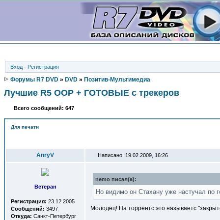
Вход
·
Регистрация
Форумы R7 DVD
»
DVD
»
Позитив-Мультимедиа
Лучшие R5 OOP + ГОТОВЫЕ с трекеров
Всего сообщений: 647
Для печати
Автор
AnryV
Написано: 19.02.2009, 16:26
nemo писал(a):
Ветеран
Но видимо он Стахану уже настучал по г
Регистрация:
23.12.2005
Молодец! На торрентс это называетс "закрыто
Сообщений:
3497
Откуда:
Санкт-Петербург