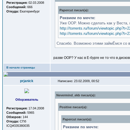
Регистрация:
02.03.2008
Сообщений:
666
Papercut писал(a):
Откуда:
Екатеринбург
Реквием по мечте:
Уже ООР. Можно сделать как у Веста, 
http://torrents.ru/forum/viewtopic.php?t=
http://torrents.ru/forum/viewtopic.php?t=
Спасибо. Возможно этими займЁмся со 
разве ООР? У нас в Е-бурге не то что в диско
В начало страницы
prjanick
Написано: 23.02.2009, 00:52
Nevermind_ekb писал(a):
Оборзеватель
Positive писал(a):
Регистрация:
17.04.2008
Сообщений:
5965
Обзоров:
144
Papercut писал(a):
Откуда:
СПб
ICQ#335380035
Реквием по мечте: