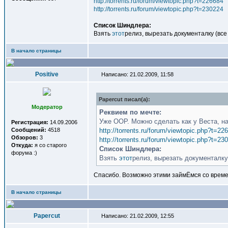
http://torrents.ru/forum/viewtopic.php?t=226684
http://torrents.ru/forum/viewtopic.php?t=230224
Список Шиндлера:
Взять
этот
релиз, вырезать документалку (вс
В начало страницы
Positive
Написано: 21.02.2009, 11:58
Papercut писал(a):
Модератор
Реквием по мечте:
Уже ООР. Можно сделать как у Веста, на
Регистрация:
14.09.2006
Сообщений:
4518
http://torrents.ru/forum/viewtopic.php?t=22
Обзоров:
3
http://torrents.ru/forum/viewtopic.php?t=23
Откуда:
я со старого
Список Шиндлера:
форума :)
Взять
этот
релиз, вырезать документалку
Спасибо. Возможно этими займЁмся со врем
В начало страницы
Papercut
Написано: 21.02.2009, 12:55