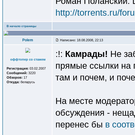
Роман Поланский. 
http://torrents.ru/f
В начало страницы
Polem
Написано: 18.08.2008, 22:13
:!:
Камрады!
Не за
оффтопер со стажем
прямые ссылки на г
Регистрация:
03.02.2007
Сообщений:
3220
там и почем, и поч
Обзоров:
17
Откуда:
беларусь
На месте модерато
обсуждения - нещад
перенес бы
в соот