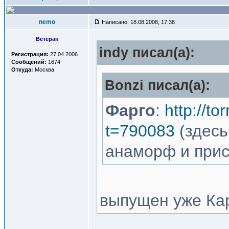
nemo
Написано: 18.08.2008, 17:38
Ветеран
indy писал(a):
Регистрация:
27.04.2006
Сообщений:
1674
Откуда:
Москва
Bonzi писал(a):
Фарго
:
http://to
t=790083
(здесь
анаморф и прис
выпущен уже Ка