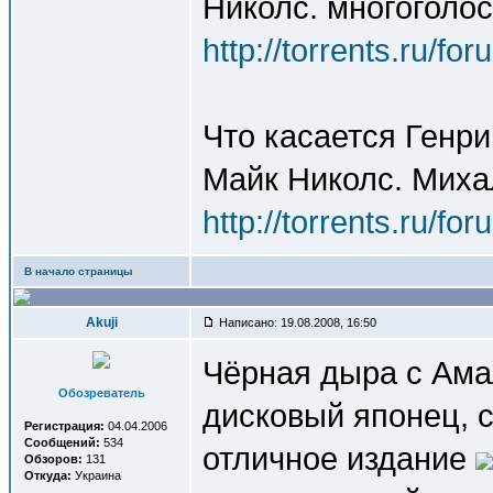
Николс. многоголос
http://torrents.ru/f
Что касается Генри
Майк Николс. Миха
http://torrents.ru/f
В начало страницы
Akuji
Написано: 19.08.2008, 16:50
Чёрная дыра с Амал
Обозреватель
дисковый японец, с
Регистрация:
04.04.2006
Сообщений:
534
отличное издание
Обзоров:
131
Откуда:
Украина