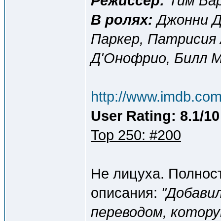
Режиссер:
Тим Бар
В ролях:
Джонни Д
Паркер, Патрисия
Д'Онофрио, Билл 
http://www.imdb.com/
User Rating: 8.1/10
Top 250: #200
Не лицуха. Полност
описания:
"Добави
переводом, котору