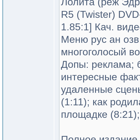
Лолита (реж Эдр
R5 (Twister) DVD
1.85:1] Кач. вид
Меню рус ан озв. 
многоголосый вой
Допы: реклама;
интересные факт
удаленные сцены
(1:11); как роди
площадке (8:21)
Полное издание 