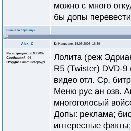
можно с много откуд
бы допы перевести 
В начало страницы
Alex_Z
Написано: 18.08.2008, 16:39
Регистрация:
06.08.2007
Лолита (реж Эдриа
Сообщений:
94
Откуда:
Санкт-Петербург
R5 (Twister) DVD-9 
видео отл. Ср. битр
Меню рус ан озв. Анг
многоголосый войсо
Допы: реклама; би
интересные факты; 