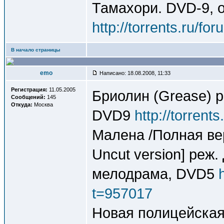
Тамахори. DVD-9, 
http://torrents.ru/f
В начало страницы
emo
Написано: 18.08.2008, 11:33
Регистрация:
11.05.2005
Бриолин (Grease) р
Сообщений:
145
Откуда:
Москва
DVD9
http://torren
Малена /Полная вер
Uncut version] реж.
мелодрама, DVD5
t=957017
Новая полицейская 