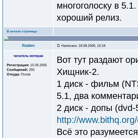
многоголоску в 5.1
хороший релиз.
В начало страницы
Raiden
Написано: 18.08.2008, 15:18
читатель-ветеран
Вот тут раздают о
Регистрация:
15.09.2005
Хищник-2.
Сообщений:
255
Откуда:
Псков
1 диск - фильм (NT
5.1, два комментар
2 диск - допы (dvd-5
http://www.bithq.org
Всё это разумеется