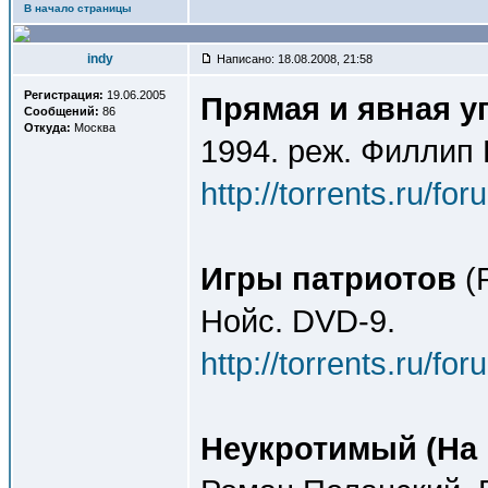
В начало страницы
indy
Написано: 18.08.2008, 21:58
Регистрация:
19.06.2005
Прямая и явная у
Сообщений:
86
Откуда:
Москва
1994. реж. Филлип 
http://torrents.ru/f
Игры патриотов
(P
Нойс. DVD-9.
http://torrents.ru/f
Неукротимый (На 