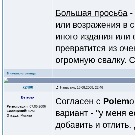
Большая просьба
-
или возражения в с
иного издания или 
превратится из оч
огромную свалку. 
В начало страницы
k2400
Написано: 18.08.2008, 22:46
Ветеран
Согласен с
Polem
о
Регистрация:
07.05.2006
вариант - "у меня е
Сообщений:
5251
Откуда:
Москва
добавить и отлить