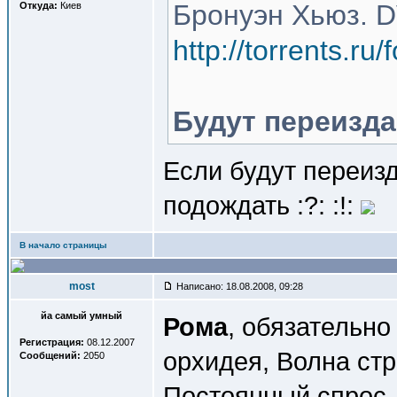
Бронуэн Хьюз. D
Откуда:
Киев
http://torrents.r
Будут переизд
Если будут переизд
подождать :?: :!:
В начало страницы
most
Написано: 18.08.2008, 09:28
йа самый умный
Рома
, обязательн
Регистрация:
08.12.2007
орхидея, Волна стр
Сообщений:
2050
Постоянный спрос.