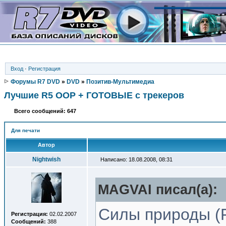
Вход
·
Регистрация
Форумы R7 DVD
»
DVD
»
Позитив-Мультимедиа
Лучшие R5 OOP + ГОТОВЫЕ с трекеров
Всего сообщений: 647
Для печати
Автор
Nightwish
Написано: 18.08.2008, 08:31
MAGVAI писал(a):
Cилы природы (Fo
Регистрация:
02.02.2007
Сообщений:
388