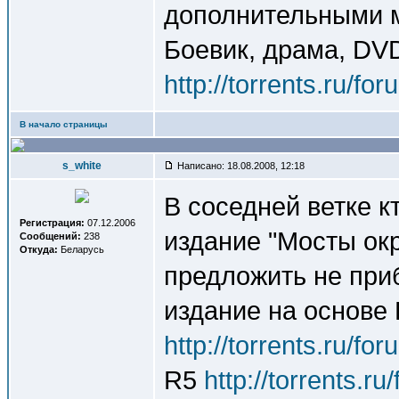
дополнительными м
Боевик, драма, DV
http://torrents.ru/f
В начало страницы
s_white
Написано: 18.08.2008, 12:18
В соседней ветке к
Регистрация:
07.12.2006
издание "Мосты окр
Сообщений:
238
Откуда:
Беларусь
предложить не при
издание на основе 
http://torrents.ru/f
R5
http://torrents.