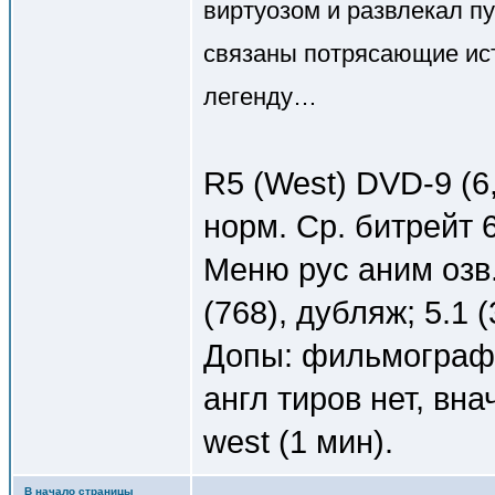
виртуозом и развлекал пу
связаны потрясающие ист
легенду…
R5 (West) DVD-9 (6,
норм. Ср. битрейт 
Меню рус аним озв.
(768), дубляж; 5.1 
Допы: фильмографи
англ тиров нет, вн
west (1 мин).
В начало страницы