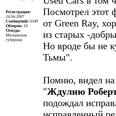
Used Cars в том 
Посмотрел этот ф
Регистрация:
24.04.2007
от Green Ray, хо
Сообщений:
6349
Обзоров:
10
Откуда:
из старых -добры
Московская
губерния
Но вроде бы не к
Тьмы".
Помню, видел на 
"
Ждулию Робер
подождал исправ
исправленный ре