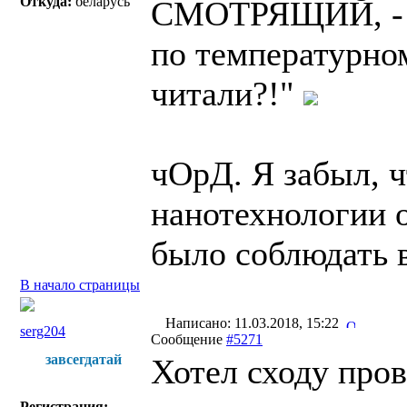
Откуда:
беларусь
СМОТРЯЩИЙ, - В
по температурно
читали?!"
чОрД. Я забыл,
нанотехнологии о
было соблюдать 
В начало страницы
Написано: 11.03.2018, 15:22
serg204
Сообщение
#5271
завсегдатай
Хотел сходу пров
Регистрация: