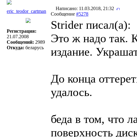
Написано: 11.03.2018, 21:32
eric_teodor_cartman
Сообщение
#5278
Strider писал(a):
Регистрация:
Это ж надо так. 
21.07.2008
Сообщений:
2989
Откуда:
беларусь
издание. Украша
До конца оттере
удалось.
беда в том, что л
поверхность диск