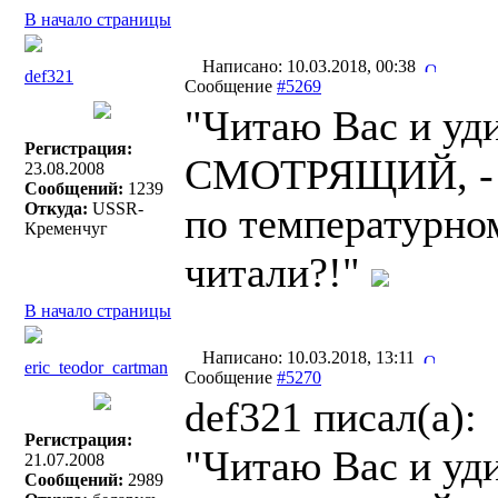
В начало страницы
Написано: 10.03.2018, 00:38
def321
Сообщение
#5269
"Читаю Вас и уди
Регистрация:
СМОТРЯЩИЙ, - В
23.08.2008
Сообщений:
1239
Откуда:
USSR-
по температурно
Кременчуг
читали?!"
В начало страницы
Написано: 10.03.2018, 13:11
eric_teodor_cartman
Сообщение
#5270
def321 писал(a):
Регистрация:
"Читаю Вас и уди
21.07.2008
Сообщений:
2989