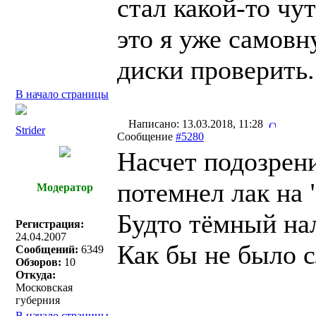
стал какой-то чу
это я уже самов
диски проверить.
В начало страницы
Написано: 13.03.2018, 11:28
Strider
Сообщение
#5280
Насчет подозрени
потемнел лак на 
Модератор
Будто тëмный нал
Регистрация:
24.04.2007
Как бы не было с
Сообщений:
6349
Обзоров:
10
Откуда:
Московская
губерния
В начало страницы