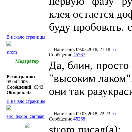
первую "фазу" ру
клея остается до
буду пробовать. 
В начало страницы
Написано: 09.03.2018, 21:18
strom
Сообщение
#5267
Модератор
Да, блин, просто
"высоким лаком".
Регистрация:
05.04.2006
Сообщений:
6543
они так разукрас
Обзоров:
42
В начало страницы
Написано: 09.03.2018, 22:23
eric_teodor_cartman
Сообщение
#5268
strom писал(a):