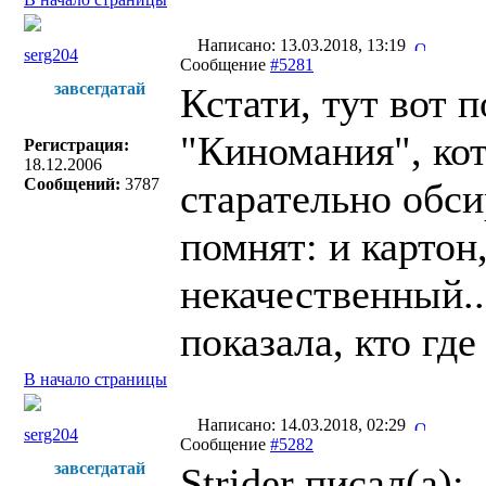
Написано: 13.03.2018, 13:19
serg204
Сообщение
#5281
завсегдатай
Кстати, тут вот 
"Киномания", ко
Регистрация:
18.12.2006
Сообщений:
3787
старательно обси
помнят: и картон,
некачественный..
показала, кто где
В начало страницы
Написано: 14.03.2018, 02:29
serg204
Сообщение
#5282
завсегдатай
Strider писал(a):