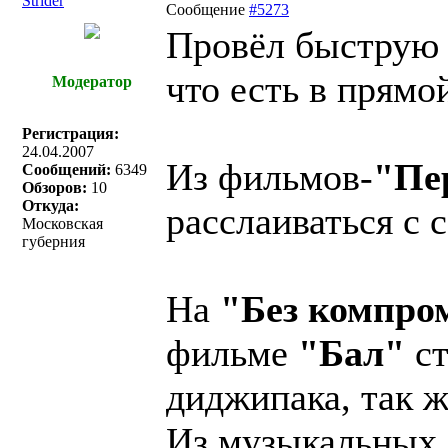
Strider
Сообщение
#5273
Провёл быструю 
что есть в прямо
Модератор
Регистрация:
24.04.2007
Из фильмов-
"Пе
Сообщений:
6349
Обзоров:
10
Откуда:
расслаиваться с 
Московская
губерния
На
"Без компро
фильме
"Бал"
ст
диджипака, так ж
Из музыкальных 