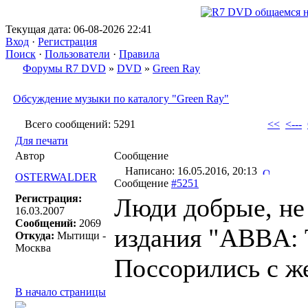
Текущая дата: 06-08-2026 22:41
Вход
·
Регистрация
Поиск
·
Пользователи
·
Правила
Форумы R7 DVD
»
DVD
»
Green Ray
Обсуждение музыки по каталогу "Green Ray"
Всего сообщений: 5291
<<
<---
Для печати
Автор
Сообщение
Написано: 16.05.2016, 20:13
OSTERWALDER
Сообщение
#5251
Регистрация:
Люди добрые, не 
16.03.2007
Сообщений:
2069
издания "ABBA: 
Откуда:
Мытищи -
Москва
Поссорились с же
В начало страницы