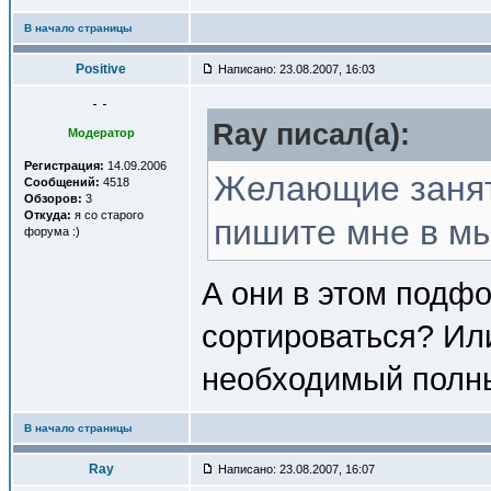
В начало страницы
Positive
Написано: 23.08.2007, 16:03
Ray писал(a):
Модератор
Регистрация:
14.09.2006
Желающие занят
Сообщений:
4518
Обзоров:
3
Откуда:
я со старого
пишите мне в м
форума :)
А они в этом подф
сортироваться? Ил
необходимый полны
В начало страницы
Ray
Написано: 23.08.2007, 16:07