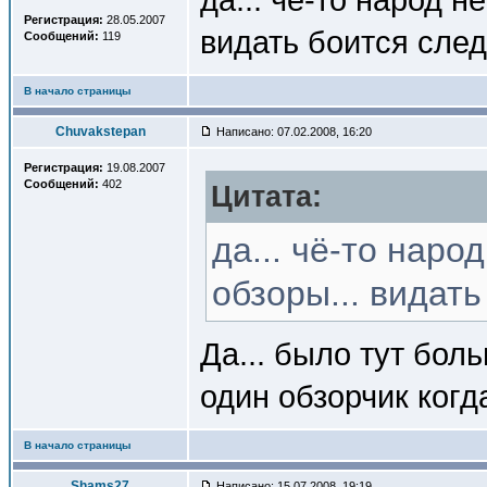
Регистрация:
28.05.2007
видать боится сл
Сообщений:
119
В начало страницы
Chuvakstepan
Написано: 07.02.2008, 16:20
Регистрация:
19.08.2007
Сообщений:
402
Цитата:
да... чё-то наро
обзоры... видат
Да... было тут бол
один обзорчик когда
В начало страницы
Shams27
Написано: 15.07.2008, 19:19