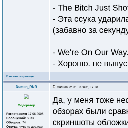
- The Bitch Just Sho
- Эта ссука ударил
(забавно за секунд
- We're On Our Way.
- Хорошо. не выпус
В начало страницы
Dumon_RNR
Написано: 08.10.2008, 17:10
Да, у меня тоже не
Модератор
обзорах были срав
Регистрация:
17.06.2005
Сообщений:
5933
скриншоты обложки
Обзоров:
74
Откуда:
чуть не доезжая