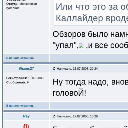
Или что это за 
Откуда:
Московская
губерния
Каллайдер вроде
Обзоров было нам
"упал",
,и все соо
В начало страницы
Shams27
Написано: 15.07.2008, 20:24
Регистрация:
15.07.2008
Ну тогда надо, вно
Сообщений:
9
головоЙ!
В начало страницы
Ray
Написано: 17.07.2008, 10:20