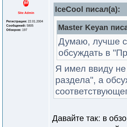
IceCool писал(a):
Site Admin
Регистрация:
22.01.2004
Master Keyan писа
Сообщений:
5805
Обзоров:
197
Думаю, лучше с
обсуждать в "П
Я имел ввиду не
раздела", а обс
соответствующег
Давайте так: в обзо