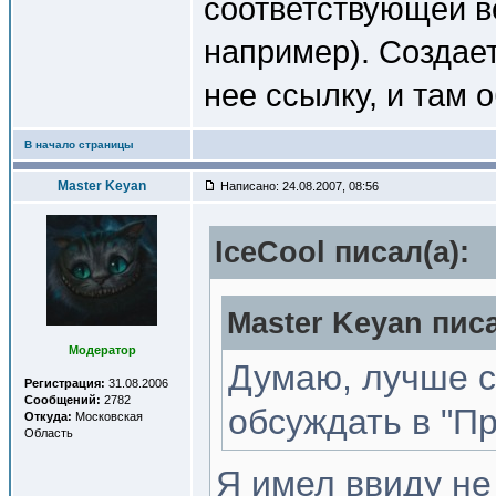
соответствующей в
например). Создает
нее ссылку, и там 
В начало страницы
Master Keyan
Написано: 24.08.2007, 08:56
IceCool писал(a):
Master Keyan писа
Модератор
Думаю, лучше с
Регистрация:
31.08.2006
Сообщений:
2782
обсуждать в "П
Откуда:
Московская
Область
Я имел ввиду не