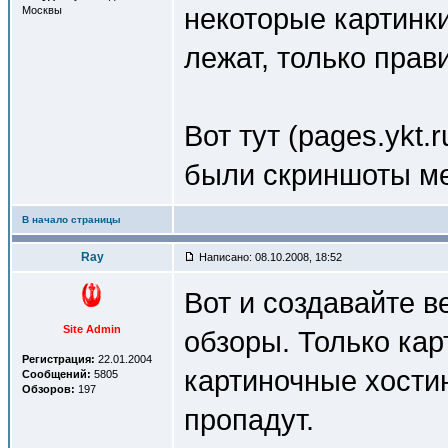
некоторые картинк
Москвы
лежат, только прав
Вот тут (pages.ykt.
были скриншоты ме
В начало страницы
Ray
Написано: 08.10.2008, 18:52
Вот и создавайте в
Site Admin
обзоры. Только кар
Регистрация:
22.01.2004
картиночные хостин
Сообщений:
5805
Обзоров:
197
пропадут.