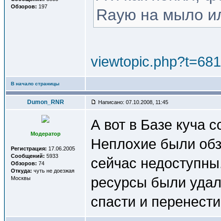
Обзоров:
197
Rayю на мыло и
viewtopic.php?t=68
В начало страницы
Dumon_RNR
Написано: 07.10.2008, 11:45
А вот в Базе куча 
Модератор
Неплохие были обз
Регистрация:
17.06.2005
Сообщений:
5933
сейчас недоступны
Обзоров:
74
Откуда:
чуть не доезжая
ресурсы были удале
Москвы
спасти и перенести