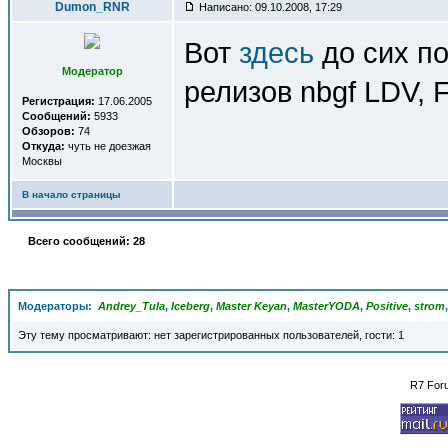
Dumon_RNR
Написано: 09.10.2008, 17:29
Вот
здесь
до сих по
Модератор
релизов nbgf LDV, 
Регистрация:
17.06.2005
Сообщений:
5933
Обзоров:
74
Откуда:
чуть не доезжая
Москвы
В начало страницы
Всего сообщений: 28
Модераторы:
Andrey_Tula
,
Iceberg
,
Master Keyan
,
MasterYODA
,
Positive
,
strom
Эту тему просматривают: нет зарегистрированных пользователей, гости: 1
R7 For