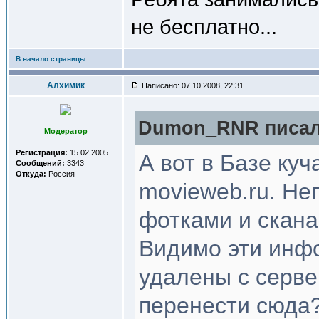
не бесплатно...
В начало страницы
Алхимик
Написано: 07.10.2008, 22:31
Dumon_RNR писал(
Модератор
Регистрация:
15.02.2005
А вот в Базе куч
Сообщений:
3343
Откуда:
Россия
movieweb.ru. Не
фотками и скана
Видимо эти инф
удалены с сервер
перенести сюда?