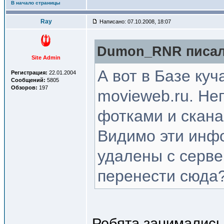
В начало страницы
Ray
Написано: 07.10.2008, 18:07
Dumon_RNR писал(
Site Admin
А вот в Базе куч
Регистрация:
22.01.2004
Сообщений:
5805
Обзоров:
197
movieweb.ru. Не
фотками и скана
Видимо эти инф
удалены с сервер
перенести сюда?
Ребята занимались