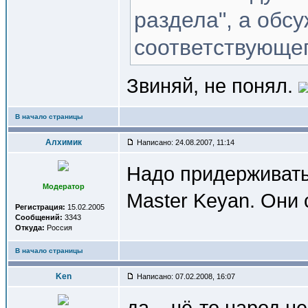
раздела", а обс
соответствующег
Звиняй, не понял.
В начало страницы
Алхимик
Написано: 24.08.2007, 11:14
Надо придерживать
Модератор
Master Keyan. Они 
Регистрация:
15.02.2005
Сообщений:
3343
Откуда:
Россия
В начало страницы
Ken
Написано: 07.02.2008, 16:07
да... чё-то народ н