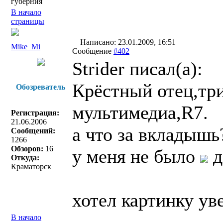
губерния
В начало
страницы
Написано: 23.01.2009, 16:51
Mike_Mi
Сообщение
#402
Strider писал(a):
Крёстный отец,тр
Обозреватель
мультимедиа,R7.
Регистрация:
21.06.2006
а что за вкладышь
Сообщений:
1266
Обзоров:
16
у меня не было
д
Откуда:
Краматорск
хотел картинку уве
В начало