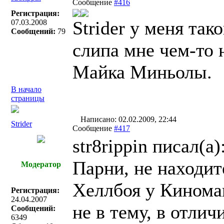
Сообщение
#416
Регистрация:
Strider у меня так
07.03.2008
Сообщений:
79
слипа мне чем-то 
Майка Миньолы.
В начало
страницы
Написано: 02.02.2009, 22:44
Strider
Сообщение
#417
str8rippin писал(a)
Парни, не находит
Модератор
Хеллбоя у Кинома
Регистрация:
24.04.2007
не в тему, в отли
Сообщений:
6349