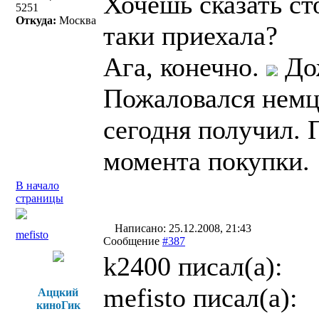
Хочешь сказать с
5251
Откуда:
Москва
таки приехала?
Ага, конечно.
Дож
Пожаловался немц
сегодня получил. 
момента покупки.
В начало
страницы
Написано: 25.12.2008, 21:43
mefisto
Сообщение
#387
k2400 писал(a):
mefisto писал(a):
Аццкий
киноГик