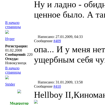
Ну и ладно - обидн
ценное было. А так
В начало
страницы
Написано: 27.01.2009, 04:33
Hyper
Сообщение
#409
Регистрация:
опа... И у меня не
01.02.2008
Сообщений:
220
ущербным себя чу
Откуда:
Новокузнецк
В начало
страницы
Написано: 31.01.2009, 13:58
Strider
Сообщение
#410
Неllboy II,Кинома
Модератор