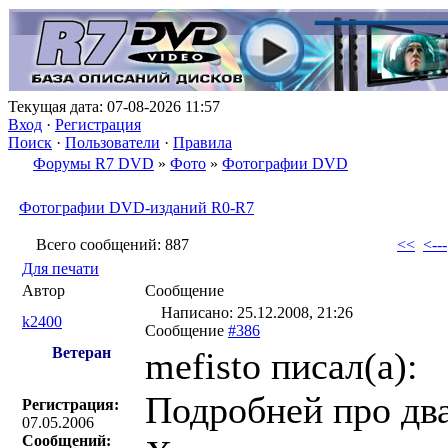
Текущая дата: 07-08-2026 11:57
Вход
·
Регистрация
Поиск
·
Пользователи
·
Правила
Форумы R7 DVD
»
Фото
»
Фотографии DVD
Фотографии DVD-изданий R0-R7
Всего сообщений: 887
<<
<---
Для печати
Автор
Сообщение
Написано: 25.12.2008, 21:26
k2400
Сообщение
#386
Ветеран
mefisto писал(a):
Подробней про два
Регистрация:
07.05.2006
Сообщений: