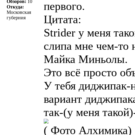
Обзоров:
10
первого.
Откуда:
Московская
Цитата:
губерния
Strider у меня так
слипа мне чем-то 
Майка Миньолы.
Это всё просто об
У тебя диджипак-
вариант диджипака
так-(у меня такой)
( Фото Алхимика)