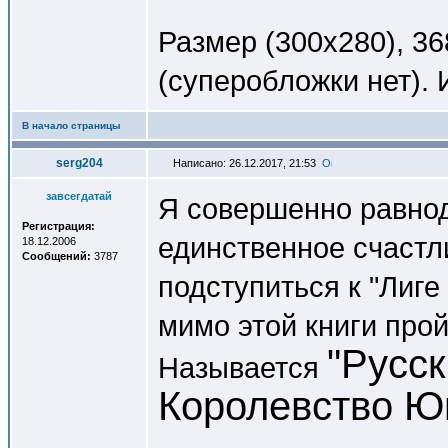
Размер (300x280), 3
(суперобложки нет).
В начало страницы
serg204
Написано: 26.12.2017, 21:53
завсегдатай
Я совершенно равнод
Регистрация:
единственное счастл
18.12.2006
Сообщений:
3787
подступиться к "Лиг
мимо этой книги про
"Русск
Называется
Королевство Ю