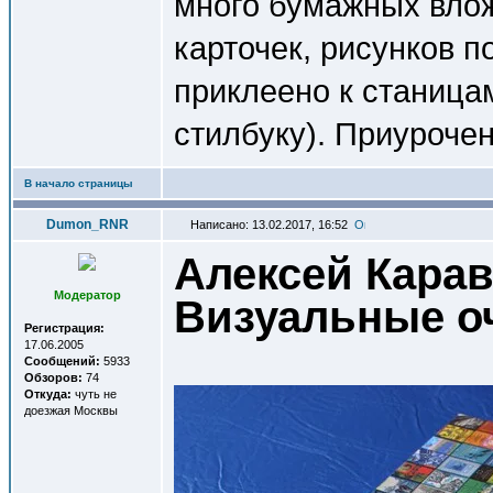
много бумажных влож
карточек, рисунков п
приклеено к станица
стилбуку). Приуроче
В начало страницы
Dumon_RNR
Написано: 13.02.2017, 16:52
Алексей Карав
Модератор
Визуальные о
Регистрация:
17.06.2005
Сообщений:
5933
Обзоров:
74
Откуда:
чуть не
доезжая Москвы