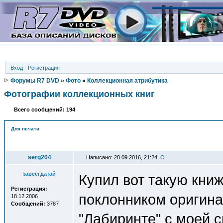
Вход
·
Регистрация
Форумы R7 DVD
»
Фото
»
Коллекционная атрибутика
Фотографии коллекционных книг
Всего сообщений: 194
Для печати
Автор
serg204
Написано: 28.09.2016, 21:24
завсегдатай
Купил вот такую кни
Регистрация:
поклонником оригина
18.12.2006
Сообщений:
3787
"Лабиринте" с моей 