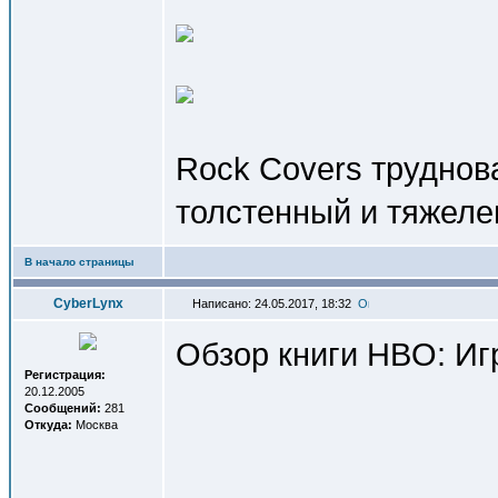
Rock Covers труднова
толстенный и тяжелен
В начало страницы
СyberLynx
Написано: 24.05.2017, 18:32
Обзор книги HBO: Иг
Регистрация:
20.12.2005
Сообщений:
281
Откуда:
Москва