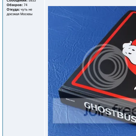
Сообщений:
5933
Обзоров:
74
Откуда:
чуть не
доезжая Москвы