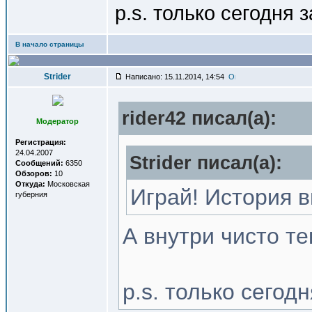
p.s. только сегодня 
В начало страницы
Strider
Написано: 15.11.2014, 14:54
rider42 писал(a):
Модератор
Регистрация:
24.04.2007
Strider писал(a):
Сообщений:
6350
Обзоров:
10
Откуда:
Московская
Играй! История 
губерния
А внутри чисто те
p.s. только сегод