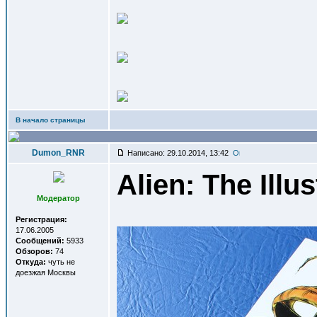
В начало страницы
Dumon_RNR
Написано: 29.10.2014, 13:42
Alien: The Illu
Модератор
Регистрация:
17.06.2005
Сообщений:
5933
Обзоров:
74
Откуда:
чуть не
доезжая Москвы