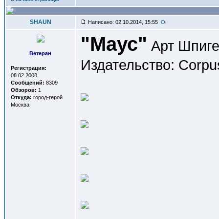
SHAUN
Написано: 02.10.2014, 15:55
"Маус"
Арт Шпиг
Ветеран
Издательство: Corpus
Регистрация:
08.02.2008
Сообщений:
8309
Обзоров:
1
Откуда:
город-герой
Москва