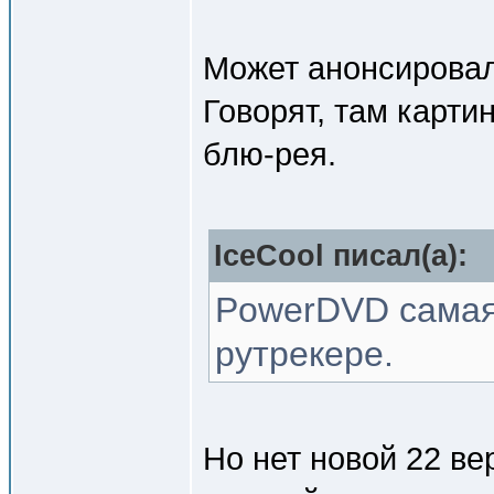
Может анонсировал
Говорят, там карти
блю-рея.
IceCool писал(a):
PowerDVD самая
рутрекере.
Но нет новой 22 ве