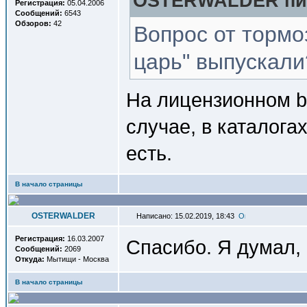
OSTERWALDER пис
Регистрация:
05.04.2006
Сообщений:
6543
Обзоров:
42
Вопрос от тормо
царь" выпускали
На лицензионном bl
случае, в каталога
есть.
В начало страницы
OSTERWALDER
Написано: 15.02.2019, 18:43
Регистрация:
16.03.2007
Спасибо. Я думал, 
Сообщений:
2069
Откуда:
Мытищи - Москва
В начало страницы