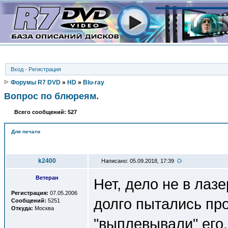
Вход
·
Регистрация
Форумы R7 DVD
»
HD
»
Blu-ray
Вопрос по блюреям.
Всего сообщений: 527
Для печати
Автор
k2400
Написано: 05.09.2018, 17:39
Ветеран
Нет, дело не в лаз
Регистрация:
07.05.2006
долго пытались про
Сообщений:
5251
Откуда:
Москва
"выплевывали" его.