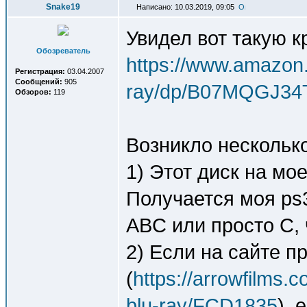
Snake19
Написано: 10.03.2019, 09:05
Увидел вот такую к
Обозреватель
https://www.amazon.
Регистрация:
03.04.2007
Сообщений:
905
ray/dp/B07MQGJ34
Обзоров:
119
Возникло нескольк
1) Этот диск на мо
Получается моя ps3
ABC или просто C,
2) Если на сайте п
(
https://arrowfilms.
blu-ray/FCD1835
), 