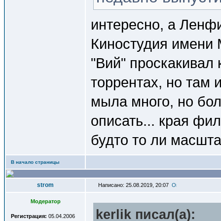
интересно, а Ленф
Киностудия имени 
"Вий" проскакивал 
торрентах, но там 
мыла много, но бол
описать... края фи
будто то ли масшта
В начало страницы
strom
Написано: 25.08.2019, 20:07
Модератор
kerlik писал(a):
Регистрация:
05.04.2006