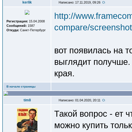
kerlik
Написано: 17.11.2019, 09:26
http://www.frameco
Регистрация:
15.04.2008
compare/screensho
Сообщений:
1587
Откуда:
Санкт-Петербург
вот появилась на т
выглядит получше. 
края.
В начало страницы
tim8
Написано: 01.04.2020, 20:11
Такой вопрос - ет ч
можно купить толь