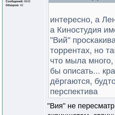
Сообщений:
6543
Обзоров:
42
интересно, а Ле
а Киностудия им
"Вий" проскакив
торрентах, но т
что мыла много,
бы описать... к
дёргаются, будт
перспектива
"Вия" не пересматр