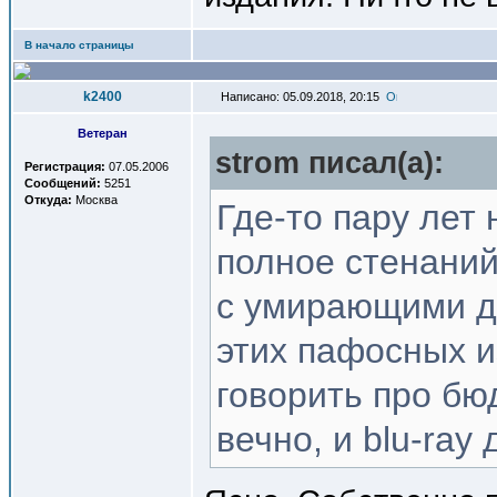
В начало страницы
k2400
Написано: 05.09.2018, 20:15
Ветеран
strom писал(a):
Регистрация:
07.05.2006
Сообщений:
5251
Откуда:
Москва
Где-то пару лет 
полное стенаний
с умирающими дис
этих пафосных и
говорить про бю
вечно, и blu-ray