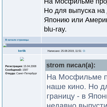
На Мосфильме прод
Но для выпуска на 
Японию или Америк
blu-ray.
В начало страницы
kerlik
Написано: 25.08.2019, 11:51
strom писал(a):
Регистрация:
15.04.2008
Сообщений:
1587
Откуда:
Санкт-Петербург
На Мосфильме п
наше кино. Но д
границу - в Япон
недавно выпустил