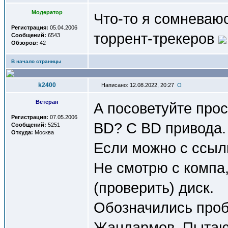
Модератор
Что-то я сомневаю
Регистрация:
05.04.2006
торрент-трекеров
Сообщений:
6543
Обзоров:
42
В начало страницы
k2400
Написано: 12.08.2022, 20:27
Ветеран
А посоветуйте прос
Регистрация:
07.05.2006
BD? С BD привода.
Сообщений:
5251
Откуда:
Москва
Если можно с ссылк
Не смотрю с компа,
(проверить) диск.
Обозначились проб
Жандармов. Пытаюс