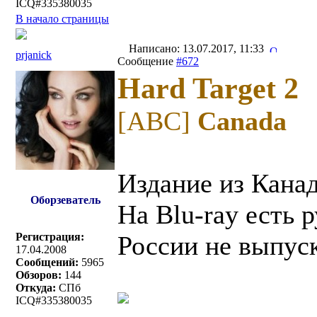
ICQ#335380035
В начало страницы
Написано: 13.07.2017, 11:33
prjanick
Сообщение
#672
Hard Target 2
[ABC]
Canada
Издание из Кана
Оборзеватель
На Blu-ray есть 
Регистрация:
России не выпуск
17.04.2008
Сообщений:
5965
Обзоров:
144
Откуда:
СПб
ICQ#335380035