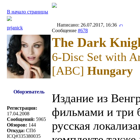
В начало страницы
Написано: 26.07.2017, 16:36
prjanick
Сообщение
#678
The Dark Knigh
6-Disc Set with A
[ABC]
Hungary
Оборзеватель
Издание из Венгр
Регистрация:
фильмами и три 
17.04.2008
Сообщений:
5965
русская локализа
Обзоров:
144
Откуда:
СПб
комплекте также 
ICQ#335380035