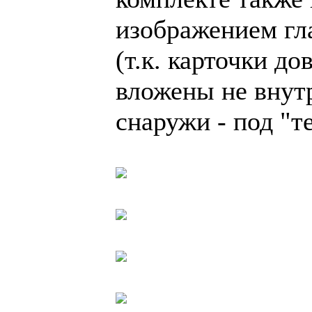
изображением гл
(т.к. карточки д
вложены не внутр
снаружи - под "т