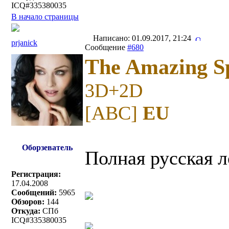
ICQ#335380035
В начало страницы
Написано: 01.09.2017, 21:24
prjanick
Сообщение
#680
The Amazing S
3D+2D
[ABC]
EU
Оборзеватель
Полная русская л
Регистрация:
17.04.2008
Сообщений:
5965
Обзоров:
144
Откуда:
СПб
ICQ#335380035