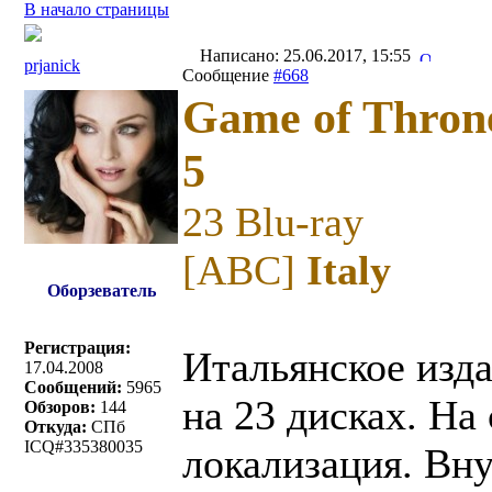
В начало страницы
Написано: 25.06.2017, 15:55
prjanick
Сообщение
#668
Game of Throne
5
23 Blu-ray
[ABC]
Italy
Оборзеватель
Регистрация:
Итальянское изда
17.04.2008
Сообщений:
5965
на 23 дисках. На 
Обзоров:
144
Откуда:
СПб
ICQ#335380035
локализация. Вн