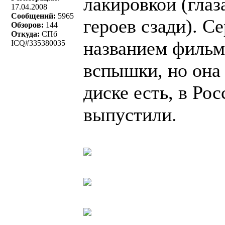
лакировкой (глаз
17.04.2008
Сообщений:
5965
героев сзади). С
Обзоров:
144
Откуда:
СПб
названием фильма
ICQ#335380035
вспышки, но она 
диске есть, в Рос
выпустили.