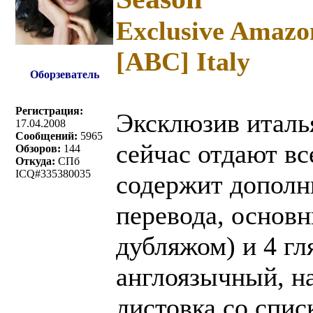
Exclusive Amazon
[ABC] Italy
Оборзеватель
Регистрация:
Эксклюзив италь
17.04.2008
Сообщений:
5965
сейчас отдают вс
Обзоров:
144
Откуда:
СПб
ICQ#335380035
содержит дополн
перевода, основн
дубляжом) и 4 гл
англоязычный, на
листовка со спис