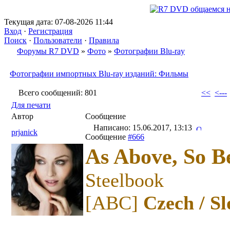
Текущая дата: 07-08-2026 11:44
Вход
·
Регистрация
Поиск
·
Пользователи
·
Правила
Форумы R7 DVD
»
Фото
»
Фотографии Blu-ray
Фотографии импортных Blu-ray изданий: Фильмы
Всего сообщений: 801
<<
<---
Для печати
Автор
Сообщение
Написано: 15.06.2017, 13:13
prjanick
Сообщение
#666
As Above, So B
Steelbook
[ABC]
Czech / Sl