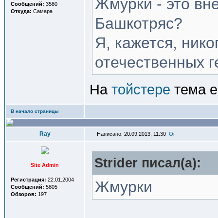
Жмурки - это вн
Сообщений:
3580
Откуда:
Самара
Башкотряс?
Я, кажется, нико
отечественных г
На
тойстере
тема е
В начало страницы
Ray
Написано: 20.09.2013, 11:30
Strider писал(a):
Site Admin
Регистрация:
22.01.2004
Жмурки
Сообщений:
5805
Обзоров:
197