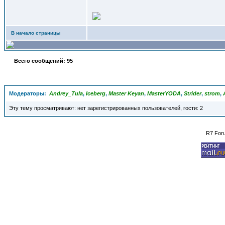
В начало страницы
Всего сообщений: 95
Модераторы:
Andrey_Tula
,
Iceberg
,
Master Keyan
,
MasterYODA
,
Strider
,
strom
,
Эту тему просматривают: нет зарегистрированных пользователей, гости: 2
R7 For