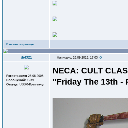
В начало страницы
def321
Написано: 26.09.2013, 17:03
NECA: CULT CLASS
Регистрация:
23.08.2008
"Friday The 13th - 
Сообщений:
1239
Откуда:
USSR-Кременчуг