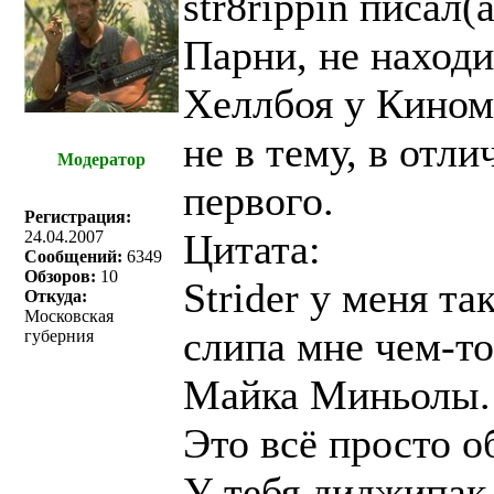
str8rippin писал(a
Парни, не находи
Хеллбоя у Кином
не в тему, в отл
Модератор
первого.
Регистрация:
Цитата:
24.04.2007
Сообщений:
6349
Обзоров:
10
Strider у меня т
Откуда:
Московская
слипа мне чем-т
губерния
Майка Миньолы.
Это всё просто о
У тебя диджипак