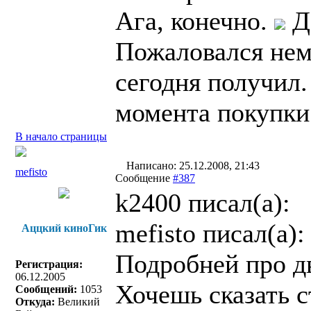
Ага, конечно.
До
Пожаловался нем
сегодня получил.
момента покупки
В начало страницы
Написано: 25.12.2008, 21:43
mefisto
Сообщение
#387
k2400 писал(a):
mefisto писал(a):
Аццкий киноГик
Подробней про дв
Регистрация:
06.12.2005
Хочешь сказать 
Сообщений:
1053
Откуда:
Великий