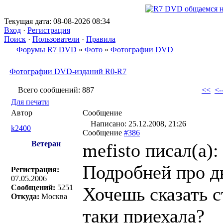
Текущая дата: 08-08-2026 08:34
Вход
·
Регистрация
Поиск
·
Пользователи
·
Правила
Форумы R7 DVD
»
Фото
»
Фотографии DVD
Фотографии DVD-изданий R0-R7
Всего сообщений: 887
<<
<-
Для печати
Автор
Сообщение
Написано: 25.12.2008, 21:26
k2400
Сообщение
#386
Ветеран
mefisto писал(a):
Подробней про дв
Регистрация:
07.05.2006
Сообщений:
5251
Хочешь сказать 
Откуда:
Москва
таки приехала?