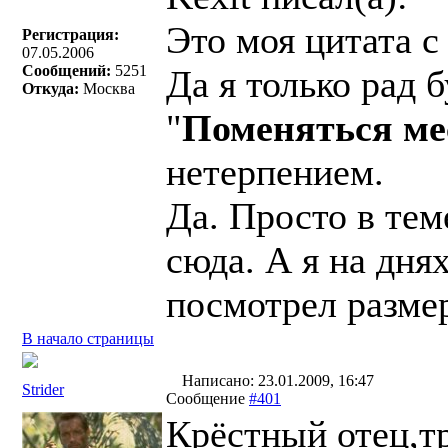
Это моя цитата с
Регистрация:
07.05.2006
Сообщений:
5251
Да я только рад 
Откуда:
Москва
"
Поменяться ме
нетерпением.
Да. Просто в те
сюда. А я на днях
посмотрел размер
В начало страницы
Написано: 23.01.2009, 16:47
Strider
Сообщение
#401
Крёстный отец,т