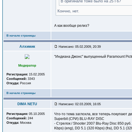
В оригинале тоже было на 25 Гб?
Кончно, нет.
А как вообще релиз?
В начало страницы
Алхимик
Написано: 05.02.2009, 20:39
"Индиана Джонс" выпущенный Paramount Pictur
Модератор
Регистрация:
15.02.2005
Сообщений:
3343
Откуда:
Россия
В начало страницы
DIMA NETU
Написано: 02.03.2009, 16:05
Регистрация:
05.10.2005
Что-то тема заглохла, все теперь покупают д
Сообщений:
244
Superbit (СРИ) BLU-RAY DISC
Откуда:
Москва
- Стрелок / Shooter 2007 Blu-Ray Disc 850 руб. 
Kbps) (eng), DD 5.1 (320 Kbps) (fra), DD 5.1 (3