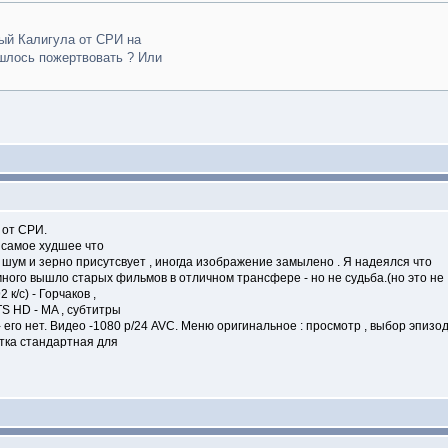
ный Калигула от СРИ на
ишлось пожертвовать ? Или
D от CРИ.
о самое худшее что
 шум и зерно присутсвует , иногда изображение замылено . Я надеялся что
много вышло старых фильмов в отличном трансфере - но не судьба.(но это не
 к/с) - Горчаков ,
DTS HD - MA , субтитры
- его нет. Видео -1080 р/24 AVC. Меню оригинальное : просмотр , выбор эпизодо
тка стандартная для