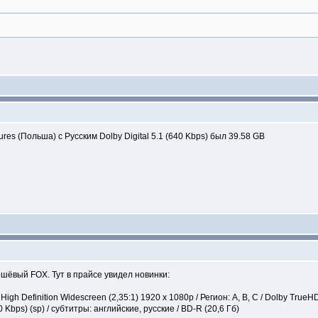
es (Польша) c Русским Dolby Digital 5.1 (640 Kbps) был 39.58 GB
ешёвый FOX. Тут в прайсе увидел новинки:
High Definition Widescreen (2,35:1) 1920 x 1080p / Регион: A, B, C / Dolby TrueH
20 Kbps) (sp) / субтитры: английские, русские / BD-R (20,6 Гб)