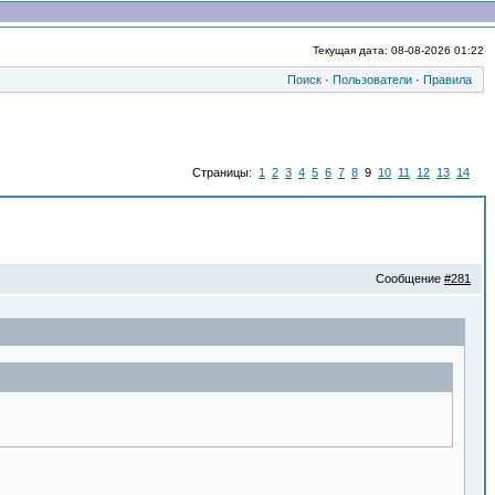
Текущая дата: 08-08-2026 01:22
Поиск
·
Пользователи
·
Правила
Страницы:
1
2
3
4
5
6
7
8
9
10
11
12
13
14
Сообщение
#281