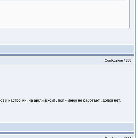
Сообщение
#288
в и настройки (на английском) , поп - меню не работает , допов нет.