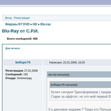
Вход
·
Регистрация
Форумы R7 DVD
»
HD
»
Blu-ray
Blu-Ray от С.Р.И.
Всего сообщений: 458
Для печати
Автор
belfegor76
Написано: 22.01.2009, 19:23
Регистрация:
27.01.2008
Сообщений:
155
vla-vla писал(a):
Откуда:
Зеленоград
belfegor76 писал(a):
Купил сегодня Трансформеров ( продав
Сорри за оффтоп, но это мой первый B
2-х дисковое издание ? Тогда это Польша