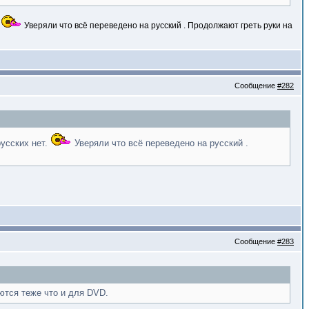
.
Уверяли что всё переведено на русский . Продолжают греть руки на
Сообщение
#282
русских нет.
Уверяли что всё переведено на русский .
Сообщение
#283
ются теже что и для DVD.