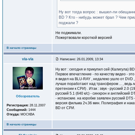
Ну вот тогда вопрос : вышел-ли обещан
BD ? Кто - нибудь может брал ? Чем пр
поджали ?
Не поджимали.
Пожертвовали короткой версией
В начало страницы
vla-vla
Написано: 26.01.2009, 13:34
Ну вот : сегодня и прикупил сей (Калигула) B
Первое впечатление - по качеству видео - эт
я видел на BLU-RAY , недалеко ушло от DVD ,
лучше поработают над трансфером ... , ведь 
претензии к СРИ) . Итак : звук - русский 2.0 (192
русский 5.1 (640 к/с) - синхрон и английский 
Обозреватель
- испанские. на коробке заявлен русский DTS 
версия фильма 2ч.36 мин. Полиграфия и нака
Регистрация:
28.11.2007
BD от СРИ.
Сообщений:
1444
Откуда:
МОСКВА
В начало страницы