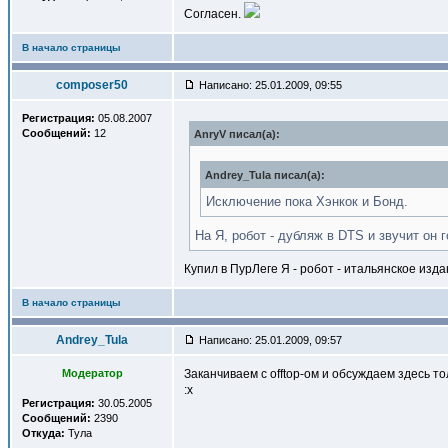
Согласен.
В начало страницы
composer50
Написано: 25.01.2009, 09:55
Регистрация:
05.08.2007
Сообщений:
12
AnryV писал(a):
Andrey_Tula писал(a):
Исключение пока Хэнкок и Бонд.
На Я, робот - дубляж в DTS и звучит он 
Купил в ПурЛеге Я - робот - итальянское изда
В начало страницы
Andrey_Tula
Написано: 25.01.2009, 09:57
Модератор
Заканчиваем с offtop-ом и обсуждаем здесь то
:x
Регистрация:
30.05.2005
Сообщений:
2390
Откуда:
Тула