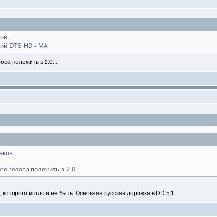
ов ,
ский DTS HD - MA
оса положить в 2.0....
аков ,
го голоса положить в 2.0....
, которого могло и не быть. Основная русская дорожка в DD 5.1.