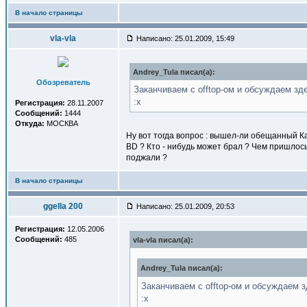
В начало страницы
vla-vla
Написано: 25.01.2009, 15:49
Andrey_Tula писал(a):
Обозреватель
Заканчиваем с offtop-ом и обсуждаем зд
:x
Регистрация:
28.11.2007
Сообщений:
1444
Откуда:
МОСКВА
Ну вот тогда вопрос : вышел-ли обещанный К
BD ? Кто - нибудь может брал ? Чем пришлос
поджали ?
В начало страницы
ggella 200
Написано: 25.01.2009, 20:53
Регистрация:
12.05.2006
Сообщений:
485
vla-vla писал(a):
Andrey_Tula писал(a):
Заканчиваем с offtop-ом и обсуждаем з
:x