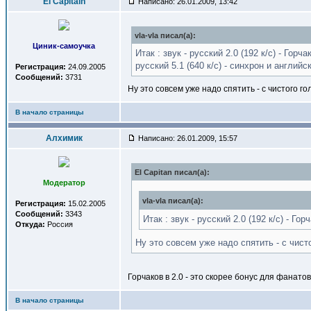
El Capitain
Написано: 26.01.2009, 13:42
vla-vla писал(a):
Циник-самоучка
Итак : звук - русский 2.0 (192 к/с) - Горчак
русский 5.1 (640 к/с) - синхрон и англий
Регистрация:
24.09.2005
Сообщений:
3731
Ну это совсем уже надо спятить - с чистого гол
В начало страницы
Алхимик
Написано: 26.01.2009, 15:57
El Capitan писал(a):
Модератор
vla-vla писал(a):
Регистрация:
15.02.2005
Сообщений:
3343
Итак : звук - русский 2.0 (192 к/с) - Горч
Откуда:
Россия
Ну это совсем уже надо спятить - с чисто
Горчаков в 2.0 - это скорее бонус для фанатов
В начало страницы