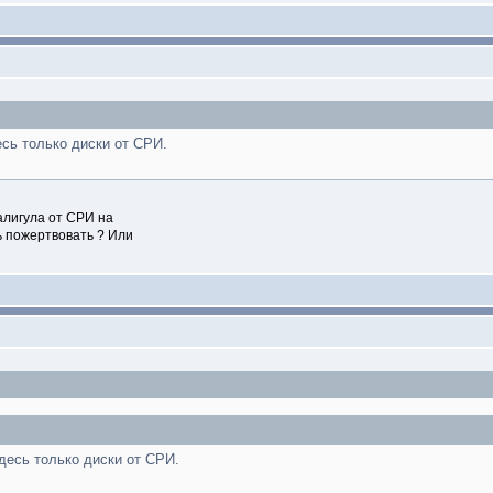
есь только диски от СРИ.
алигула от СРИ на
ь пожертвовать ? Или
десь только диски от СРИ.