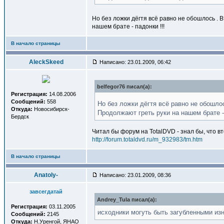
Но без ложки дёгтя всё равно не обошлось . В
нашем брате - падонки !!!
В начало страницы
AleckSkeed
Написано: 23.01.2009, 06:42
belfegor76 писал(a):
Регистрация:
14.08.2006
Сообщений:
558
Но без ложки дёгтя всё равно не обошлос
Откуда:
Новосибирск-
Продолжают греть руки на нашем брате - 
Бердск
Читал бы форум на TotalDVD - знал бы, что в
http://forum.totaldvd.ru/m_932983/tm.htm
В начало страницы
Anatoly-
Написано: 23.01.2009, 08:36
завсегдатай
Andrey_Tula писал(a):
Регистрация:
03.11.2005
исходники могуть быть загубленными изн
Сообщений:
2145
Откуда:
Н.Уренгой, ЯНАО