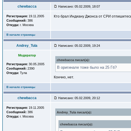
chewbacca
Написано: 05.02.2009, 18:07
Регистрация:
19.11.2005
Кто брал Индиану Джонса от СРИ отпишитесь 
Сообщений:
386
Откуда:
г. Москва
В начало страницы
Andrey_Tula
Написано: 05.02.2009, 19:24
Модератор
chewbacca писал(a):
Регистрация:
30.05.2005
В оригинале тоже было на 25 Гб?
Сообщений:
2390
Откуда:
Тула
Кончно, нет.
В начало страницы
chewbacca
Написано: 05.02.2009, 20:12
Регистрация:
19.11.2005
Сообщений:
386
Andrey_Tula писал(a):
Откуда:
г. Москва
chewbacca писал(a):