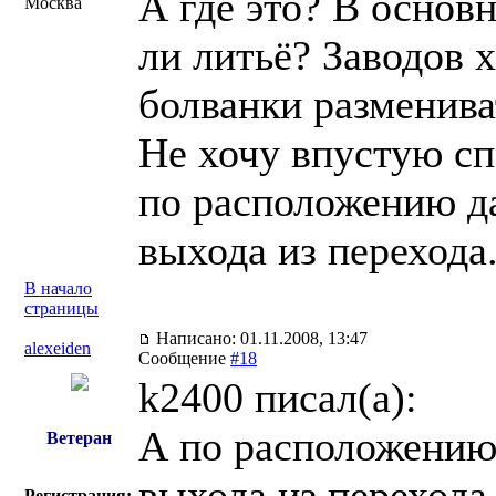
А где это? В основ
Москва
ли литьё? Заводов х
болванки разменива
Не хочу впустую сп
по расположению да
выхода из перехода.
В начало
страницы
Написано: 01.11.2008, 13:47
alexeiden
Сообщение
#18
k2400 писал(a):
А по расположению 
Ветеран
выхода из перехода.
Регистрация: