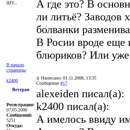
А где это? В основ
ШУ...
ли литьё? Заводов х
болванки разменива
В Росии вроде еще 
блюриков? Или уже
В начало
страницы
Написано: 01.11.2008, 13:35
k2400
Сообщение
#17
Ветеран
alexeiden писал(a):
k2400 писал(a):
Регистрация:
07.05.2006
Сообщений:
А имелось ввиду им
5251
Откуда: