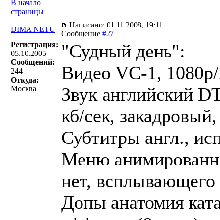
В начало
страницы
Написано: 01.11.2008, 19:11
DIMA NETU
Сообщение
#27
Регистрация:
"Судный день":
05.10.2005
Сообщений:
Видео VC-1, 1080p/2
244
Откуда:
Звук английский D
Москва
кб/сек, закадровый,
Субтитры англ., исп
Меню анимированно
нет, всплывающего
Допы анатомия ката