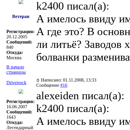
k2400 писал(a):
А имелось ввиду им
Ветеран
А где это? В основ
Регистрация:
20.12.2005
ли литьё? Заводов х
Сообщений:
840
Откуда:
болванки разменива
Москва
В начало
страницы
Написано: 01.11.2008, 13:33
Driverrock
Сообщение
#16
alexeiden писал(a):
Регистрация:
k2400 писал(a):
16.06.2007
Сообщений:
1643
А имелось ввиду им
Откуда:
Легендарный