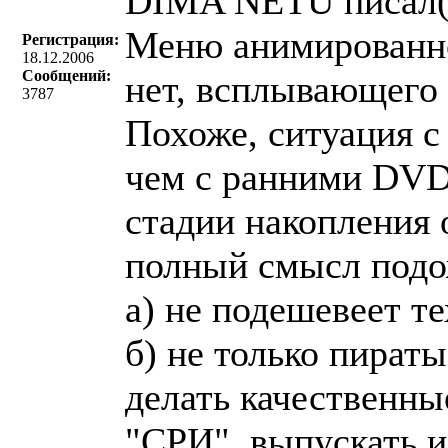
DIMA NETU писал(
Меню анимированно
Регистрация:
18.12.2006
Сообщений:
нет, всплывающего
3787
Похоже, ситуация с
чем с ранними DVD
стадии накопления 
полный смысл подож
а) не подешевеет т
б) не только пират
делать качественны
"СРИ", выпускать и