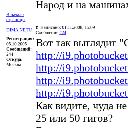
Народ и на машинах
В начало
страницы
Написано: 01.11.2008, 15:09
DIMA NETU
Сообщение
#24
Регистрация:
Вот так выглядит "
05.10.2005
Сообщений:
http://i9.photobuc
244
Откуда:
http://i9.photobuc
Москва
http://i9.photobuc
http://i9.photobuc
Как видите, чуда н
25 или 50 гигов?