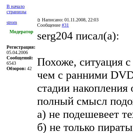
В начало
страницы
Написано: 01.11.2008, 22:03
strom
Сообщение
#31
Модератор
serg204 писал(a):
Регистрация:
05.04.2006
Сообщений:
Похоже, ситуация с
6543
Обзоров:
42
чем с ранними DVD
стадии накопления 
полный смысл подож
а) не подешевеет т
б) не только пират