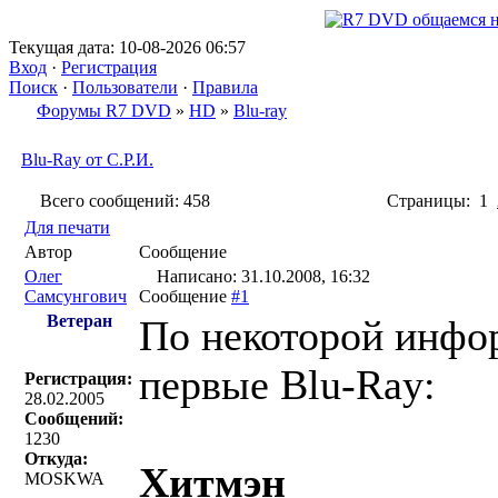
Текущая дата: 10-08-2026 06:57
Вход
·
Регистрация
Поиск
·
Пользователи
·
Правила
Форумы R7 DVD
»
HD
»
Blu-ray
Blu-Ray от С.Р.И.
Всего сообщений: 458
Страницы: 1
Для печати
Автор
Сообщение
Олег
Написано: 31.10.2008, 16:32
Самсунгович
Сообщение
#1
Ветеран
По некоторой инфор
первые Blu-Ray:
Регистрация:
28.02.2005
Сообщений:
1230
Откуда:
Хитмэн
MOSKWA