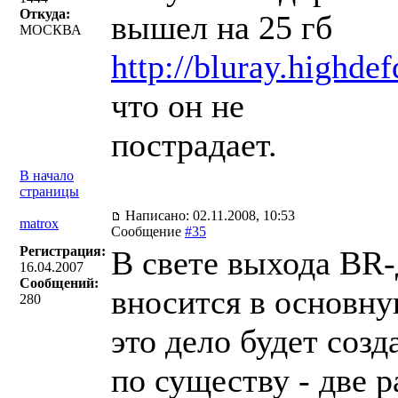
Откуда:
вышел на 25 гб
МОСКВА
http://bluray.highdef
что он не
пострадает.
В начало
страницы
Написано: 02.11.2008, 10:53
matrox
Сообщение
#35
Регистрация:
В свете выхода ВR-
16.04.2007
Сообщений:
вносится в основну
280
это дело будет созд
по существу - две 