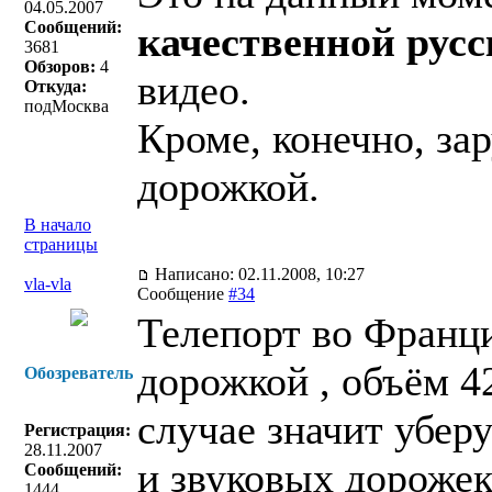
04.05.2007
Сообщений:
качественной русс
3681
Обзоров:
4
видео.
Откуда:
подМосква
Кроме, конечно, за
дорожкой.
В начало
страницы
Написано: 02.11.2008, 10:27
vla-vla
Сообщение
#34
Телепорт во Франци
дорожкой , объём 4
Обозреватель
случае значит уберу
Регистрация:
28.11.2007
и звуковых дорожек
Сообщений:
1444