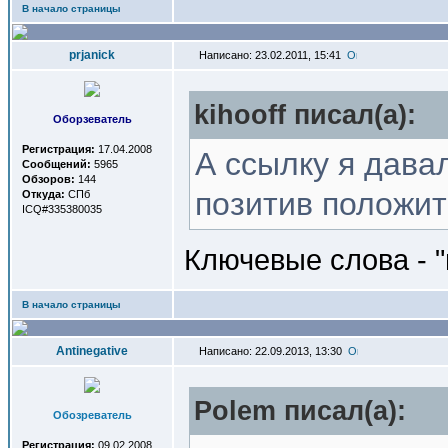
В начало страницы
prjanick
Написано: 23.02.2011, 15:41
kihooff писал(a):
Оборзеватель
Регистрация:
17.04.2008
А ссылку я дава
Сообщений:
5965
Обзоров:
144
позитив положит
Откуда:
СПб
ICQ#335380035
Ключевые слова - 
В начало страницы
Antinegative
Написано: 22.09.2013, 13:30
Polem писал(a):
Обозреватель
Регистрация:
09.02.2008