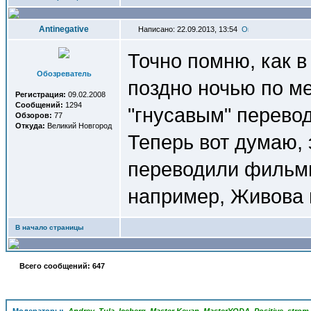
Antinegative
Написано: 22.09.2013, 13:54
Точно помню, как в
Обозреватель
поздно ночью по м
Регистрация:
09.02.2008
Сообщений:
1294
"гнусавым" перево
Обзоров:
77
Откуда:
Великий Новгород
Теперь вот думаю,
переводили фильмы
например, Живова 
В начало страницы
Всего сообщений: 647