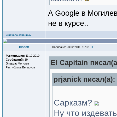
А Google в Могилев
не в курсе..
В начало страницы
kihooff
Написано: 23.02.2011, 15:32
Регистрация:
11.12.2010
Сообщений:
19
El Capitain писал(a
Откуда:
Могилев
Республика Беларусь
prjanick писал(a):
Сарказм?
Ну что издеват