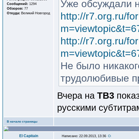
Уже обсуждали н
Сообщений:
1294
Обзоров:
77
http://r7.org.ru/f
Откуда:
Великий Новгород
m=viewtopic&t=
http://r7.org.ru/f
m=viewtopic&t=
Не было никаког
трудолюбивые п
Вчера на
ТВ3
показ
русскими субтитра
В начало страницы
El Capitain
Написано: 22.09.2013, 13:36