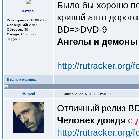
Было бы хорошо пе
Ветеран
кривой англ.дорож
Регистрация:
12.08.2006
Сообщений:
2709
BD=>DVD-9
Обзоров:
50
Откуда:
Со старого
Ангелы и демоны
форума
http://rutracker.org
В начало страницы
Magvai
Написано: 22.02.2011, 21:50
Отличный релиз B
Человек дождя
с
http://rutracker.org