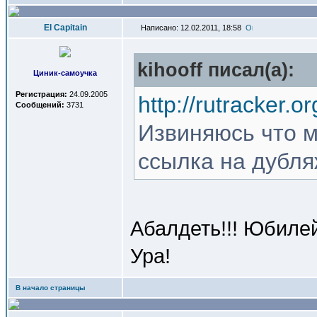
El Capitain
Написано: 12.02.2011, 18:58
kihooff писал(a):
Циник-самоучка
Регистрация:
24.09.2005
http://rutracker.
Сообщений:
3731
Извиняюсь что м
ссылка на дубля
Абалдеть!!! Юбилей
Ура!
В начало страницы