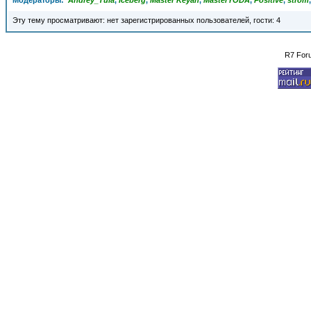
Модераторы:
Andrey_Tula
,
Iceberg
,
Master Keyan
,
MasterYODA
,
Positive
,
strom
Эту тему просматривают: нет зарегистрированных пользователей, гости: 4
R7 For