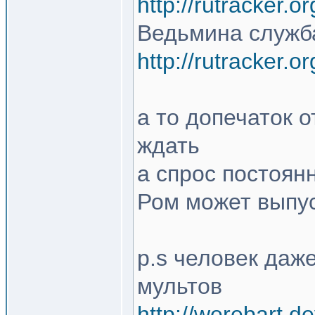
http://rutracker.
Ведьмина служба 
http://rutracker.
а то допечаток 
ждать
а спрос постоянн
Ром может выпу
p.s человек даж
мультов
http://werebart.d