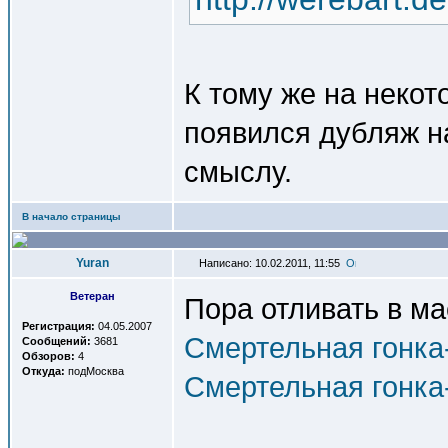
К тому же на некот
появился дубляж на
смыслу.
В начало страницы
Yuran
Написано: 10.02.2011, 11:55
Ветеран
Пора отливать в м
Регистрация:
04.05.2007
Смертельная гонка
Сообщений:
3681
Обзоров:
4
Откуда:
подМосква
Смертельная гонка