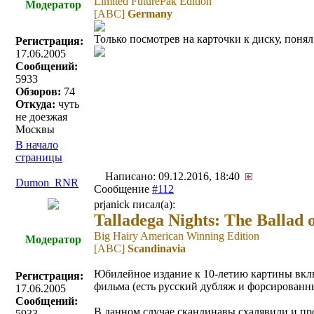
Limited FuturePak Edition
Модератор
[ABC]
Germany
Только посмотрев на карточки к диску, поня
Регистрация:
17.06.2005
Сообщений:
5933
Обзоров:
74
Откуда:
чуть
не доезжая
Москвы
В начало
страницы
Написано: 09.12.2016, 18:40
Dumon_RNR
Сообщение
#112
prjanick писал(a):
Talladega Nights: The Ballad 
Big Hairy American Winning Edition
Модератор
[ABC]
Scandinavia
Юбилейное издание к 10-летию картины включ
Регистрация:
фильма (есть русский дубляж и форсированн
17.06.2005
Сообщений:
В данном случае скандинавы схалявили и пр
5933