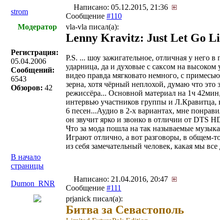
Написано: 05.12.2015, 21:36
strom
Сообщение
#110
Модератор
vla-vla писал(a):
Lenny Kravitz: Just Let Go L
Регистрация:
P.S. ... шоу зажигательное, отличная у него в
05.04.2006
ударница, да и духовые с саксом на высоком 
Сообщений:
видео правда мягковато немного, с примесью
6543
зерна, хотя чёрный неплохой, думаю что это 
Обзоров:
42
режиссёра... Основной материал на 1ч 42мин
интервью участников группы и Л.Кравитца, 
6 песен...Аудио в 2-х вариантах, мне понрав
он звучит ярко и звонко в отличии от DTS HD
Что за мода пошла на так называемые музыка
Играют отлично, а вот разговоры, в общем-т
из себя замечательный человек, какая мы все 
В начало
страницы
Написано: 21.04.2016, 20:47
Dumon_RNR
Сообщение
#111
prjanick писал(a):
Битва за Севастополь