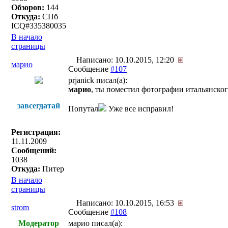
Обзоров:
144
Откуда:
СПб
ICQ#335380035
В начало
страницы
Написано: 10.10.2015, 12:20
марио
Сообщение
#107
prjanick писал(a):
марио
, ты поместил фотографии итальянского
завсегдатай
Попутал
Уже все исправил!
Регистрация:
11.11.2009
Сообщений:
1038
Откуда:
Питер
В начало
страницы
Написано: 10.10.2015, 16:53
strom
Сообщение
#108
Модератор
марио писал(a):