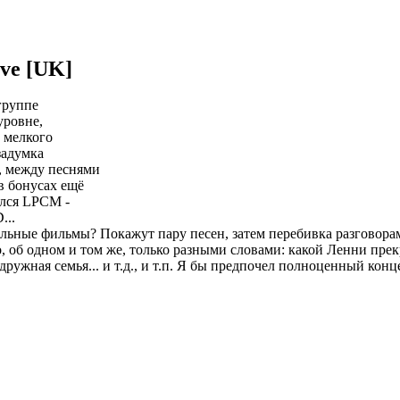
ive [UK]
 группе
уровне,
 мелкого
задумка
, между песнями
в бонусах ещё
ился LPCM -
...
льные фильмы? Покажут пару песен, затем перебивка разговорами
о, об одном и том же, только разными словами: какой Ленни пре
дружная семья... и т.д., и т.п. Я бы предпочел полноценный конц