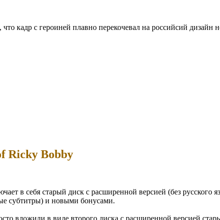
л, что кадр с героиней плавно перекочевал на российсий дизайн
of Ricky Bobby
ает в себя старый диск с расширенной версией (без русского 
ые субтитры) и новыми бонусами.
осто вложили в виде второго диска с расширенной версией стар