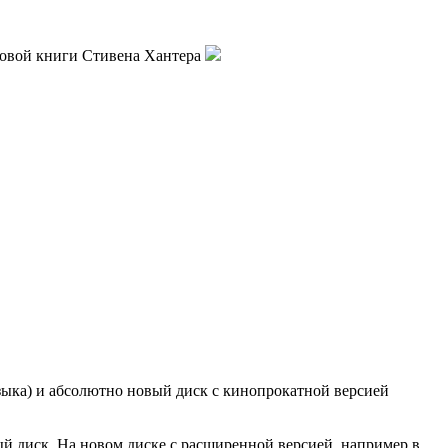
 новой книги Стивена Хантера
языка) и абсолютно новый диск с кинопрокатной версией
ый диск. На новом диске с расширенной версией, например в