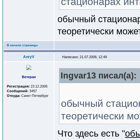
стационарах инт
обычный стационар 
теоретически может
В начало страницы
AnryV
Написано: 21.07.2008, 12:49
Ingvar13 писал(a):
Ветеран
Регистрация:
23.12.2005
Сообщений:
3497
Откуда:
Санкт-Петербург
обычный стацион
теоретически мож
Что здесь есть "
обы