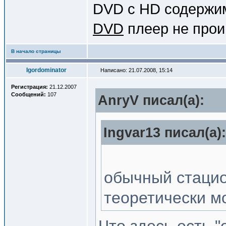
DVD с HD содержим
DVD
плеер не прои
В начало страницы
Igordominator
Написано: 21.07.2008, 15:14
Регистрация:
21.12.2007
Сообщений:
107
AnryV писал(a):
Ingvar13 писал(a):
обычный стацио
теоретически мо