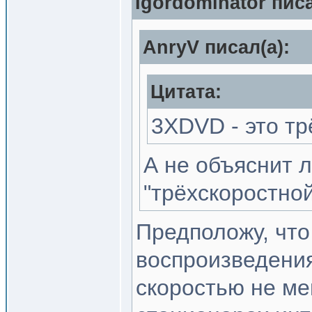
Igordominator писа
AnryV писал(a):
Цитата:
3XDVD - это т
А не объяснит л
"трёхскоростно
Предположу, что
воспроизведения
скоростью не ме