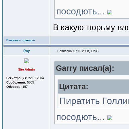
посодють...
В какую тюрьму вл
В начало страницы
Ray
Написано: 07.10.2008, 17:35
Garry писал(a):
Site Admin
Регистрация:
22.01.2004
Сообщений:
5805
Цитата:
Обзоров:
197
Пиратить Голли
посодють...