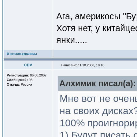
Ага, америкосы "Б
Хотя нет, у китайц
янки.....
В начало страницы
CDV
Написано: 11.10.2008, 18:10
Регистрация:
06.08.2007
Сообщений:
93
Алхимик писал(a):
Откуда:
Россия
Мне вот не очень
на своих дисках
100% проигнорир
1) Будут писать 