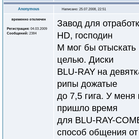
Anonymous
Написано: 25.07.2008, 22:51
временно отключен
Завод для отработ
Регистрация:
04.03.2009
HD, господин
Сообщений:
2384
М мог бы отыскать 
целью. Диски
BLU-RAY на девятк
рипы дожатые
до 7,5 гига. У ме
пришло время
для ВLU-RAY-COMB
способ общения от