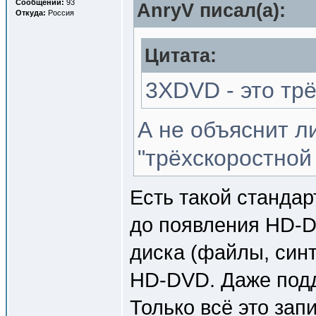
Сообщений:
93
AnryV писал(a):
Откуда:
Россия
Цитата:
3XDVD - это тр
А не объяснит ли
"трёхскоростной
Есть такой стандар
до появления HD-D
диска (файлы, синта
HD-DVD. Даже подд
Только всё это за