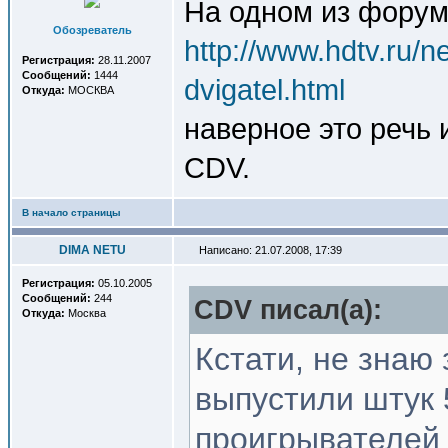
На одном из фору
Обозреватель
http://www.hdtv.ru/n
Регистрация:
28.11.2007
Сообщений:
1444
dvigatel.html
Откуда:
МОСКВА
наверное это речь и
CDV.
В начало страницы
DIMA NETU
Написано: 21.07.2008, 17:39
Регистрация:
05.10.2005
Сообщений:
244
CDV писал(a):
Откуда:
Москва
Кстати, не знаю 
выпустили штук 
проигрывателей 