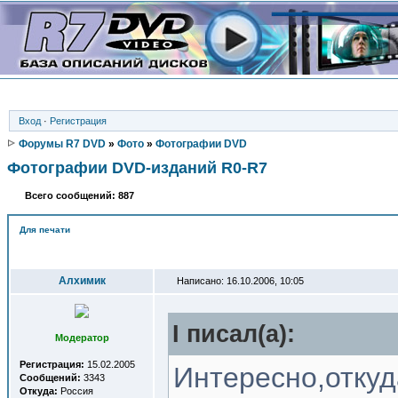
Вход
·
Регистрация
Форумы R7 DVD
»
Фото
»
Фотографии DVD
Фотографии DVD-изданий R0-R7
Всего сообщений: 887
Для печати
Автор
Алхимик
Написано: 16.10.2006, 10:05
I писал(a):
Модератор
Регистрация:
15.02.2005
Интересно,откуд
Сообщений:
3343
Откуда:
Россия