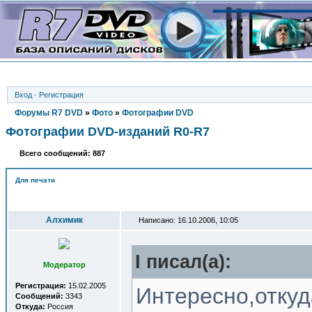
Вход
·
Регистрация
Форумы R7 DVD
»
Фото
»
Фотографии DVD
Фотографии DVD-изданий R0-R7
Всего сообщений: 887
Для печати
Автор
Алхимик
Написано: 16.10.2006, 10:05
I писал(a):
Модератор
Регистрация:
15.02.2005
Интересно,откуд
Сообщений:
3343
Откуда:
Россия