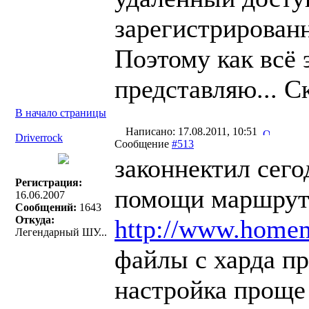
зарегистрированн
Поэтому как всё 
представляю... С
В начало страницы
Написано: 17.08.2011, 10:51
Driverrock
Сообщение
#513
законнектил сего
Регистрация:
помощи маршрути
16.06.2007
Сообщений:
1643
Откуда:
http://www.homem
Легендарный ШУ...
файлы с харда пр
настройка проще 