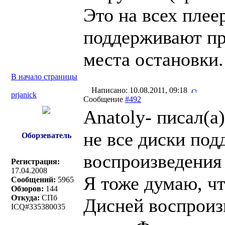
Это на всех плеер
поддерживают пр
места остановки.
В начало страницы
Написано: 10.08.2011, 09:18
prjanick
Сообщение
#492
Anatoly- писал(a)
не все диски по
Оборзеватель
воспроизведения 
Регистрация:
17.04.2008
Я тоже думаю, чт
Сообщений:
5965
Обзоров:
144
Откуда:
СПб
Дисней воспроизв
ICQ#335380035