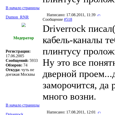
В начало страницы
Написано: 17.08.2011, 11:39
Dumon_RNR
Сообщение
#518
Driverrock писал(
кабель-каналы те
Модератор
плинтусу пролож
Регистрация:
17.06.2005
Ну это все понят
Сообщений:
5933
Обзоров:
74
Откуда:
чуть не
дверной проем...д
доезжая Москвы
заморочится, да 
много возни.
В начало страницы
Написано: 17.08.2011, 12:01
Driverrock