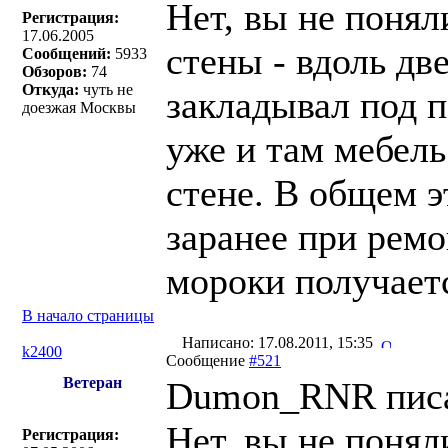
Нет, вы не поняли
Регистрация:
17.06.2005
стены - вдоль дв
Сообщений:
5933
Обзоров:
74
Откуда:
чуть не
закладывал под п
доезжая Москвы
уже и там мебел
стене. В общем э
заранее при рем
мороки получает
В начало страницы
Написано: 17.08.2011, 15:35
k2400
Сообщение
#521
Ветеран
Dumon_RNR писа
Нет, вы не поняли
Регистрация: