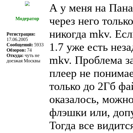
А у меня на Пана
через него толь
Модератор
никогда mkv. Есл
Регистрация:
17.06.2005
1.7 уже есть нез
Сообщений:
5933
Обзоров:
74
Откуда:
чуть не
mkv. Проблема за
доезжая Москвы
плеер не понима
только до 2Гб фа
оказалось, можн
флэшки или, допу
Тогда все видитс