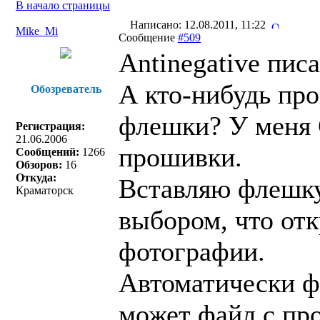
В начало страницы
Написано: 12.08.2011, 11:22
Mike_Mi
Сообщение
#509
Antinegative писа
А кто-нибудь пр
Обозреватель
флешки? У меня 
Регистрация:
21.06.2006
прошивки.
Сообщений:
1266
Обзоров:
16
Откуда:
Вставляю флешку 
Краматорск
выбором, что отк
фотографии.
Автоматически фа
может файл с пр