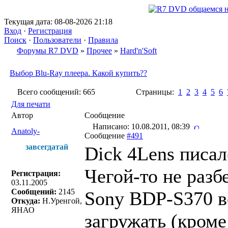
Текущая дата: 08-08-2026 21:18
Вход
·
Регистрация
Поиск
·
Пользователи
·
Правила
Форумы R7 DVD
»
Прочее
»
Hard'n'Soft
Выбор Blu-Ray плеера. Какой купить??
Всего сообщений: 665
Страницы:
1
2
3
4
5
6
Для печати
Автор
Сообщение
Написано: 10.08.2011, 08:39
Anatoly-
Сообщение
#491
завсегдатай
Dick 4Lens писал
Чегой-то не разб
Регистрация:
03.11.2005
Сообщений:
2145
Sony BDP-S370 в
Откуда:
Н.Уренгой,
ЯНАО
загружать (кроме