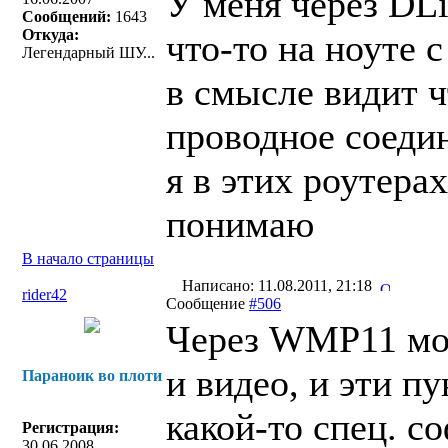
У меня через DLi
Сообщений:
1643
Откуда:
что-то на ноуте с
Легендарный ШУ...
в смысле видит ч
проводное соеди
я в этих роутера
понимаю
В начало страницы
Написано: 11.08.2011, 21:18
rider42
Сообщение
#506
Через WMP11 мо
и видео, и эти п
Параноик во плоти
какой-то спец. с
Регистрация:
30.06.2008