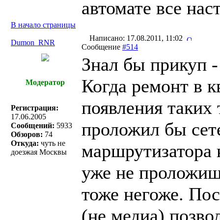
автомате все нас
В начало страницы
Написано: 17.08.2011, 11:02
Dumon_RNR
Сообщение
#514
Знал бы прикуп 
Когда ремонт в к
Модератор
появления таких 
Регистрация:
17.06.2005
проложил бы сете
Сообщений:
5933
Обзоров:
74
Откуда:
чуть не
маршрутизатора к
доезжая Москвы
уже не проложишь
тоже негоже. По
(не медиа) позво