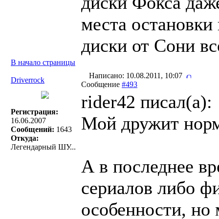
диски Фокса даж
места остановки и
диски от Сони вс
В начало страницы
Написано: 10.08.2011, 10:07
Driverrock
Сообщение
#493
rider42 писал(a):
Регистрация:
Мой дружит нор
16.06.2007
Сообщений:
1643
Откуда:
Легендарный ШУ...
А в последнее в
сериалов либо ф
особенности, но 