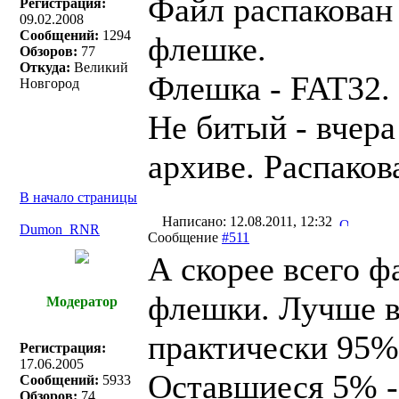
Файл распакован
Регистрация:
09.02.2008
Сообщений:
1294
флешке.
Обзоров:
77
Откуда:
Великий
Флешка - FAT32.
Новгород
Не битый - вчера
архиве. Распаков
В начало страницы
Написано: 12.08.2011, 12:32
Dumon_RNR
Сообщение
#511
А скорее всего ф
флешки. Лучше в
Модератор
практически 95% 
Регистрация:
17.06.2005
Оставшиеся 5% -
Сообщений:
5933
Обзоров:
74