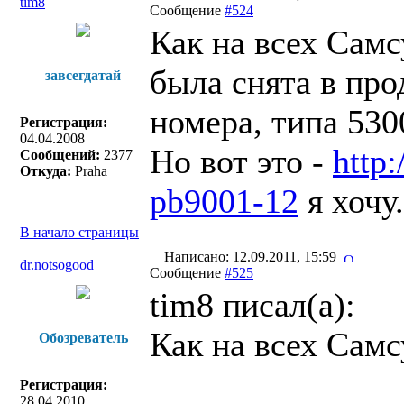
tim8
Сообщение
#524
Как на всех Самс
была снята в пр
завсегдатай
номера, типа 530
Регистрация:
04.04.2008
Но вот это -
http:
Сообщений:
2377
Откуда:
Praha
pb9001-12
я хочу
В начало страницы
Написано: 12.09.2011, 15:59
dr.notsogood
Сообщение
#525
tim8 писал(a):
Как на всех Самс
Обозреватель
Регистрация:
28.04.2010