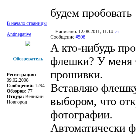
будем пробовать
В начало страницы
Написано: 12.08.2011, 11:14
Antinegative
Сообщение
#508
А кто-нибудь пр
флешки? У меня 
Обозреватель
прошивки.
Регистрация:
09.02.2008
Вставляю флешку 
Сообщений:
1294
Обзоров:
77
Откуда:
Великий
выбором, что отк
Новгород
фотографии.
Автоматически фа