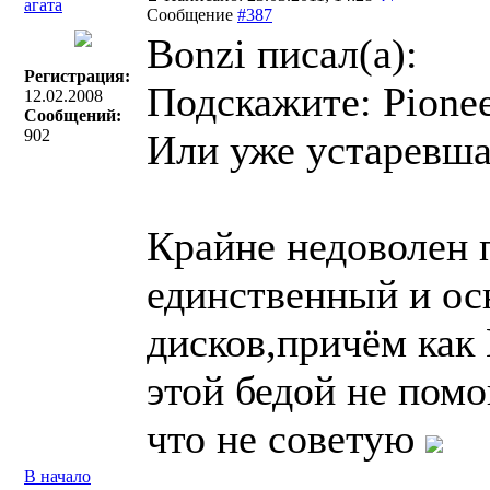
агата
Сообщение
#387
Bonzi писал(a):
Регистрация:
Подскажите: Pione
12.02.2008
Сообщений:
902
Или уже устаревша
Крайне недоволен п
единственный и ос
дисков,причём как
этой бедой не помо
что не советую
В начало