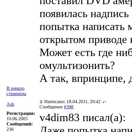
поставил DVD амер
появилась надпись
попытка написать м
открытом приводе н
Может есть где ниб
омультизонить?
А так, впринципе, 
В начало
страницы
Написано: 18.04.2011, 20:42
Ash
Сообщение
#398
Регистрация:
v4dim83 писал(a):
10.06.2005
Сообщений:
Даже попытка напи
236