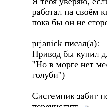
Я тебя уверяю, есл
работал на своём к
пока бы он не сгор
prjanick писал(a):
Привод бы купил д
"Но в морге нет ме
голуби")
Системник забит по
перечислить.