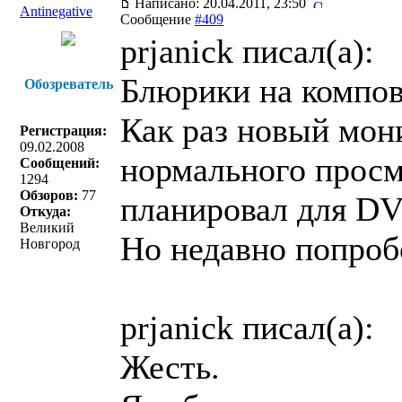
Написано: 20.04.2011, 23:50
Antinegative
Сообщение
#409
prjanick писал(a):
Блюрики на компо
Обозреватель
Как раз новый мони
Регистрация:
09.02.2008
нормального просм
Сообщений:
1294
Обзоров:
77
планировал для D
Откуда:
Великий
Но недавно попроб
Новгород
prjanick писал(a):
Жесть.