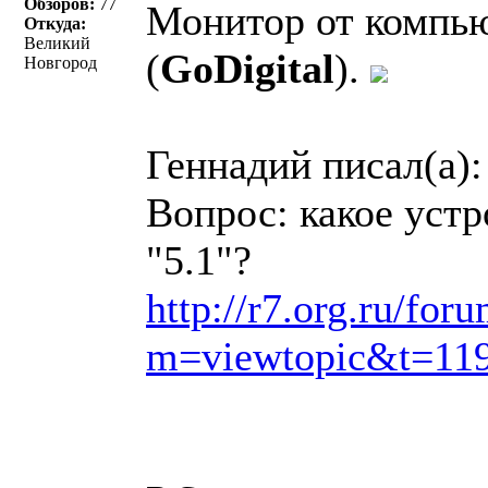
Обзоров:
77
Монитор от компь
Откуда:
Великий
(
GoDigital
).
Новгород
Геннадий писал(a):
Вопрос: какое устр
"5.1"?
http://r7.org.ru/for
m=viewtopic&t=11