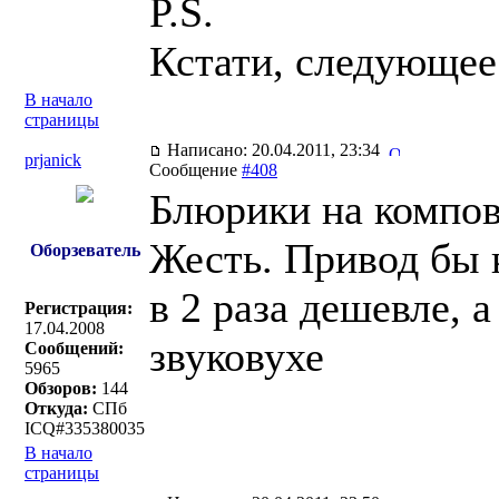
P.S.
Кстати, следующее
В начало
страницы
Написано: 20.04.2011, 23:34
prjanick
Сообщение
#408
Блюрики на компо
Жесть. Привод бы 
Оборзеватель
в 2 раза дешевле, 
Регистрация:
17.04.2008
звуковухе
Сообщений:
5965
Обзоров:
144
Откуда:
СПб
ICQ#335380035
В начало
страницы