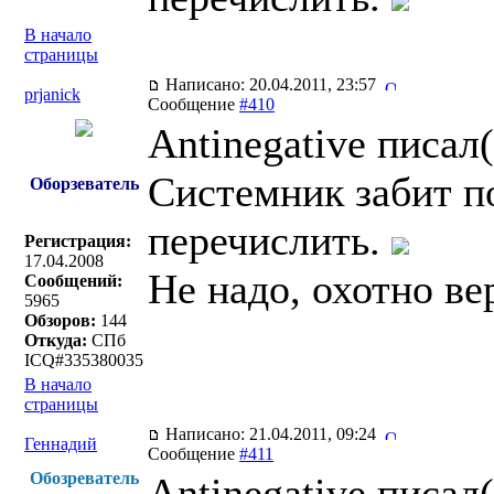
В начало
страницы
Написано: 20.04.2011, 23:57
prjanick
Сообщение
#410
Antinegative писал(
Системник забит по
Оборзеватель
перечислить.
Регистрация:
17.04.2008
Не надо, охотно в
Сообщений:
5965
Обзоров:
144
Откуда:
СПб
ICQ#335380035
В начало
страницы
Написано: 21.04.2011, 09:24
Геннадий
Сообщение
#411
Обозреватель
Antinegative писал(