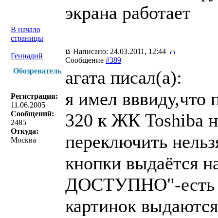
экрана работает
В начало
страницы
Написано: 24.03.2011, 12:44
Геннадий
Сообщение
#389
Обозреватель
агата писал(a):
я имел вввиду,что
Регистрация:
11.06.2005
Сообщений:
320 к ЖК Toshiba н
2485
Откуда:
переключить нельз
Москва
кнопки выдаётся н
ДОСТУПНО"-есть в
картинок выдаются