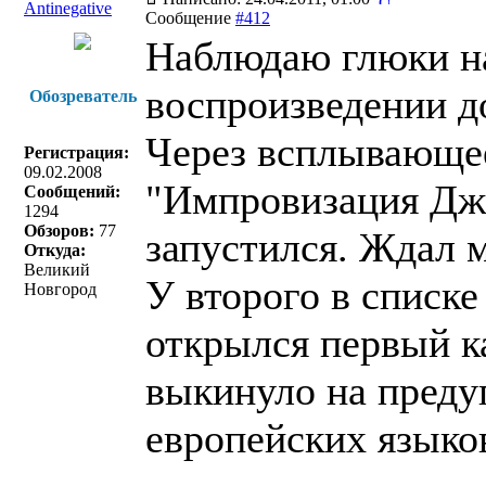
Antinegative
Сообщение
#412
Наблюдаю глюки на
воспроизведении д
Обозреватель
Через всплывающее
Регистрация:
09.02.2008
"Импровизация Джи
Сообщений:
1294
Обзоров:
77
запустился. Ждал м
Откуда:
Великий
У второго в списке
Новгород
открылся первый ка
выкинуло на преду
европейских языков