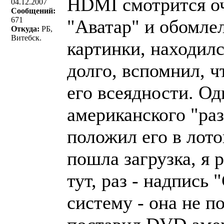
HDMI смотрится оч
04.12.2007
Сообщений:
671
"Аватар" и обомлел
Откуда:
РБ,
Витебск.
картинки, находилс
долго, вспомнил, ч
его всеядности. Од
американского "раз
положил его в лото
пошла загрузка, я 
тут, раз - надпись
систему - она не 