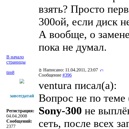
взять? Просто пер
300ой, если диск н
А вообще, о замене
пока не думал.
В начало
страницы
Написано: 11.04.2011, 23:07
tim8
Сообщение
#396
ventura писал(a):
Вопрос не по теме 
завсегдатай
Sony-300
не выплё
Регистрация:
04.04.2008
сеть, после всех 
Сообщений:
2377