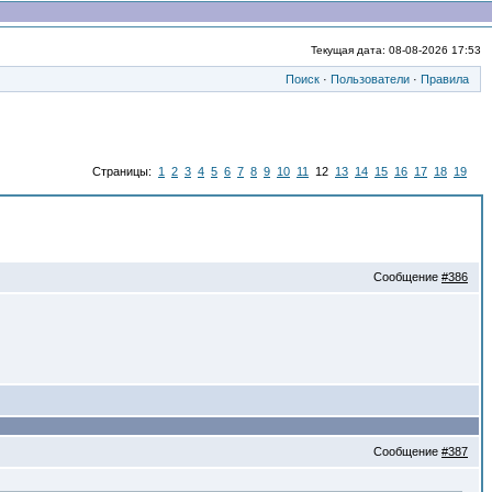
Текущая дата: 08-08-2026 17:53
Поиск
·
Пользователи
·
Правила
Страницы:
1
2
3
4
5
6
7
8
9
10
11
12
13
14
15
16
17
18
19
Сообщение
#386
Сообщение
#387