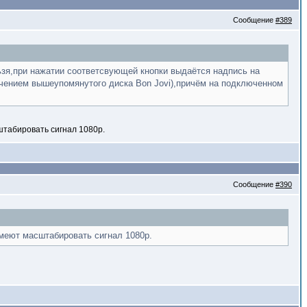
Сообщение
#389
ьзя,при нажатии соответсвующей кнопки выдаётся надпись на
чением вышеупомянутого диска Bon Jovi),причём на подключенном
штабировать сигнал 1080p.
Сообщение
#390
умеют масштабировать сигнал 1080p.