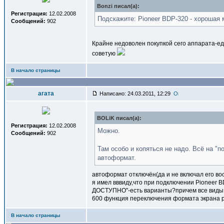
Bonzi писал(a):
Регистрация:
12.02.2008
Подскажите: Pioneer BDP-320 - хорошая
Сообщений:
902
Крайне недоволен покупкой сего аппарата-еди
советую
В начало страницы
агата
Написано: 24.03.2011, 12:29
BOLiK писал(a):
Регистрация:
12.02.2008
Можно.
Сообщений:
902
Там особо и копяться не надо. Всё на "
автоформат.
автоформат отключён(да и не включал его во
я имел вввиду,что при подключении Pioneer 
ДОСТУПНО"-есть варианты?причем все виды к
600 функция переключения формата экрана 
В начало страницы