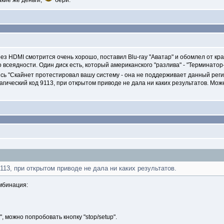
акие же деньги,
бери.
з HDMI смотрится очень хорошо, поставил Blu-ray "Аватар" и обомлел от кра
 всеядности. Один диск есть, который американского "разлива" - "Терминатор-2
дпись "Скайнет протестировал вашу систему - она не поддерживает данный рег
гический код 9113, при открытом приводе не дала ни каких результатов. Може
113, при открытом приводе не дала ни каких результатов.
омбинация:
, можно попробовать кнопку "stop/setup".