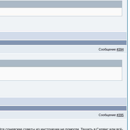
Сообщение
#394
Сообщение
#395
се соневские советы из инструкции не помогли. Тащить в Сервис или всё-