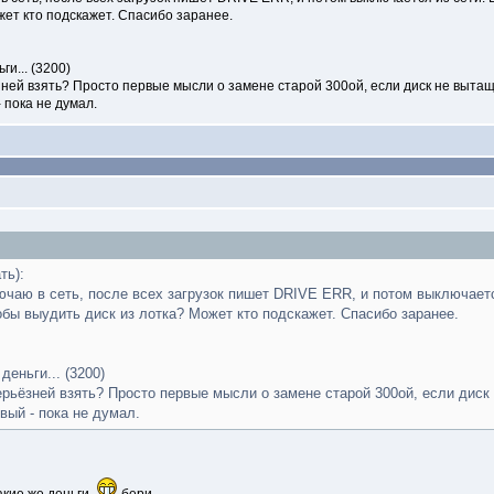
жет кто подскажет. Спасибо заранее.
и... (3200)
зней взять? Просто первые мысли о замене старой 300ой, если диск не вытащ
 пока не думал.
ть):
аю в сеть, после всех загрузок пишет DRIVE ERR, и потом выключается
обы выудить диск из лотка? Может кто подскажет. Спасибо заранее.
еньги... (3200)
ерьёзней взять? Просто первые мысли о замене старой 300ой, если диск
вый - пока не думал.