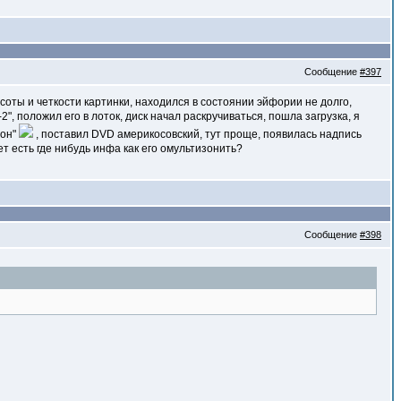
Сообщение
#397
соты и четкости картинки, находился в состоянии эйфории не долго,
", положил его в лоток, диск начал раскручиваться, пошла загрузка, я
ион"
, поставил DVD америкосовский, тут проще, появилась надпись
т есть где нибудь инфа как его омультизонить?
Сообщение
#398