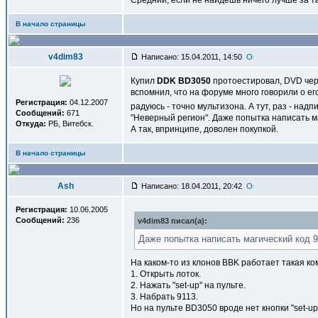
Средний, если не найдёшь ничего лучше за т
В начало страницы
v4dim83
Написано: 15.04.2011, 14:50
Купил
DDK BD3050
протоестировал, DVD чере
вспомнил, что на форуме много говорили о его
Регистрация:
04.12.2007
радуюсь - точно мультизона. А тут, раз - на
Сообщений:
671
"Неверный регион". Даже попытка написать ма
Откуда:
РБ, Витебск.
А так, впринципе, доволен покупкой.
В начало страницы
Ash
Написано: 18.04.2011, 20:42
Регистрация:
10.06.2005
Сообщений:
236
v4dim83 писал(a):
Даже попытка написать магический код 9
На каком-то из клонов BBK работает такая к
1. Открыть лоток.
2. Нажать "set-up" на пульте.
3. Набрать 9113.
Но на пульте BD3050 вроде нет кнопки "set-up"