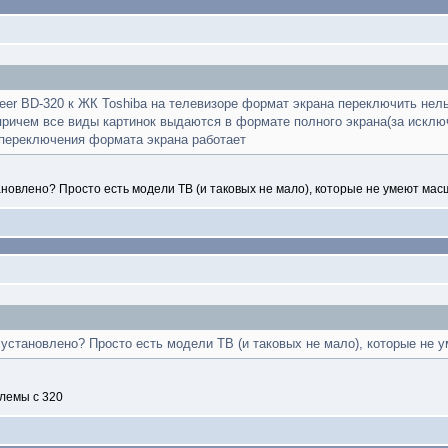
neer BD-320 к ЖК Toshiba на телевизоре формат экрана переключить нел
ичем все виды картинок выдаются в формате полного экрана(за исклю
 переключения формата экрана работает
ановлено? Просто есть модели ТВ (и таковых не мало), которые не умеют мас
 установлено? Просто есть модели ТВ (и таковых не мало), которые не 
лемы с 320