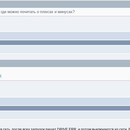
и где можно почитать о плюсах и минусах?
l
сеть, после всех загрузок пишет DRIVE ERR, и потом выключается из сети. В