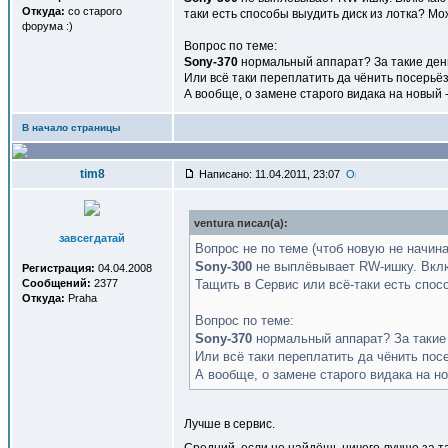
Откуда:
со старого
таки есть способы выудить диск из лотка? Мо
форума :)
Вопрос по теме:
Sony-370
нормальный аппарат? За такие деньг
Или всё таки переплатить да чёнить посерьё
А вообще, о замене старого видака на новый -
В начало страницы
tim8
Написано: 11.04.2011, 23:07
ventura писал(a):
завсегдатай
Вопрос не по теме (чтоб новую не начина
Sony-300
не выплёвывает RW-ишку. Включ
Регистрация:
04.04.2008
Сообщений:
2377
Тащить в Сервис или всё-таки есть спос
Откуда:
Praha
Вопрос по теме:
Sony-370
нормальный аппарат? За такие д
Или всё таки переплатить да чёнить пос
А вообще, о замене старого видака на но
Лучше в сервис.