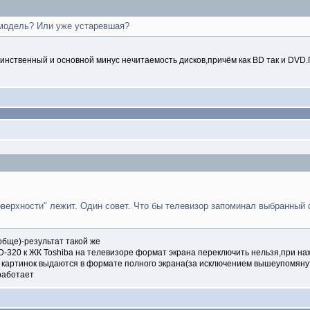
 модель? Или уже устаревшая?
нственный и основной минус нечитаемость дисков,причём как BD так и DVD.Пр
поверхности" лежит. Один совет. Что бы телевизор запоминал выбранный
обще)-результат такой же
BD-320 к ЖК Toshiba на телевизоре формат экрана переключить нельзя,при н
артинок выдаются в формате полного экрана(за исключением вышеупомянутог
работает