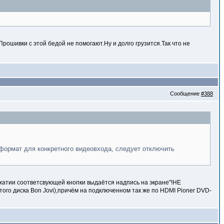
ошивки с этой бедой не помогают.Ну и долго грузится.Так что не
Сообщение
#388
 формат для конкретного видеовхода, следует отключить
ажатии соответсвующей кнопки выдаётся надпись на экране"!НЕ
о диска Bon Jovi),причём на подключенном так же по HDMI Pioner DVD-