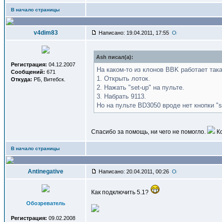
В начало страницы
v4dim83
Написано: 19.04.2011, 17:55
Ash писал(a):
Регистрация:
04.12.2007
На каком-то из клонов BBK работает так
Сообщений:
671
1. Открыть лоток.
Откуда:
РБ, Витебск.
2. Нажать "set-up" на пульте.
3. Набрать 9113.
Но на пульте BD3050 вроде нет кнопки "se
Спасибо за помощь, ни чего не помогло.
Ко
В начало страницы
Antinegative
Написано: 20.04.2011, 00:26
Как подключить 5.1?
Обозреватель
Регистрация:
09.02.2008