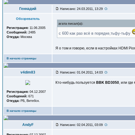
Геннадий
Написано: 24.03.2011, 13:29
Обозреватель
агата писал(a):
Регистрация:
11.06.2005
Сообщений:
2485
с 600 как раз всё в порядке,тьфу-тьфу
Откуда:
Москва
Я о том и говорю, если в настройках HDMI Pio
В начало страницы
v4dim83
Написано: 01.04.2011, 14:03
Кто-нибудь пользуется
BBK BD3050
, или гд
Регистрация:
04.12.2007
Сообщений:
671
Откуда:
РБ, Витебск.
В начало страницы
AndyF
Написано: 02.04.2011, 03:09
Регистрация:
07.12.2007