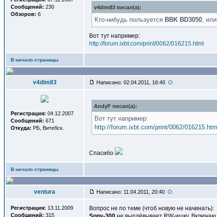
Сообщений:
230
v4dim83 писал(a):
Обзоров:
6
Кто-нибудь пользуется
BBK BD3050
, ил
Вот тут например:
http://forum.ixbt.com/print/0062/016215.html
В начало страницы
v4dim83
Написано: 02.04.2011, 16:40
AndyF писал(a):
Регистрация:
04.12.2007
Вот тут например:
Сообщений:
671
http://forum.ixbt.com/print/0062/016215.htm
Откуда:
РБ, Витебск.
Спасибо
В начало страницы
ventura
Написано: 11.04.2011, 20:40
Регистрация:
13.11.2009
Вопрос не по теме (чтоб новую не начинать):
Сообщений:
315
Sony-300
не выплёвывает RW-ишку. Включаю в 