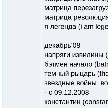
матрица перезагрузк
матрица революция (
я легенда (i am lege
декабрь'08
напряги извилины (g
бэтмен начало (batm
темный рыцарь (the 
звездные войны. вой
- c 09.12.2008
константин (constan