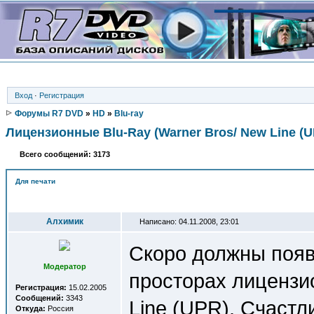
Вход
·
Регистрация
Форумы R7 DVD
»
HD
»
Blu-ray
Лицензионные Blu-Ray (Warner Bros/ New Line (U
Всего сообщений: 3173
Для печати
Автор
Алхимик
Написано: 04.11.2008, 23:01
Скоро должны появ
Модератор
просторах лицензи
Регистрация:
15.02.2005
Сообщений:
3343
Line (UPR). Счастл
Откуда:
Россия