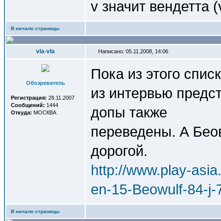
v значит вендетта (v
В начало страницы
vla-vla
Написано: 05.11.2008, 14:06
Пока из этого списк
Обозреватель
из интервью предст
Регистрация:
28.11.2007
Сообщений:
1444
допы также
Откуда:
МОСКВА
переведены. А Бео
дорогой.
http://www.play-as
en-15-Beowulf-84-j-
В начало страницы