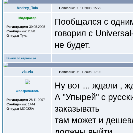
Andrey_Tula
Написано: 05.11.2008, 15:22
Модератор
Пообщался с одним
Регистрация:
30.05.2005
говорил с Universal
Сообщений:
2390
Откуда:
Тула
не будет.
В начало страницы
vla-vla
Написано: 05.11.2008, 17:02
Ну вот ... ждали , ж
Обозреватель
А "Упырей" с русск
Регистрация:
28.11.2007
Сообщений:
1444
заказывать
Откуда:
МОСКВА
там может и дешевл
должны выйти