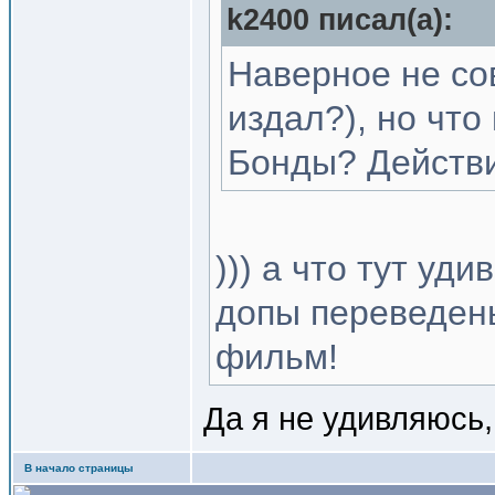
k2400 писал(a):
Наверное не сов
издал?), но чт
Бонды? Действ
))) а что тут уд
допы переведен
фильм!
Да я не удивляюсь,
В начало страницы