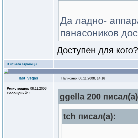
Да ладно- аппар
панасоников дос
Доступен для кого?
В начало страницы
last_vegas
Написано: 08.11.2008, 14:16
Регистрация:
08.11.2008
Сообщений:
1
ggella 200 писал(a)
tch писал(a):