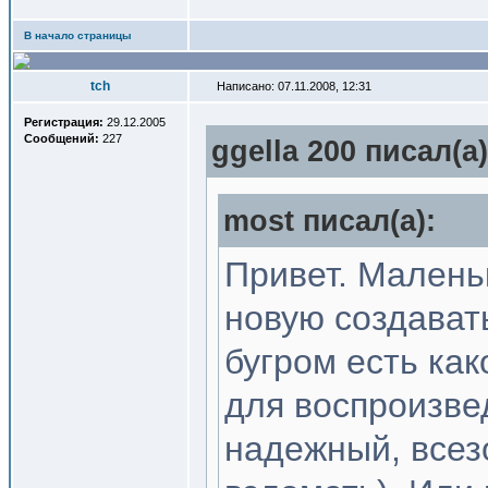
В начало страницы
tch
Написано: 07.11.2008, 12:31
Регистрация:
29.12.2005
Сообщений:
227
ggella 200 писал(a)
most писал(a):
Привет. Маленьк
новую создавать
бугром есть ка
для воспроизве
надежный, всез