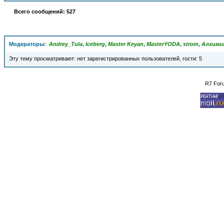
Всего сообщений: 527
Модераторы:
Andrey_Tula
,
Iceberg
,
Master Keyan
,
MasterYODA
,
strom
,
Алхими
Эту тему просматривают: нет зарегистрированных пользователей, гости: 5
R7 For