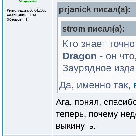
Модератор
prjanick писал(a):
Регистрация:
05.04.2006
Сообщений:
6543
Обзоров:
42
strom писал(a):
Кто знает точн
Dragon
- он что
Заурядное изда
Да, именно так,
Ага, понял, спасиб
теперь, почему нед
выкинуть.