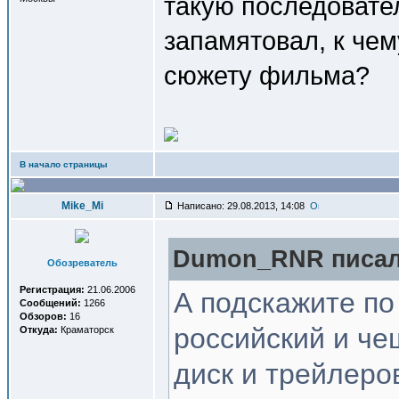
такую последовател
запамятовал, к чем
сюжету фильма?
В начало страницы
Mike_Mi
Написано: 29.08.2013, 14:08
Dumon_RNR писал(
Обозреватель
Регистрация:
21.06.2006
А подскажите по
Сообщений:
1266
Обзоров:
16
российский и че
Откуда:
Краматорск
диск и трейлеро