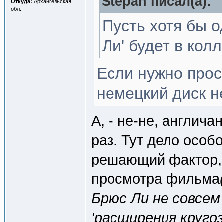
Stepan писал(a):
Откуда:
Архангельская
обл.
Пусть хотя бы 
Ли' будет в кол
Если нужно прос
немецкий диск н
А, - не-не, англича
раз. Тут дело особо
решающий фактор, 
просмотра фильма
Брюс Ли не совсем
'расширения кругоз