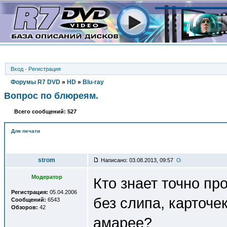
Вход
·
Регистрация
Форумы R7 DVD
»
HD
»
Blu-ray
Вопрос по блюреям.
Всего сообщений: 527
Для печати
Автор
strom
Написано: 03.08.2013, 09:57
Модератор
Кто знает точно п
Регистрация:
05.04.2006
без слипа, карточе
Сообщений:
6543
Обзоров:
42
амарее?