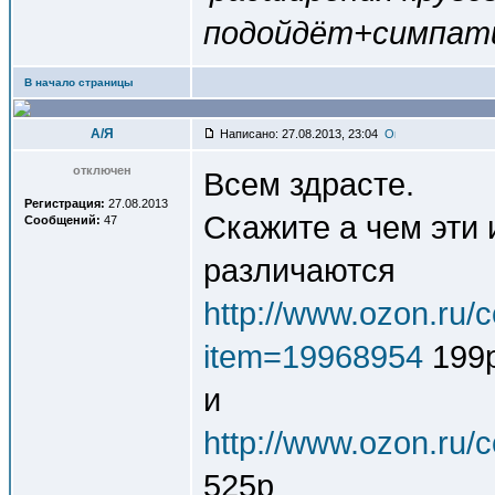
подойдёт+симпат
В начало страницы
A/Я
Написано: 27.08.2013, 23:04
отключен
Всем здрасте.
Регистрация:
27.08.2013
Скажите а чем эти 
Сообщений:
47
различаются
http://www.ozon.ru/c
item=19968954
199
и
http://www.ozon.ru/
525р