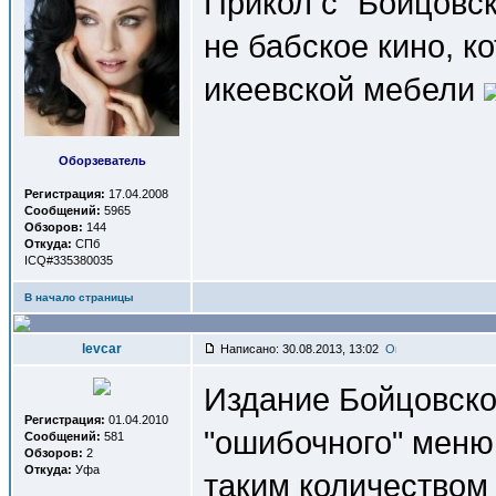
Прикол с "Бойцовск
не бабское кино, к
икеевской мебели
Оборзеватель
Регистрация:
17.04.2008
Сообщений:
5965
Обзоров:
144
Откуда:
СПб
ICQ#335380035
В начало страницы
levcar
Написано: 30.08.2013, 13:02
Издание Бойцовског
Регистрация:
01.04.2010
"ошибочного" меню
Сообщений:
581
Обзоров:
2
Откуда:
Уфа
таким количеством