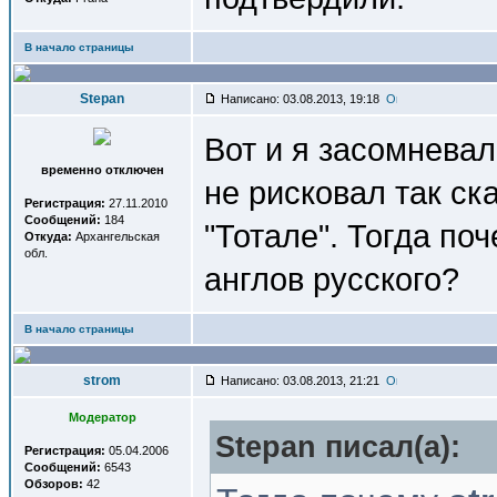
В начало страницы
Stepan
Написано: 03.08.2013, 19:18
Вот и я засомневал
временно отключен
не рисковал так ск
Регистрация:
27.11.2010
Сообщений:
184
"Тотале". Тогда по
Откуда:
Архангельская
обл.
англов русского?
В начало страницы
strom
Написано: 03.08.2013, 21:21
Модератор
Stepan писал(a):
Регистрация:
05.04.2006
Сообщений:
6543
Обзоров:
42