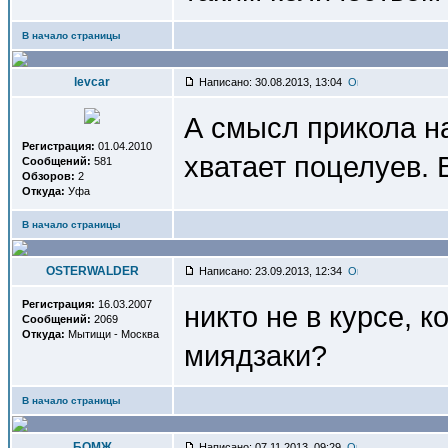
В начало страницы
levcar
Написано: 30.08.2013, 13:04
А смысл прикола на
Регистрация:
01.04.2010
хватает поцелуев. 
Сообщений:
581
Обзоров:
2
Откуда:
Уфа
В начало страницы
OSTERWALDER
Написано: 23.09.2013, 12:34
Регистрация:
16.03.2007
никто не в курсе, к
Сообщений:
2069
Откуда:
Мытищи - Москва
миядзаки?
В начало страницы
БОМЖ
Написано: 07.11.2013, 09:29