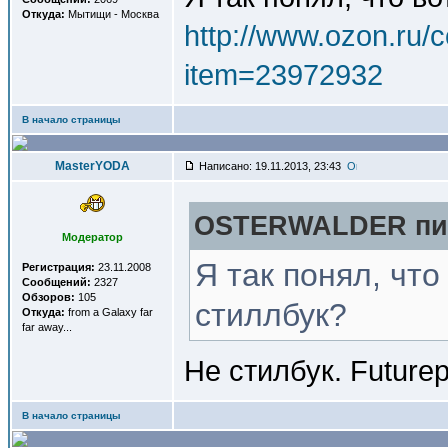
Откуда:
Мытищи - Москва
http://www.ozon.ru/c
item=23972932
В начало страницы
MasterYODA
Написано: 19.11.2013, 23:43
OSTERWALDER пис
Модератор
Я так понял, что
Регистрация:
23.11.2008
Сообщений:
2327
Обзоров:
105
стиллбук?
Откуда:
from a Galaxy far
far away...
Не стилбук. Futurep
В начало страницы