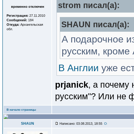
strom писал(a):
временно отключен
Регистрация:
27.11.2010
Сообщений:
184
SHAUN писал(a):
Откуда:
Архангельская
обл.
А подарочное 
русским, кроме 
В Англии
уже ест
prjanick
, а почему 
русским"? Или не ф
В начало страницы
SHAUN
Написано: 03.08.2013, 18:55