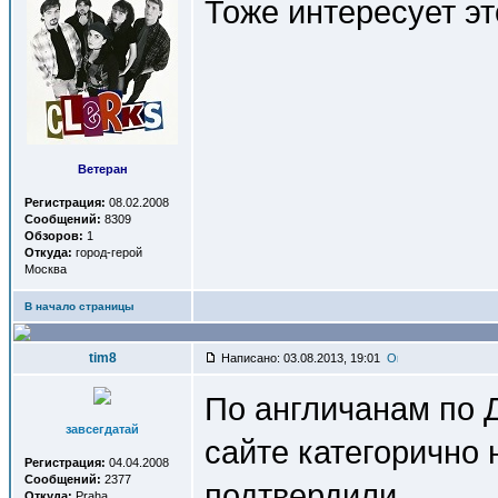
Тоже интересует э
Ветеран
Регистрация:
08.02.2008
Сообщений:
8309
Обзоров:
1
Откуда:
город-герой
Москва
В начало страницы
tim8
Написано: 03.08.2013, 19:01
По англичанам по 
завсегдатай
сайте категорично 
Регистрация:
04.04.2008
Сообщений:
2377
подтвердили.
Откуда:
Praha