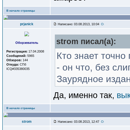
В начало страницы
prjanick
Написано: 03.08.2013, 10:04
strom писал(a):
Оборзеватель
Регистрация:
17.04.2008
Кто знает точно
Сообщений:
5965
Обзоров:
144
- он что, без сл
Откуда:
СПб
ICQ#335380035
Заурядное изда
Да, именно так,
вы
В начало страницы
strom
Написано: 03.08.2013, 12:47