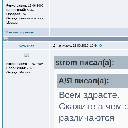
Регистрация:
17.06.2005
Сообщений:
5933
Обзоров:
74
Откуда:
чуть не доезжая
Москвы
В начало страницы
Кристиан
Написано: 29.08.2013, 16:44
strom писал(a):
Регистрация:
19.02.2008
Сообщений:
756
Откуда:
Москва
A/Я писал(a):
Всем здрасте.
Скажите а чем 
различаются