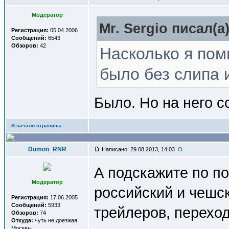
Модератор
Mr. Sergio писал(a)
Регистрация:
05.04.2006
Сообщений:
6543
Обзоров:
42
Насколько я пом
было без слипа 
Было. Но на него с
В начало страницы
Dumon_RNR
Написано: 29.08.2013, 14:03
А подскажите по по
Модератор
российский и чешск
Регистрация:
17.06.2005
Сообщений:
5933
трейлеров, переход
Обзоров:
74
Откуда:
чуть не доезжая
Москвы