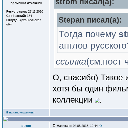
strom писал(a):
временно отключен
Регистрация:
27.11.2010
Сообщений:
184
Stepan писал(a):
Откуда:
Архангельская
обл.
Тогда почему
s
англов русского
ссылка
(см.пост 
О, спасибо) Такое 
хотя бы один фильм
коллекции
.
В начало страницы
strom
Написано: 04.08.2013, 12:44