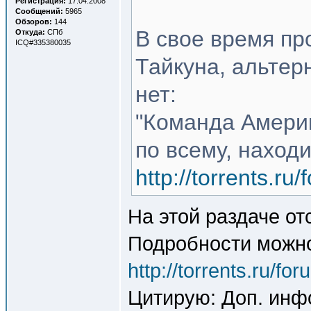
Регистрация:
17.04.2008
Сообщений:
5965
Обзоров:
144
В свое время пр
Откуда:
СПб
ICQ#335380035
Тайкуна, альтер
нет:
"Команда Америк
по всему, находи
http://torrents.r
На этой раздаче о
Подробности можно
http://torrents.ru/f
Цитирую: Доп. инф