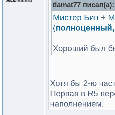
Откуда:
подМосква
tiamat77 писал(a):
Мистер Бин
+
М
(
полноценный, 
Хороший был бы
Хотя бы 2-ю част
Первая в R5 пе
наполнением.