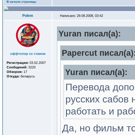
В начало страницы
Polem
Написано: 29.08.2008, 03:42
Yuran писал(a):
Papercut писал(a)
оффтопер со стажем
Регистрация:
03.02.2007
Сообщений:
3220
Yuran писал(a):
Обзоров:
17
Откуда:
беларусь
Перевода допов
русских сабов 
работать и раб
Да, но фильм то