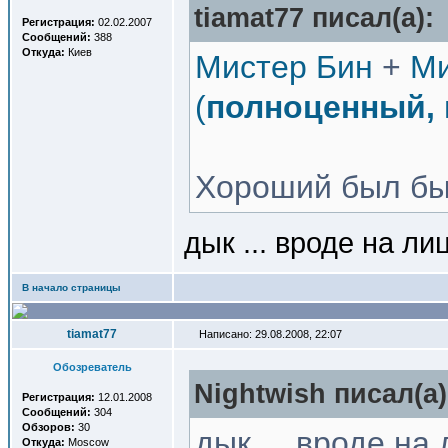
tiamat77 писал(a):
Регистрация:
02.02.2007
Сообщений:
388
Откуда:
Киев
Мистер Бин
+
Ми
(
полноценный, 
Хороший был бы 
дык ... вроде на л
В начало страницы
tiamat77
Написано: 29.08.2008, 22:07
Обозреватель
Nightwish писал(a)
Регистрация:
12.01.2008
Сообщений:
304
Обзоров:
30
дык ... вроде н
Откуда:
Moscow