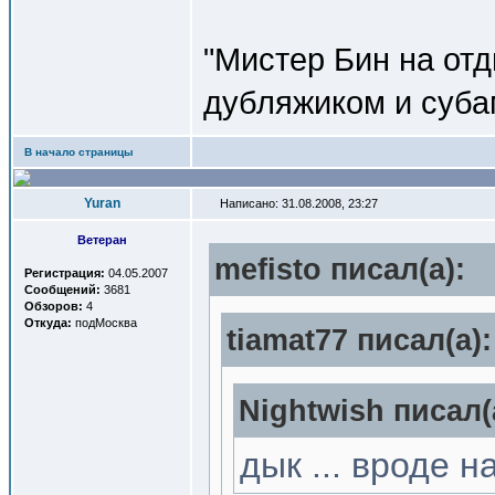
"Мистер Бин на от
дубляжиком и субам
В начало страницы
Yuran
Написано: 31.08.2008, 23:27
Ветеран
mefisto писал(a):
Регистрация:
04.05.2007
Сообщений:
3681
Обзоров:
4
Откуда:
подМосква
tiamat77 писал(a):
Nightwish писал(
дык ... вроде 