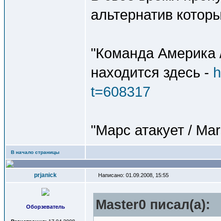
альтернатив которы
"Команда Америка /
находится здесь -
h
t=608317
"Марс атакует / Mar
В начало страницы
prjanick
Написано: 01.09.2008, 15:55
Master0 писал(a):
Оборзеватель