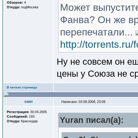
Обзоров:
4
Может выпустите
Откуда:
подМосква
Фанва? Он же вр
перепечатали...
http://torrents.r
Ну не совсем он е
цены у Союза не с
В начало страницы
swet
Написано: 03.09.2008, 23:09
Регистрация:
30.04.2005
Сообщений:
193
Yuran писал(a):
Откуда:
Краснодар