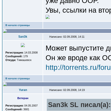
уже давно OOP.
Увы, ссылки на вто
В начало страницы
San3k
Написано: 02.09.2008, 14:11
Может выпустите д
Регистрация:
14.03.2008
Он же вроде как OO
Сообщений:
179
Откуда:
Тимашевск
http://torrents.ru/f
В начало страницы
Yuran
Написано: 02.09.2008, 14:19
Ветеран
San3k SL писал(a):
Регистрация:
04.05.2007
Сообщений:
3681