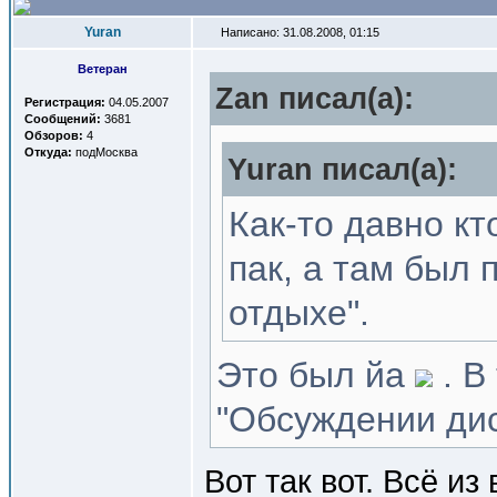
Yuran
Написано: 31.08.2008, 01:15
Ветеран
Zan писал(a):
Регистрация:
04.05.2007
Сообщений:
3681
Обзоров:
4
Откуда:
подМосква
Yuran писал(a):
Как-то давно кт
пак, а там был
отдыхе".
Это был йа
. В
"Обсуждении дис
Вот так вот. Всё и