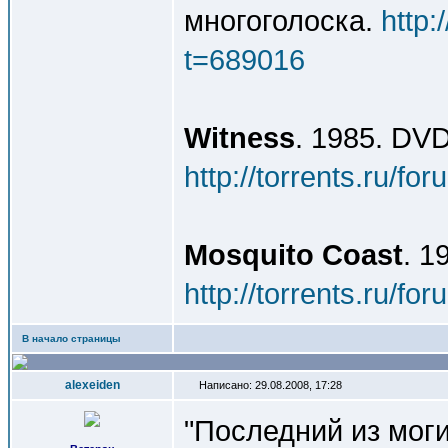
многоголоска.
http:
t=689016
Witness
. 1985. DVD
http://torrents.ru/f
Mosquito Coast
. 1
http://torrents.ru/f
В начало страницы
alexeiden
Написано: 29.08.2008, 17:28
"Последний из мог