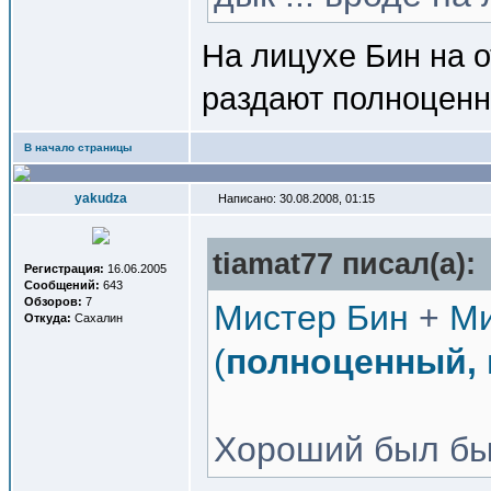
На лицухе Бин на 
раздают полноцен
В начало страницы
yakudza
Написано: 30.08.2008, 01:15
tiamat77 писал(a):
Регистрация:
16.06.2005
Сообщений:
643
Обзоров:
7
Мистер Бин
+
Ми
Откуда:
Сахалин
(
полноценный, 
Хороший был бы 