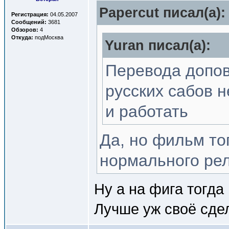
Papercut писал(a):
Регистрация:
04.05.2007
Сообщений:
3681
Обзоров:
4
Откуда:
подМосква
Yuran писал(a):
Перевода допов 
русских сабов н
и работать
Да, но фильм тог
нормального рели
Ну а на фига тогда
Лучше уж своё сдел