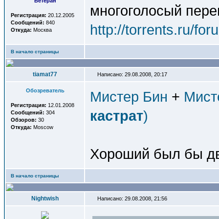
Ветеран
многоголосый перев
Регистрация:
20.12.2005
Сообщений:
840
http://torrents.ru/f
Откуда:
Москва
В начало страницы
tiamat77
Написано: 29.08.2008, 20:17
Обозреватель
Мистер Бин
+
Мист
Регистрация:
12.01.2008
кастрат
)
Сообщений:
304
Обзоров:
30
Откуда:
Moscow
Хороший был бы дв
В начало страницы
Nightwish
Написано: 29.08.2008, 21:56