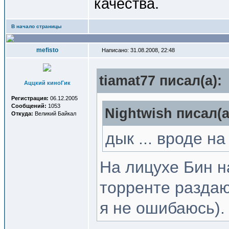
качества.
В начало страницы
mefisto
Написано: 31.08.2008, 22:48
tiamat77 писал(a):
Аццкий киноГик
Регистрация:
06.12.2005
Сообщений:
1053
Nightwish писал(a
Откуда:
Великий Байкал
дык ... вроде н
На лицухе Бин н
торренте разда
я не ошибаюсь).