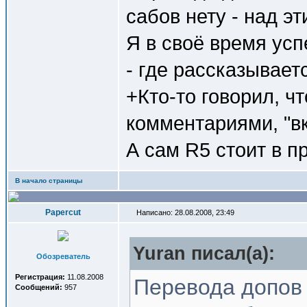
сабов нету - над э
Я в своё время усп
- где рассказывает
+Кто-то говорил, ч
комментариями, "в
А сам R5 стоит в п
В начало страницы
Papercut
Написано: 28.08.2008, 23:49
Yuran писал(a):
Обозреватель
Регистрация:
11.08.2008
Перевода допов 
Сообщений:
957