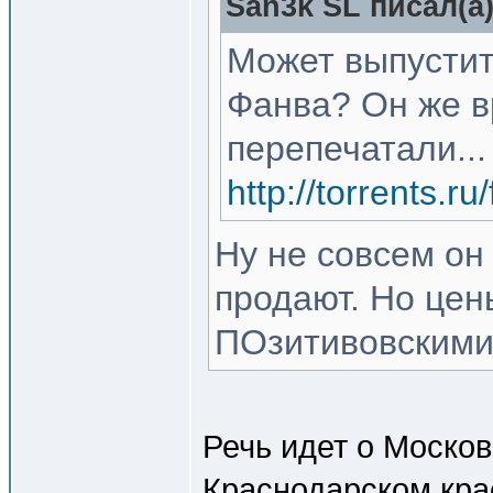
San3k SL писал(a)
Может выпустит
Фанва? Он же в
перепечатали..
http://torrents.
Ну не совсем о
продают. Но цен
ПОзитивовским
Речь идет о Моско
Краснодарском кра