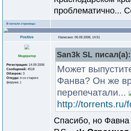
проблематично... С
В начало страницы
Positive
Написано: 06.09.2008, 14:51
San3k SL писал(a):
Модератор
Регистрация:
14.09.2006
Может выпустите
Сообщений:
4518
Обзоров:
3
Фанва? Он же вр
Откуда:
я со старого
форума :)
перепечатали...
http://torrents.r
Спасибо, но Фавна 