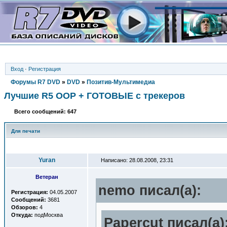
Вход
·
Регистрация
Форумы R7 DVD
»
DVD
»
Позитив-Мультимедиа
Лучшие R5 OOP + ГОТОВЫЕ с трекеров
Всего сообщений: 647
Для печати
Автор
Yuran
Написано: 28.08.2008, 23:31
Ветеран
nemo писал(a):
Регистрация:
04.05.2007
Сообщений:
3681
Обзоров:
4
Откуда:
подМосква
Papercut писал(a)