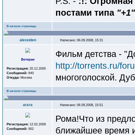
P.S. -
:!: Огромная
постами типа
"+1"
В начало страницы
alexeiden
Написано: 06.09.2008, 15:31
Фильм детства - "Д
Ветеран
http://torrents.ru/f
Регистрация:
20.12.2005
Сообщений:
840
многоголоской. Ду
Откуда:
Москва
В начало страницы
агата
Написано: 06.09.2008, 15:51
Рома!Что из предло
Регистрация:
12.02.2008
ближайшее время 
Сообщений:
902