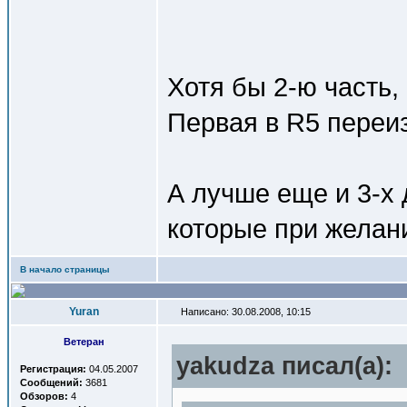
Хотя бы 2-ю часть,
Первая в R5 переи
А лучше еще и 3-х 
которые при желан
В начало страницы
Yuran
Написано: 30.08.2008, 10:15
Ветеран
yakudza писал(a):
Регистрация:
04.05.2007
Сообщений:
3681
Обзоров:
4