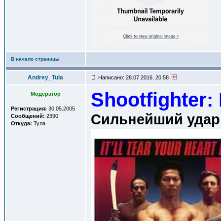
В начало страницы
Andrey_Tula
Написано: 28.07.2016, 20:58
Shootfighter: 
Модератор
Регистрация:
30.05.2005
Сильнейший удар:
Сообщений:
2390
Откуда:
Тула