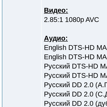
Видео:
2.85:1 1080p AVC
Аудио:
English DTS-HD MA
English DTS-HD MA
Русский DTS-HD MA
Русский DTS-HD MA
Русский DD 2.0 (А.
Русский DD 2.0 (С.
Русский DD 2.0 (ду