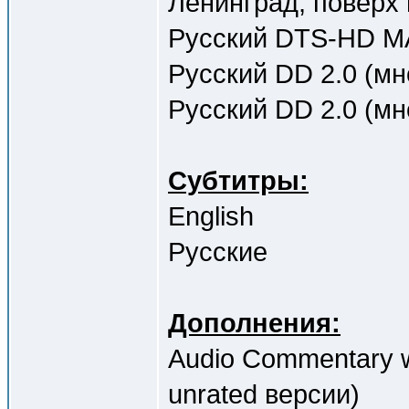
Ленинград, поверх
Русский DTS-HD MA
Русский DD 2.0 (м
Русский DD 2.0 (мно
Субтитры:
English
Русские
Дополнения:
Audio Commentary wi
unrated версии)