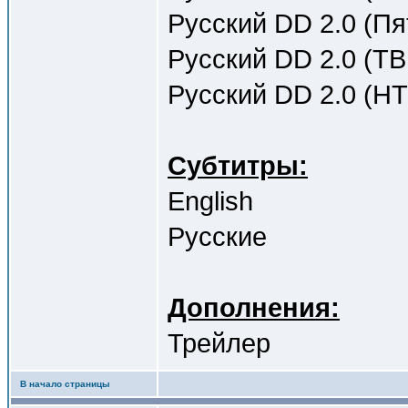
Русский DD 2.0 (Пя
Русский DD 2.0 (ТВ
Русский DD 2.0 (Н
Субтитры:
English
Русские
Дополнения:
Трейлер
В начало страницы