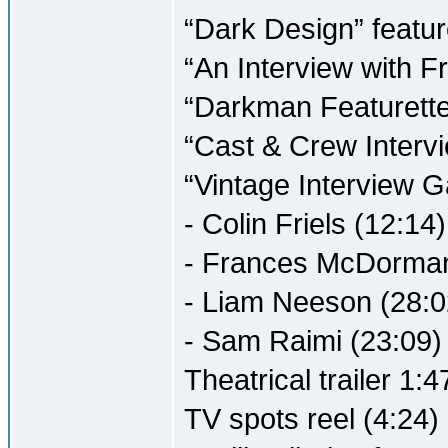
“Dark Design” featur
“An Interview with F
“Darkman Featurette
“Cast & Crew Intervi
“Vintage Interview G
- Colin Friels (12:14)
- Frances McDorman
- Liam Neeson (28:0
- Sam Raimi (23:09)
Theatrical trailer 1:4
TV spots reel (4:24)