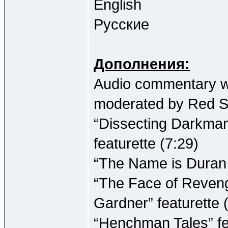
English
Русские
Дополнения:
Audio commentary wit
moderated by Red Sh
“Dissecting Darkman
featurette (7:29)
“The Name is Duran w
“The Face of Reven
Gardner” featurette 
“Henchman Tales” fe