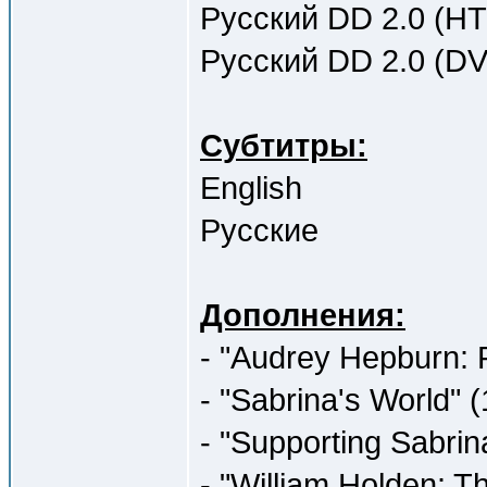
Русский DD 2.0 (Н
Русский DD 2.0 (DV
Субтитры:
English
Русские
Дополнения:
- "Audrey Hepburn: 
- "Sabrina's World" (
- "Supporting Sabrin
- "William Holden: 