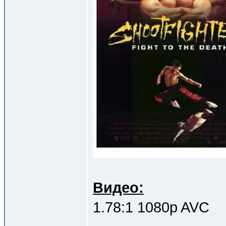
Видео:
1.78:1 1080p AVC