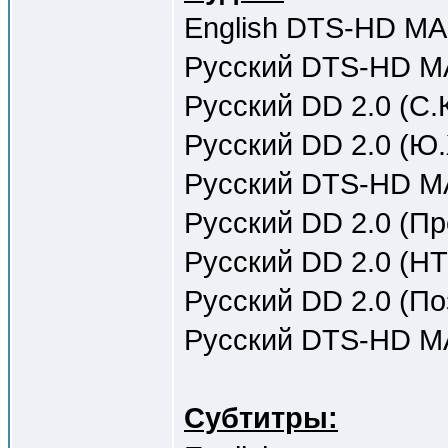
English DTS-HD MA
Русский DTS-HD MA
Русский DD 2.0 (С.
Русский DD 2.0 (Ю
Русский DTS-HD MA
Русский DD 2.0 (П
Русский DD 2.0 (НТ
Русский DD 2.0 (П
Русский DTS-HD MA 
Субтитры: