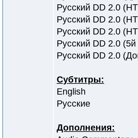
Русский DD 2.0 (НТ
Русский DD 2.0 (Н
Русский DD 2.0 (НТ
Русский DD 2.0 (5й
Русский DD 2.0 (Д
Субтитры:
English
Русские
Дополнения: