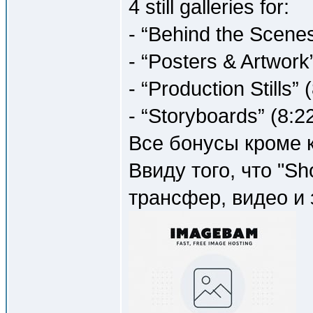
4 still galleries for:
- “Behind the Scene
- “Posters & Artwork
- “Production Stills” 
- “Storyboards” (8:2
Все бонусы кроме 
Ввиду того, что "S
трансфер, видео и 