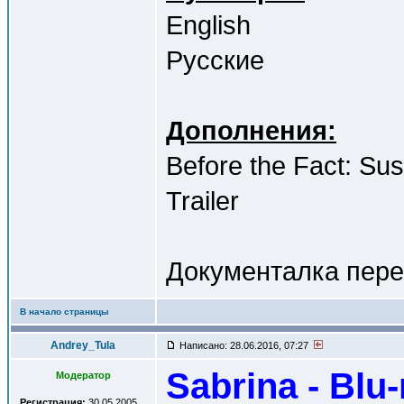
English
Русские
Дополнения:
Before the Fact: Sus
Trailer
Документалка пер
В начало страницы
Andrey_Tula
Написано: 28.06.2016, 07:27
Sabrina - Blu-
Модератор
Регистрация:
30.05.2005